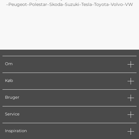
Peugeot
Polestar
Skoda
Suzuki
Tesla
Toyota
Volvo
VW
–
–
–
–
–
–
–
–
Om
Køb
Bruger
Service
Inspiration