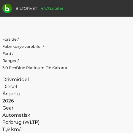
BILTORVET
44.725 biler
Forside
/
Fabriksnye varebiler
/
Ford
/
Ranger
/
3,0 EcoBlue Platinum Db.Kab aut.
Drivmiddel
Diesel
Årgang
2026
Gear
Automatisk
Forbrug (WLTP)
11,9 km/l