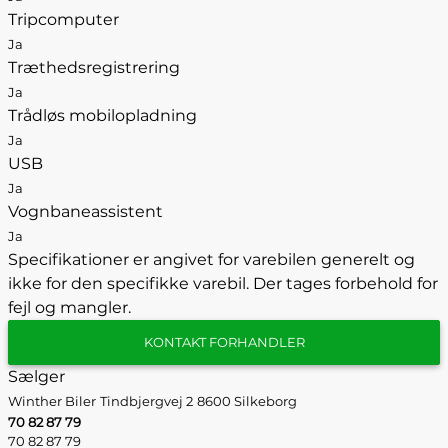
Tripcomputer
Ja
Træthedsregistrering
Ja
Trådløs mobilopladning
Ja
USB
Ja
Vognbaneassistent
Ja
Specifikationer er angivet for varebilen generelt og
ikke for den specifikke varebil. Der tages forbehold for
fejl og mangler.
KONTAKT FORHANDLER
Sælger
Winther Biler
Tindbjergvej 2
8600 Silkeborg
70 82 87 79
70 82 87 79