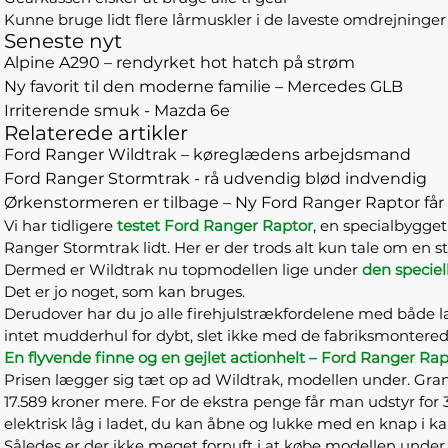
Kunne bruge lidt flere lårmuskler i de laveste omdrejninger
Seneste nyt
Alpine A290 – rendyrket hot hatch på strøm
Ny favorit til den moderne familie – Mercedes GLB
Irriterende smuk - Mazda 6e
Relaterede artikler
Ford Ranger Wildtrak – køreglædens arbejdsmand
Ford Ranger Stormtrak - rå udvendig blød indvendig
Ørkenstormeren er tilbage – Ny Ford Ranger Raptor får
Vi har tidligere
testet Ford Ranger Raptor
, en specialbygget
Ranger Stormtrak lidt. Her er der trods alt kun tale om en st
Dermed er Wildtrak nu topmodellen lige under
den speciel
Det er jo noget, som kan bruges.
Derudover har du jo alle firehjulstrækfordelene med både 
intet mudderhul for dybt, slet ikke med de fabriksmonter
En flyvende finne og en gejlet actionhelt – Ford Ranger Rap
Prisen lægger sig tæt op ad Wildtrak, modellen under. Gran
17.589 kroner mere. For de ekstra penge får man udstyr for 
elektrisk låg i ladet, du kan åbne og lukke med en knap i ka
Således er der ikke meget fornuft i at købe modellen under, h