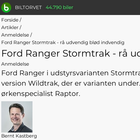
BILTORVET
44.790 biler
Forside
/
Artikler
/
Anmeldelse
/
Ford Ranger Stormtrak - rå udvendig blød indvendig
Ford Ranger Stormtrak - rå u
Anmeldelse
Ford Ranger i udstyrsvarianten Stormtra
version Wildtrak, der er varianten under
ørkenspecialist Raptor.
Bernt Kastberg