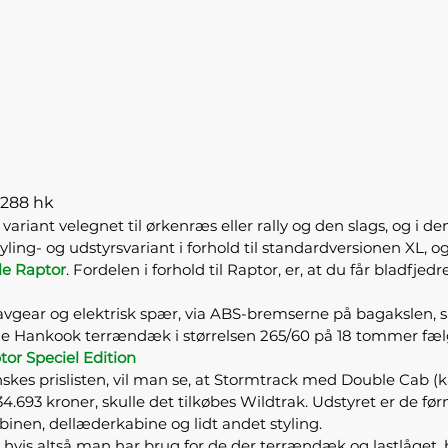
 288 hk
 variant velegnet til ørkenræs eller rally og den slags, og 
yling- og udstyrsvariant i forhold til standardversionen XL, 
le Raptor
. Fordelen i forhold til Raptor, er, at du får bladfj
lavgear og elektrisk spær, via ABS-bremserne på bagakslen, 
ede Hankook terrændæk i størrelsen 265/60 på 18 tommer fæl
tor Speciel Edition
skes prislisten, vil man se, at Stormtrack med Double Cab (
34.693 kroner, skulle det tilkøbes Wildtrak. Udstyret er de 
binen, dellæderkabine og lidt andet styling.
vis altså man har brug for de der terrændæk og lastlåget, hvil