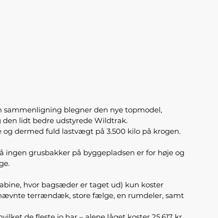
i den sammenligning blegner den nye topmodel,
og den lidt bedre udstyrede Wildtrak.
edre og dermed fuld lastvægt på 3.500 kilo på krogen.
så ingen grusbakker på byggepladsen er for høje og
ge.
kabine, hvor bagsæder er taget ud) kun koster
førnævnte terrændæk, store fælge, en rumdeler, samt
ket de fleste jo har – alene låget koster 25.617 kr.