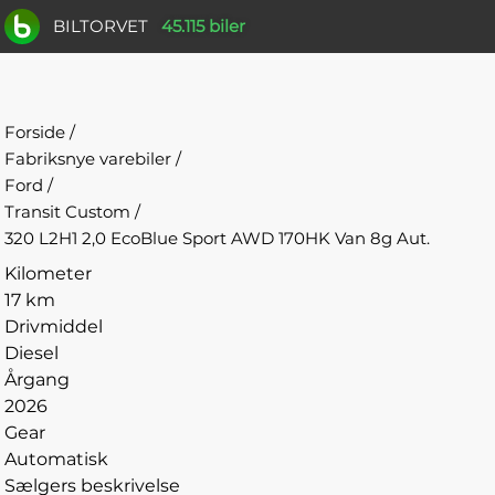
BILTORVET
45.115 biler
Forside
/
Fabriksnye varebiler
/
Ford
/
Transit Custom
/
320 L2H1 2,0 EcoBlue Sport AWD 170HK Van 8g Aut.
Kilometer
17 km
Drivmiddel
Diesel
Årgang
2026
Gear
Automatisk
Sælgers beskrivelse