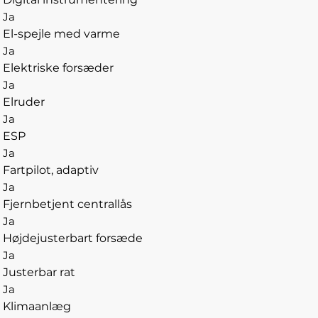
Ja
El-spejle med varme
Ja
Elektriske forsæder
Ja
Elruder
Ja
ESP
Ja
Fartpilot, adaptiv
Ja
Fjernbetjent centrallås
Ja
Højdejusterbart forsæde
Ja
Justerbar rat
Ja
Klimaanlæg