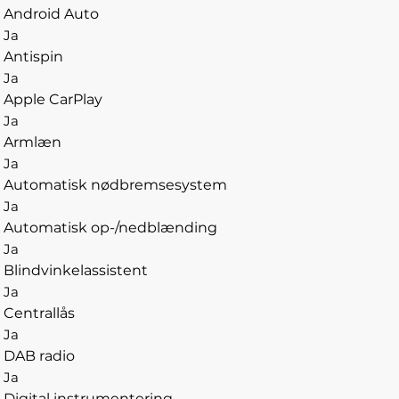
Android Auto
Ja
Antispin
Ja
Apple CarPlay
Ja
Armlæn
Ja
Automatisk nødbremsesystem
Ja
Automatisk op-/nedblænding
Ja
Blindvinkelassistent
Ja
Centrallås
Ja
DAB radio
Ja
Digital instrumentering