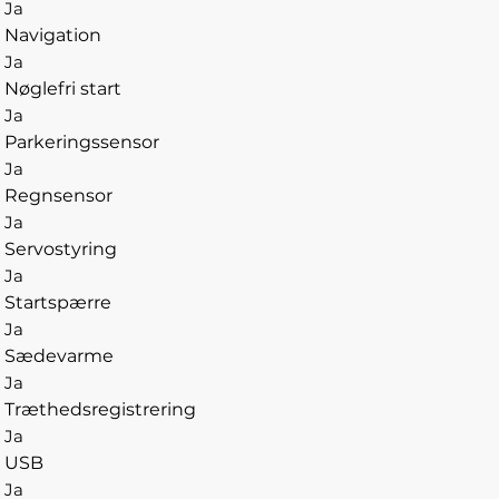
Ja
Navigation
Ja
Nøglefri start
Ja
Parkeringssensor
Ja
Regnsensor
Ja
Servostyring
Ja
Startspærre
Ja
Sædevarme
Ja
Træthedsregistrering
Ja
USB
Ja