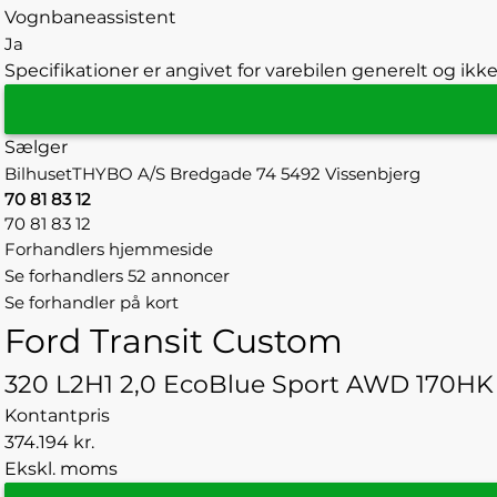
Vognbaneassistent
Ja
Specifikationer er angivet for varebilen generelt og ikke
Sælger
BilhusetTHYBO A/S
Bredgade 74
5492 Vissenbjerg
70 81 83 12
70 81 83 12
Forhandlers hjemmeside
Se forhandlers 52 annoncer
Se forhandler på kort
Ford Transit Custom
320 L2H1 2,0 EcoBlue Sport AWD 170HK 
Kontantpris
374.194 kr.
Ekskl. moms