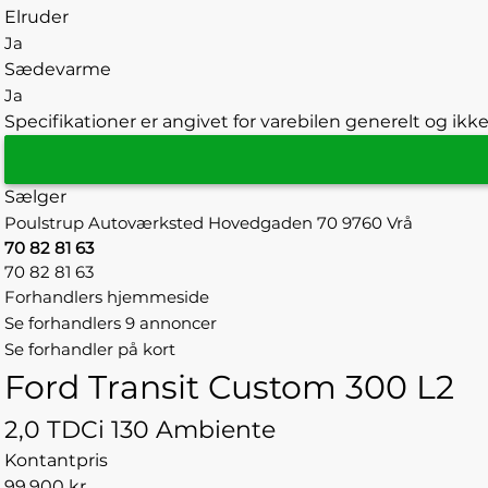
Elruder
Ja
Sædevarme
Ja
Specifikationer er angivet for varebilen generelt og ikke
Sælger
Poulstrup Autoværksted
Hovedgaden 70
9760 Vrå
70 82 81 63
70 82 81 63
Forhandlers hjemmeside
Se forhandlers 9 annoncer
Se forhandler på kort
Ford Transit Custom 300 L2
2,0 TDCi 130 Ambiente
Kontantpris
99.900 kr.