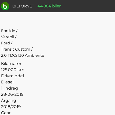
BILTORVET
44.884 biler
Forside
/
Varebil
/
Ford
/
Transit Custom
/
2,0 TDCi 130 Ambiente
Kilometer
125.000 km
Drivmiddel
Diesel
1. indreg
28-06-2019
Årgang
2018/2019
Gear