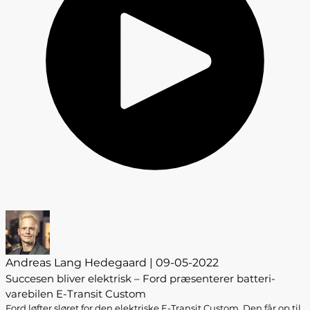
Andreas Lang Hedegaard | 09-05-2022
Succesen bliver elektrisk – Ford præsenterer batteri-
varebilen E-Transit Custom
Ford løfter sløret for den elektriske E-Transit Custom. Den får op til