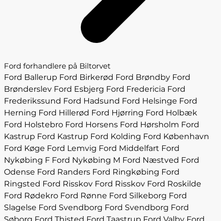
Ford forhandlere på Biltorvet
Ford Ballerup
Ford Birkerød
Ford Brøndby
Ford
Brønderslev
Ford Esbjerg
Ford Fredericia
Ford
Frederikssund
Ford Hadsund
Ford Helsinge
Ford
Herning
Ford Hillerød
Ford Hjørring
Ford Holbæk
Ford Holstebro
Ford Horsens
Ford Hørsholm
Ford
Kastrup
Ford Kastrup
Ford Kolding
Ford København
Ford Køge
Ford Lemvig
Ford Middelfart
Ford
Nykøbing F
Ford Nykøbing M
Ford Næstved
Ford
Odense
Ford Randers
Ford Ringkøbing
Ford
Ringsted
Ford Risskov
Ford Risskov
Ford Roskilde
Ford Rødekro
Ford Rønne
Ford Silkeborg
Ford
Slagelse
Ford Svendborg
Ford Svendborg
Ford
Søborg
Ford Thisted
Ford Taastrup
Ford Valby
Ford