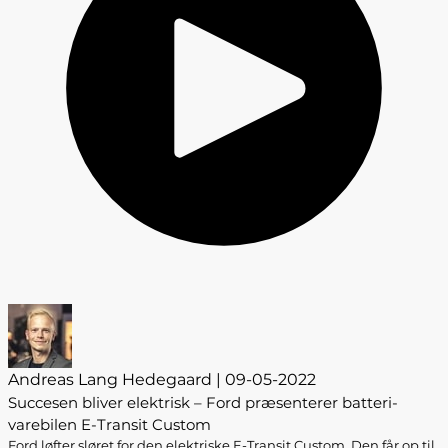
Andreas Lang Hedegaard | 09-05-2022
Succesen bliver elektrisk – Ford præsenterer batteri-
varebilen E-Transit Custom
Ford løfter sløret for den elektriske E-Transit Custom. Den får op til