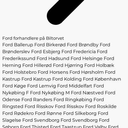
Ford forhandlere på Biltorvet
Ford Ballerup
Ford Birkerød
Ford Brøndby
Ford
Brønderslev
Ford Esbjerg
Ford Fredericia
Ford
Frederikssund
Ford Hadsund
Ford Helsinge
Ford
Herning
Ford Hillerød
Ford Hjørring
Ford Holbæk
Ford Holstebro
Ford Horsens
Ford Hørsholm
Ford
Kastrup
Ford Kastrup
Ford Kolding
Ford København
Ford Køge
Ford Lemvig
Ford Middelfart
Ford
Nykøbing F
Ford Nykøbing M
Ford Næstved
Ford
Odense
Ford Randers
Ford Ringkøbing
Ford
Ringsted
Ford Risskov
Ford Risskov
Ford Roskilde
Ford Rødekro
Ford Rønne
Ford Silkeborg
Ford
Slagelse
Ford Svendborg
Ford Svendborg
Ford
Søborg
Ford Thisted
Ford Taastrup
Ford Valby
Ford