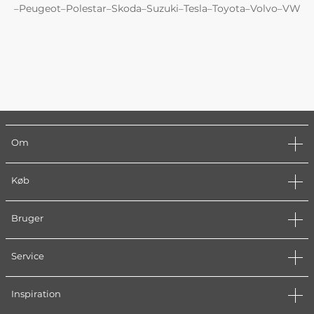
Peugeot
Polestar
Skoda
Suzuki
Tesla
Toyota
Volvo
VW
–
–
–
–
–
–
–
–
Om
Køb
Bruger
Service
Inspiration