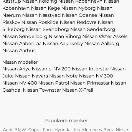
Kastrup
Nissan Kolding
Nissan København
Nissan
København
Nissan Køge
Nissan Nyborg
Nissan
Nærum
Nissan Næstved
Nissan Odense
Nissan
Risskov
Nissan Roskilde
Nissan Rødovre
Nissan
Silkeborg
Nissan Svendborg
Nissan Sønderborg
Nissan Sønderborg
Nissan Viborg
Nissan Øster Assels
Nissan Aabenraa
Nissan Aakirkeby
Nissan Aalborg
Nissan Aarhus
Nissan modeller
Nissan Ariya
Nissan e-NV 200
Nissan Interstar
Nissan
Juke
Nissan Navara
Nissan Note
Nissan NV 300
Nissan NV 400
Nissan Patrol
Nissan Primastar
Nissan
Qashqai
Nissan Townstar
Nissan X-Trail
Populære mærker
Audi
BMW
Cupra
Ford
Hyundai
Kia
Mercedes-Benz
Nissan
–
–
–
–
–
–
–