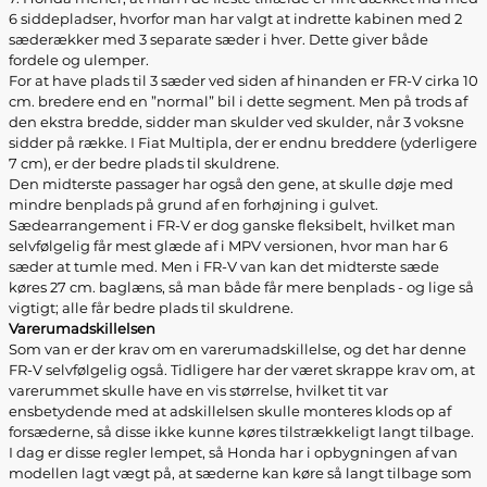
6 siddepladser, hvorfor man har valgt at indrette kabinen med 2
sæderækker med 3 separate sæder i hver. Dette giver både
fordele og ulemper.
For at have plads til 3 sæder ved siden af hinanden er FR-V cirka 10
cm. bredere end en ”normal” bil i dette segment. Men på trods af
den ekstra bredde, sidder man skulder ved skulder, når 3 voksne
sidder på række. I Fiat Multipla, der er endnu breddere (yderligere
7 cm), er der bedre plads til skuldrene.
Den midterste passager har også den gene, at skulle døje med
mindre benplads på grund af en forhøjning i gulvet.
Sædearrangement i FR-V er dog ganske fleksibelt, hvilket man
selvfølgelig får mest glæde af i MPV versionen, hvor man har 6
sæder at tumle med. Men i FR-V van kan det midterste sæde
køres 27 cm. baglæns, så man både får mere benplads - og lige så
vigtigt; alle får bedre plads til skuldrene.
Varerumadskillelsen
Som van er der krav om en varerumadskillelse, og det har denne
FR-V selvfølgelig også. Tidligere har der været skrappe krav om, at
varerummet skulle have en vis størrelse, hvilket tit var
ensbetydende med at adskillelsen skulle monteres klods op af
forsæderne, så disse ikke kunne køres tilstrækkeligt langt tilbage.
I dag er disse regler lempet, så Honda har i opbygningen af van
modellen lagt vægt på, at sæderne kan køre så langt tilbage som