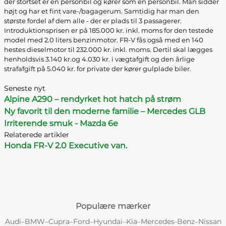
der stortset er en personbil og kører som en personbil. Man sidder
højt og har et fint vare-/bagagerum. Samtidig har man den
største fordel af dem alle - der er plads til 3 passagerer.
Introduktionsprisen er på 185.000 kr. inkl. moms for den testede
model med 2.0 liters benzinmotor. FR-V fås også med en 140
hestes dieselmotor til 232.000 kr. inkl. moms. Dertil skal lægges
henholdsvis 3.140 kr.og 4.030 kr. i vægtafgift og den årlige
strafafgift på 5.040 kr. for private der kører gulplade biler.
Seneste nyt
Alpine A290 – rendyrket hot hatch på strøm
Ny favorit til den moderne familie – Mercedes GLB
Irriterende smuk - Mazda 6e
Relaterede artikler
Honda FR-V 2.0 Executive van.
Populære mærker
Audi
BMW
Cupra
Ford
Hyundai
Kia
Mercedes-Benz
Nissan
–
–
–
–
–
–
–