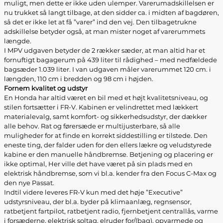
muligt, men dette er ikke uden ulemper. Varerumadskillelsen er
nu trukket så langt tilbage, at den sidder ca. i midten af bagdøren,
så det er ikke let at få ”varer” ind den vej. Den tilbagetrukne
adskillelse betyder også, at man mister noget af varerummets
længde.
I MPV udgaven betyder de 2 rækker sæder, at man altid har et
fornuftigt bagagerum på 439 liter til rådighed – med nedfældede
bagsæder 1.039 liter. I van udgaven måler varerummet 120 cm. i
længden, 110 cm i bredden og 98 cm i højden.
Fornem kvalitet og udstyr
En Honda har altid været en bil med et højt kvalitetsniveau, og
stilen fortsætter i FR-V. Kabinen er velindrettet med lækkert
materialevalg, samt komfort- og sikkerhedsudstyr, der dækker
alle behov. Rat og førersæde er multijusterbare, så alle
muligheder for at finde en korrekt siddestilling er tilstede. Den
eneste ting, der falder uden for den ellers lækre og veludstyrede
kabine er den manuelle håndbremse. Betjening og placering er
ikke optimal, Her ville det have været på sin plads med en
elektrisk håndbremse, som vi bl.a. kender fra den Focus C-Max og
den nye Passat.
Indtil videre leveres FR-V kun med det høje ”Executive”
udstyrsniveau, der bl.a. byder på klimaanlæg, regnsensor,
ratbetjent fartpilot, ratbetjent radio, fjernbetjent centrallås, varme
i forsæderne, elektrisk soltag, elruder for/(bag), opvarmede og