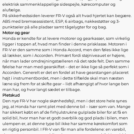
elektrisk sammenklappelige sidespejle, kørecomputer og
alufælge.
På sikkerhedssiden leverer FR-V også alt hvad hjertet kan begære.
ABS med bremseassistent, ESP, 6 airbags, nakkestøtter og 3-
punktseler på alle pladser samt tågelygter for og bag.
Motor og gear
Honda er kendte for at levere motorer og gearkasser, som virkelig
ligger i toppen af, hvad man finder i denne prisklasse. Motoren i
FR-V er den samme som i Honda Accord, men den føles ikke lige
så lækker, som i Accorden. Primært fordi støjniveauet er højere,
når man lader omdrejningstælleren nå det røde felt. Den samme
følelse har man med gearskiftet – det er ikke lige så perfekt som i
Accorden. Generelt er det en fordel at have gearstangen placeret
højt i instrumentbordet, men i dette tilfælde skal man næsten
læne sig frem for at skifte gear – lidt afhængigt af hvor lange ben
man har, og hvor langt sædet er tilbage.
Pletskud
Den nye FR-V har nogle skønhedsfejl, men i det store hele synes
jeg, at Honda har ramt plet med denne bil – især som van. Mange
har sikkert købt en af de firhjulstrukne gulplade biler for at få en
solid bil, hvor man har et godt overblik og god plads i bilen, men
ulempen er, at denne type bil ikke har samme kørekomfort som
en rigtig personbil. I FR-V van får man alle fordelene: en varebil,