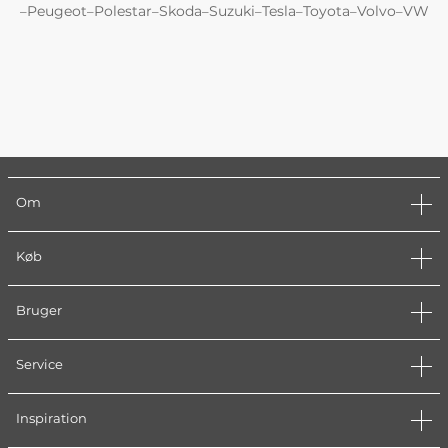
Peugeot
Polestar
Skoda
Suzuki
Tesla
Toyota
Volvo
VW
–
–
–
–
–
–
–
–
Om
Køb
Bruger
Service
Inspiration