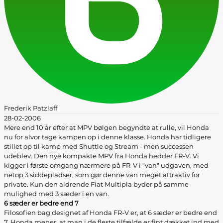
Frederik Patzlaff
28-02-2006
Mere end 10 år efter at MPV bølgen begyndte at rulle, vil Honda
nu for alvor tage kampen op i denne klasse. Honda har tidligere
stillet op til kamp med Shuttle og Stream - men successen
udeblev. Den nye kompakte MPV fra Honda hedder FR-V. Vi
kigger i første omgang nærmere på FR-V i "van" udgaven, med
netop 3 siddepladser, som gør denne van meget attraktiv for
private. Kun den aldrende Fiat Multipla byder på samme
mulighed med 3 sæder i en van.
6 sæder er bedre end 7
Filosofien bag designet af Honda FR-V er, at 6 sæder er bedre end
7. Honda mener, at man i de fleste tilfælde er fint dækket ind med