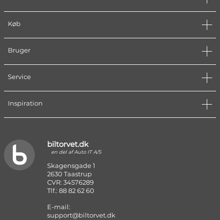
Køb
Bruger
Service
Inspiration
biltorvet.dk
en del af Auto IT A/S
Skagensgade 1
2630 Taastrup
CVR: 34576289
Tlf.: 88 82 62 60
E-mail:
support@biltorvet.dk