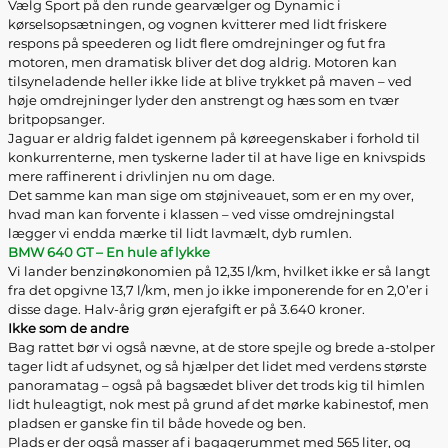
Vælg Sport på den runde gearvælger og Dynamic i
kørselsopsætningen, og vognen kvitterer med lidt friskere
respons på speederen og lidt flere omdrejninger og fut fra
motoren, men dramatisk bliver det dog aldrig. Motoren kan
tilsyneladende heller ikke lide at blive trykket på maven – ved
høje omdrejninger lyder den anstrengt og hæs som en tvær
britpopsanger.
Jaguar er aldrig faldet igennem på køreegenskaber i forhold til
konkurrenterne, men tyskerne lader til at have lige en knivspids
mere raffinerent i drivlinjen nu om dage.
Det samme kan man sige om støjniveauet, som er en my over,
hvad man kan forvente i klassen – ved visse omdrejningstal
lægger vi endda mærke til lidt lavmælt, dyb rumlen.
BMW 640 GT – En hule af lykke
Vi lander benzinøkonomien på 12,35 l/km, hvilket ikke er så langt
fra det opgivne 13,7 l/km, men jo ikke imponerende for en 2,0’er i
disse dage. Halv-årig grøn ejerafgift er på 3.640 kroner.
Ikke som de andre
Bag rattet bør vi også nævne, at de store spejle og brede a-stolper
tager lidt af udsynet, og så hjælper det lidet med verdens største
panoramatag – også på bagsædet bliver det trods kig til himlen
lidt huleagtigt, nok mest på grund af det mørke kabinestof, men
pladsen er ganske fin til både hovede og ben.
Plads er der også masser af i bagagerummet med 565 liter, og