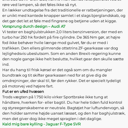
røre ved lampen, så det føles ikke så nyt.
En lækker undtagelse fra det traditionelle er ratbetjeningen, der
er unikt med kantede knapper samlet i et slags bjerglandskab, og
det gør det let at føle med fingrene og betjene uden at kigge.
Vorsprung durch design – Audi A7
Vi tester en baghjulstrukken 2,0 liters benzinversion, der med en
turbo har 250 hk fordelt på fire cylindre. De 365 Nm gør, at højre
fod ikke behøver hvile længe mod gulvet, før du er med i
trafikken. Den ellers glimrende ottetrins ZF-gearkasse var dog
lejlighedsvis ubeslutsom. Som en anden Brexit-regering kunne
den nogle gange ikke helt beslutte, hvilket gear den skulle sætte
ind.
Har du hang til frisk kørsel er det også som om du mangler
bundtræk og tit skifter gearkassen ned for at give dig de
omdrejninger, der skal til, før den rykker. Det er specielt tydeligt
på motorvej ved højere fart.
Fut er en ufed hvæsen
Trods vægten på 1.750 kilo virker Sportbrake ikke tung at
håndtere, hverken for- eller bagtil. Du har hele tiden fuld kontrol
og styreegenskaberne er neutrale. Bagtøjet har luftundervogn, så
den holder samme højde uanset læsset, og den har baghjulstræk,
men det giver dog ikke meget spraglen i det daglige.
Kald mig bare kylling - Jaguar F-Type SVR