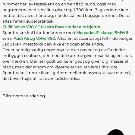
rummet har lav læssekant og en helt flad bund, også med
bagsæderne nede, hvilket giver dig 1.700 liter. Bagsæderne kan
nedfældes via et håndtag, når du står ved bagagerummet. Det er
altsammen superpraktisk.
Piiiift: Volvo V90 CC Ocean Race vinder alle hjerter
Sportbrake skal bl.a. konkurrere mod
Mercedes E-klasse
,
BMW 5
-
serie,
Audi A6
og
Volvo V90
. Altså er ret spændstigt felt – du vælger
Jaguaren, mest fordi den ikke er nogen af de andre.
Der er nemlig stadig noget mytisk over navnet og du får derfor
indbygget coolness, der med det samme giver respekt og en snak
over hækken. Den ser godt ud, kører godt og giver dig masser af
plads, men det er som om kløerne er ved at være lidt slidte.
Sportbrake flænser ikke ligefrem mellemklassens luksusmarked,
det bliver højst til lidt overfladiske ridser.
.
Biltorvets vurdering