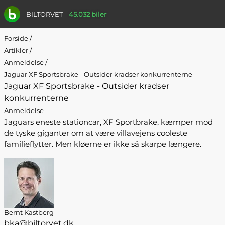
BILTORVET
45.032 biler
Forside
/
Artikler
/
Anmeldelse
/
Jaguar XF Sportsbrake - Outsider kradser konkurrenterne
Jaguar XF Sportsbrake - Outsider kradser
konkurrenterne
Anmeldelse
Jaguars eneste stationcar, XF Sportbrake, kæmper mod
de tyske giganter om at være villavejens cooleste
familieflytter. Men kløerne er ikke så skarpe længere.
Bernt Kastberg
bka@biltorvet.dk