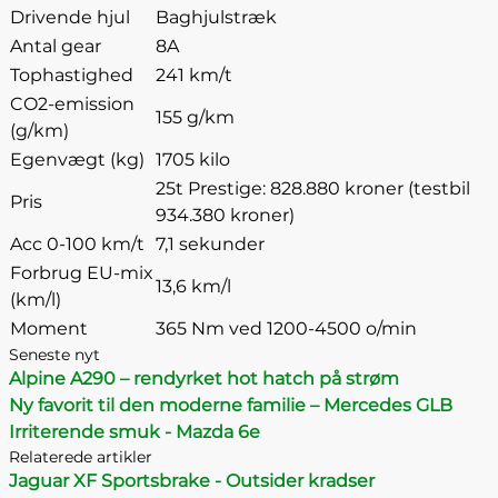
Drivende hjul
Baghjulstræk
Antal gear
8A
Tophastighed
241 km/t
CO2-emission
155 g/km
(g/km)
Egenvægt (kg)
1705 kilo
25t Prestige: 828.880 kroner (testbil
Pris
934.380 kroner)
Acc 0-100 km/t
7,1 sekunder
Forbrug EU-mix
13,6 km/l
(km/l)
Moment
365 Nm ved 1200-4500 o/min
Seneste nyt
Alpine A290 – rendyrket hot hatch på strøm
Ny favorit til den moderne familie – Mercedes GLB
Irriterende smuk - Mazda 6e
Relaterede artikler
Jaguar XF Sportsbrake - Outsider kradser