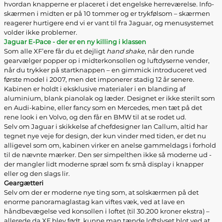
hvordan knapperne er placeret i det engelske herreværelse. Info-
skærmen i midten er på 10 tommer og er trykfølsom – skærmen
reagerer hurtigere end vi er vant til fra Jaguar, og menusystemet
volder ikke problemer.
Jaguar E-Pace - der er en ny killing i klassen
Som alle XF’ere får du et dejligt
hand shake
, når den runde
gearvælger popper op i midterkonsollen og luftdyserne vender,
når du trykker på startknappen – en gimmick introduceret ved
første model i 2007, men det imponerer stadig 12 år senere.
Kabinen er holdt i eksklusive materialer i en blanding af
aluminium, blank pianolak og læder. Designet er ikke sterilt som
en Audi-kabine, eller fancy som en Mercedes, men tæt på det
rene look i en Volvo, og den får en BMW til at se rodet ud.
Selv om Jaguar i skikkelse af chefdesigner Ian Callum, altid har
tegnet nye veje for design, der kun vinder med tiden, er det nu
alligevel som om, kabinen virker en anelse gammeldags i forhold
til de nævnte mærker. Den ser simpelthen ikke så moderne ud -
der mangler lidt moderne spræl som fx små display i knapper
eller og den slags lir.
Geargætteri
Selv om der er moderne nye ting som, at solskærmen på det
enorme panoramaglastag kan viftes væk, ved at lave en
håndbevægelse ved konsollen i loftet (til 30.200 kroner ekstra) –
allerede da XF blev født, kunne man tænde loftslyset blot ved at