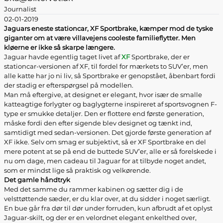
Journalist
02-01-2019
Jaguars eneste stationcar, XF Sportbrake, kæmper mod de tyske
giganter om at være villavejens cooleste familieflytter. Men
kløerne er ikke så skarpe længere.
Jaguar havde egentlig taget livet af
XF
Sportbrake, der er
stationcar-versionen af XF, til fordel for mærkets to SUV’er, men
alle katte har jo ni liv, så Sportbrake er genopstået, åbenbart fordi
der stadig er efterspørgsel på modellen.
Man må eftergive, at designet er elegant, hvor især de smalle
katteagtige forlygter og baglygterne inspireret af sportsvognen F-
type er smukke detaljer. Den er flottere end første generation,
måske fordi den efter sigende blev designet og tænkt ind,
samtidigt med sedan-versionen. Det gjorde første generation af
XF ikke. Selv om smag er subjektivt, så er XF Sportbrake en del
mere potent at se på end de buttede SUV’er, alle er så forelskede i
nu om dage, men cadeau til Jaguar for at tilbyde noget andet,
som er mindst lige så praktisk og velkørende.
Det gamle håndtryk
Med det samme du rammer kabinen og sætter dig i de
velsttøttende sæder, er du klar over, at du sidder i noget særligt.
En bue går fra dør til dør under forruden, kun afbrudt af et oplyst
Jaguar-skilt, og der er en velordnet elegant enkelthed over,