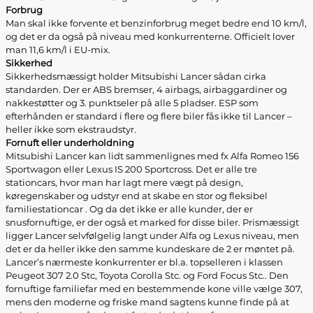
Forbrug
Man skal ikke forvente et benzinforbrug meget bedre end 10 km/l,
og det er da også på niveau med konkurrenterne. Officielt lover
man 11,6 km/l i EU-mix.
Sikkerhed
Sikkerhedsmæssigt holder Mitsubishi Lancer sådan cirka
standarden. Der er ABS bremser, 4 airbags, airbaggardiner og
nakkestøtter og 3. punktseler på alle 5 pladser. ESP som
efterhånden er standard i flere og flere biler fås ikke til Lancer –
heller ikke som ekstraudstyr.
Fornuft eller underholdning
Mitsubishi Lancer kan lidt sammenlignes med fx Alfa Romeo 156
Sportwagon eller Lexus IS 200 Sportcross. Det er alle tre
stationcars, hvor man har lagt mere vægt på design,
køregenskaber og udstyr end at skabe en stor og fleksibel
familiestationcar . Og da det ikke er alle kunder, der er
snusfornuftige, er der også et marked for disse biler. Prismæssigt
ligger Lancer selvfølgelig langt under Alfa og Lexus niveau, men
det er da heller ikke den samme kundeskare de 2 er møntet på.
Lancer’s nærmeste konkurrenter er bl.a. topselleren i klassen
Peugeot 307 2.0 Stc, Toyota Corolla Stc. og Ford Focus Stc.. Den
fornuftige familiefar med en bestemmende kone ville vælge 307,
mens den moderne og friske mand sagtens kunne finde på at