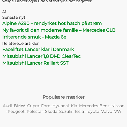
vælge Lancer også uden at fortryde det bagefter.
Af
Seneste nyt
Alpine A290 – rendyrket hot hatch på strøm
Ny favorit til den moderne familie – Mercedes GLB
Irriterende smuk - Mazda 6e
Relaterede artikler
Faceliftet Lancer klar i Danmark
Mitsubishi Lancer 1,8 DI-D ClearTec
Mitsubishi Lancer Ralliart SST
Populære mærker
Audi
BMW
Cupra
Ford
Hyundai
Kia
Mercedes-Benz
Nissan
–
–
–
–
–
–
–
Peugeot
Polestar
Skoda
Suzuki
Tesla
Toyota
Volvo
VW
–
–
–
–
–
–
–
–