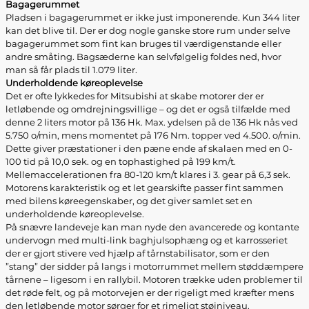
Bagagerummet
Pladsen i bagagerummet er ikke just imponerende. Kun 344 liter
kan det blive til. Der er dog nogle ganske store rum under selve
bagagerummet som fint kan bruges til værdigenstande eller
andre småting. Bagsæderne kan selvfølgelig foldes ned, hvor
man så får plads til 1.079 liter.
Underholdende køreoplevelse
Det er ofte lykkedes for Mitsubishi at skabe motorer der er
letløbende og omdrejningsvillige – og det er også tilfælde med
denne 2 liters motor på 136 Hk. Max. ydelsen på de 136 Hk nås ved
5.750 o/min, mens momentet på 176 Nm. topper ved 4.500. o/min.
Dette giver præstationer i den pæne ende af skalaen med en 0-
100 tid på 10,0 sek. og en tophastighed på 199 km/t.
Mellemaccelerationen fra 80-120 km/t klares i 3. gear på 6,3 sek.
Motorens karakteristik og et let gearskifte passer fint sammen
med bilens køreegenskaber, og det giver samlet set en
underholdende køreoplevelse.
På snævre landeveje kan man nyde den avancerede og kontante
undervogn med multi-link baghjulsophæng og et karrosseriet
der er gjort stivere ved hjælp af tårnstabilisator, som er den
”stang” der sidder på langs i motorrummet mellem støddæmpere
tårnene – ligesom i en rallybil. Motoren trække uden problemer til
det røde felt, og på motorvejen er der rigeligt med kræfter mens
den letløbende motor sørger for et rimeligt støjniveau.