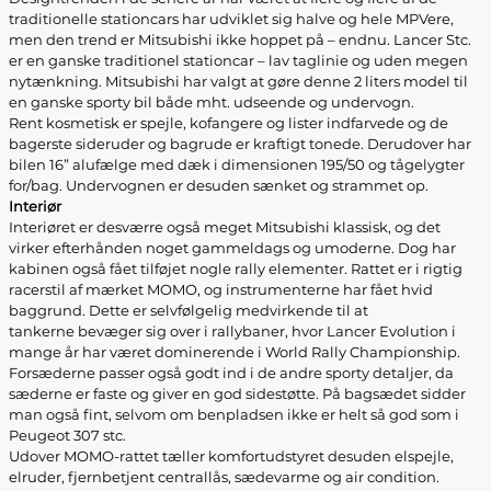
traditionelle stationcars har udviklet sig halve og hele MPVere,
men den trend er Mitsubishi ikke hoppet på – endnu. Lancer Stc.
er en ganske traditionel stationcar – lav taglinie og uden megen
nytænkning. Mitsubishi har valgt at gøre denne 2 liters model til
en ganske sporty bil både mht. udseende og undervogn.
Rent kosmetisk er spejle, kofangere og lister indfarvede og de
bagerste sideruder og bagrude er kraftigt tonede. Derudover har
bilen 16” alufælge med dæk i dimensionen 195/50 og tågelygter
for/bag. Undervognen er desuden sænket og strammet op.
Interiør
Interiøret er desværre også meget Mitsubishi klassisk, og det
virker efterhånden noget gammeldags og umoderne. Dog har
kabinen også fået tilføjet nogle rally elementer. Rattet er i rigtig
racerstil af mærket MOMO, og instrumenterne har fået hvid
baggrund. Dette er selvfølgelig medvirkende til at
tankerne bevæger sig over i rallybaner, hvor Lancer Evolution i
mange år har været dominerende i World Rally Championship.
Forsæderne passer også godt ind i de andre sporty detaljer, da
sæderne er faste og giver en god sidestøtte. På bagsædet sidder
man også fint, selvom om benpladsen ikke er helt så god som i
Peugeot 307 stc.
Udover MOMO-rattet tæller komfortudstyret desuden elspejle,
elruder, fjernbetjent centrallås, sædevarme og air condition.