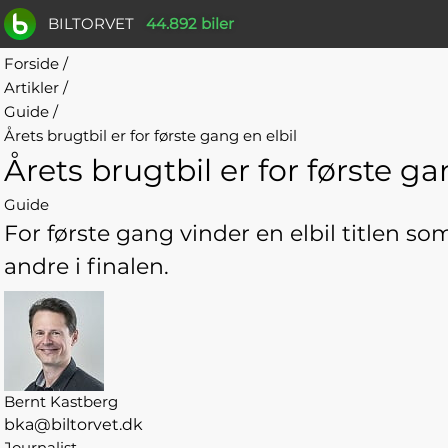
BILTORVET
44.892 biler
Forside
/
Artikler
/
Guide
/
Årets brugtbil er for første gang en elbil
Årets brugtbil er for første ga
Guide
For første gang vinder en elbil titlen s
andre i finalen.
Bernt Kastberg
bka@biltorvet.dk
Journalist