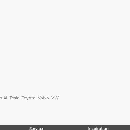
–
–
–
–
zuki
Tesla
Toyota
Volvo
VW
Service
Inspiration