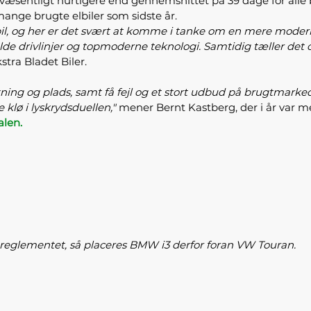
væsentligt hurtigere end gennemsnittet på 39 dage for alle br
 mange brugte elbiler som sidste år.
rugtbil, og her er det svært at komme i tanke om en mere mod
lde drivlinjer og topmoderne teknologi. Samtidig tæller det 
stra Bladet Biler.
ing og plads, samt få fejl og et stort udbud på brugtmarke
 klø i lyskrydsduellen,"
mener Bernt Kastberg, der i år var m
alen.
 reglementet, så placeres BMW i3 derfor foran VW Touran.