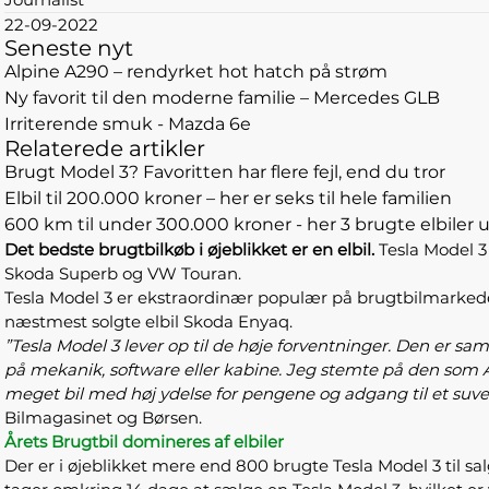
22-09-2022
Seneste nyt
Alpine A290 – rendyrket hot hatch på strøm
Ny favorit til den moderne familie – Mercedes GLB
Irriterende smuk - Mazda 6e
Relaterede artikler
Brugt Model 3? Favoritten har flere fejl, end du tror
Elbil til 200.000 kroner – her er seks til hele familien
600 km til under 300.000 kroner - her 3 brugte elbile
Det bedste brugtbilkøb i øjeblikket er en elbil.
Tesla Model 3 
Skoda Superb og VW Touran.
Tesla Model 3 er ekstraordinær populær på brugtbilmarkedet
næstmest solgte elbil Skoda Enyaq.
”Tesla Model 3 lever op til de høje forventninger. Den er s
på mekanik, software eller kabine. Jeg stemte på den som 
meget bil med høj ydelse for pengene og adgang til et s
Bilmagasinet og Børsen.
Årets Brugtbil domineres af elbiler
Der er i øjeblikket mere end 800 brugte Tesla Model 3 til sa