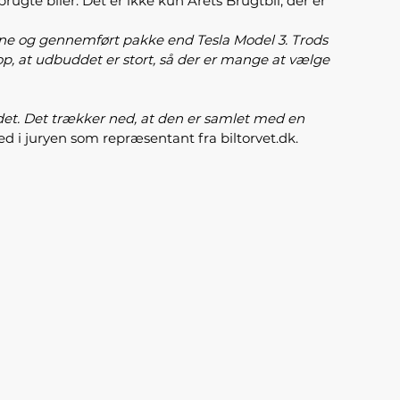
ugte biler. Det er ikke kun Årets Brugtbil, der er
erne og gennemført pakke end Tesla Model 3. Trods
op, at udbuddet er stort, så der er mange at vælge
det. Det trækker ned, at den er samlet med en
ed i juryen som repræsentant fra biltorvet.dk.