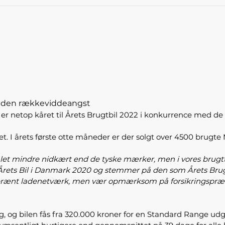
r uden rækkeviddeangst
er netop kåret til Årets Brugtbil 2022 i konkurrence med de fi
. I årets første otte måneder er der solgt over 4500 brugte
amlet mindre nidkært end de tyske mærker, men i vores brugtt
Årets Bil i Danmark 2020 og stemmer på den som Årets Brugtb
uverænt ladenetværk, men vær opmærksom på forsikringspræ
lg, og bilen fås fra 320.000 kroner for en Standard Range udg