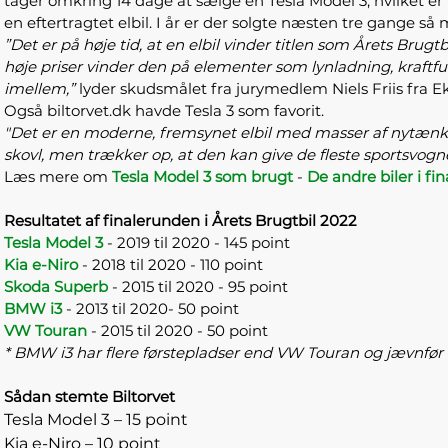
tager omkring 14 dage at sælge en Tesla Model 3, hvilket er 
en eftertragtet elbil. I år er der solgte næsten tre gange så
”Det er på høje tid, at en elbil vinder titlen som Årets B
høje priser vinder den på elementer som lynladning, kraftfu
imellem,”
lyder skudsmålet fra jurymedlem Niels Friis fra Ek
Også biltorvet.dk havde Tesla 3 som favorit.
"Det er en moderne, fremsynet elbil med masser af nytænkn
skovl, men trækker op, at den kan give de fleste sportsvogne
Læs mere om
Tesla Model 3 som brugt
-
De andre biler i fin
Resultatet af finalerunden i Årets Brugtbil 2022
Tesla Model 3
- 2019 til 2020 - 145 point
Kia e-Niro
- 2018 til 2020 - 110 point
Skoda Superb
- 2015 til 2020 - 95 point
BMW i3
- 2013 til 2020- 50 point
VW Touran
- 2015 til 2020 - 50 point
* BMW i3 har flere førstepladser end VW Touran og jævnfør
Sådan stemte Biltorvet
Tesla Model 3 – 15 point
Kia e-Niro – 10 point