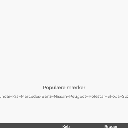
Populære mærker
–
–
–
–
–
–
–
undai
Kia
Mercedes-Benz
Nissan
Peugeot
Polestar
Skoda
Su
Køb
Bruger