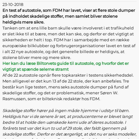
23-10-2018
En test af autostole, som FDM har lavet, viser at flere stole dumper
på indholdet skadelige stoffer, men samlet bliver stolene
heldigvis mere sikre.
Tanken om at ens lille barn skulle være involveret i et trafikuheld
er slet ikke til at bære, men det kan ske, og derfor er det vigtigt at
sikkerheden er helt i top. FDM har i samarbejde med en række
europæiske bilklubber og forbrugerorganisationer lavet en test af
i alt 22 nye autostole, og det generelle billede er heldigvis, at
stolene bliver mere og mere sikre.
Her kan du læse Biltorvets guide til autostole, og hvorfor det er
vigtigt at spænde selerne stramt
Af de 22 autostole opnår flere topkarakter i testens sikkerhedsdel.
Men alligevel er det kun 13 af de 22 stole, der kan anbefales. Tre
består kun lige testen, mens seks autostole dumper på fund af
skadelige stoffer, og det er problematisk, mener Søren W.
Rasmussen, som er bilteknisk redaktør hos FDM.
Skadelige stoffer hører på ingen måde hjemme i udstyr til børn.
Heldigvis har vi de senere år set, at producenterne er blevet langt
bedre til at holde den uønskede kemi ude af deres autostole. I
forårets test var det kun to ud af 29 stole, der faldt igennem på
skadelige stoffer. Derfor er det ærgerligt, at det nu er seks modeller,