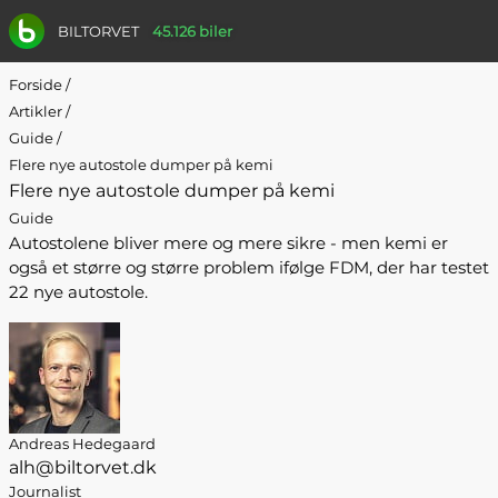
BILTORVET
45.126 biler
Forside
/
Artikler
/
Guide
/
Flere nye autostole dumper på kemi
Flere nye autostole dumper på kemi
Guide
Autostolene bliver mere og mere sikre - men kemi er
også et større og større problem ifølge FDM, der har testet
22 nye autostole.
Andreas Hedegaard
alh@biltorvet.dk
Journalist