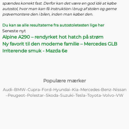
spændes korrekt fast. Derfor kan det være en god idé at købe
autostol, hvor man kan få instruktion i brug af stolen og gerne
prøvemontere den i bilen, inden man køber den
.
Du kan se alle resultaterne fra autostoletesten lige her
Seneste nyt
Alpine A290 – rendyrket hot hatch på strøm
Ny favorit til den moderne familie – Mercedes GLB
Irriterende smuk - Mazda 6e
Populære mærker
Audi
BMW
Cupra
Ford
Hyundai
Kia
Mercedes-Benz
Nissan
–
–
–
–
–
–
–
Peugeot
Polestar
Skoda
Suzuki
Tesla
Toyota
Volvo
VW
–
–
–
–
–
–
–
–