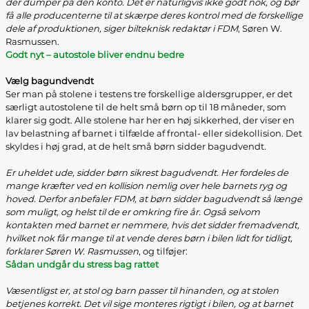
der dumper på den konto. Det er naturligvis ikke godt nok, og bør
få alle producenterne til at skærpe deres kontrol med de forskellige
dele af produktionen, siger bilteknisk redaktør i FDM
, Søren W.
Rasmussen.
Godt nyt – autostole bliver endnu bedre
Vælg bagundvendt
Ser man på stolene i testens tre forskellige aldersgrupper, er det
særligt autostolene til de helt små børn op til 18 måneder, som
klarer sig godt. Alle stolene har her en høj sikkerhed, der viser en
lav belastning af barnet i tilfælde af frontal- eller sidekollision. Det
skyldes i høj grad, at de helt små børn sidder bagudvendt.
Er uheldet ude, sidder børn sikrest bagudvendt. Her fordeles de
mange kræfter ved en kollision nemlig over hele barnets ryg og
hoved. Derfor anbefaler FDM, at børn sidder bagudvendt så længe
som muligt, og helst til de er omkring fire år. Også selvom
kontakten med barnet er nemmere, hvis det sidder fremadvendt,
hvilket nok får mange til at vende deres børn i bilen lidt for tidligt,
forklarer Søren W. Rasmussen
, og tilføjer:
Sådan undgår du stress bag rattet
Væsentligst er, at stol og barn passer til hinanden, og at stolen
betjenes korrekt. Det vil sige monteres rigtigt i bilen, og at barnet