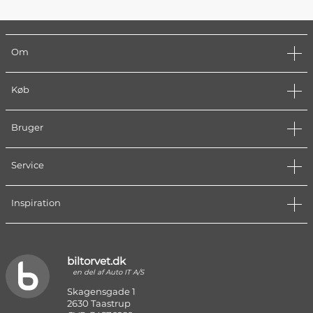
Om
Køb
Bruger
Service
Inspiration
biltorvet.dk
en del af Auto IT A/S
Skagensgade 1
2630 Taastrup