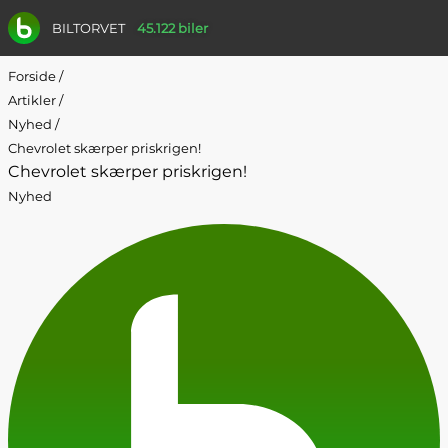
BILTORVET
45.122 biler
Forside
/
Artikler
/
Nyhed
/
Chevrolet skærper priskrigen!
Chevrolet skærper priskrigen!
Nyhed