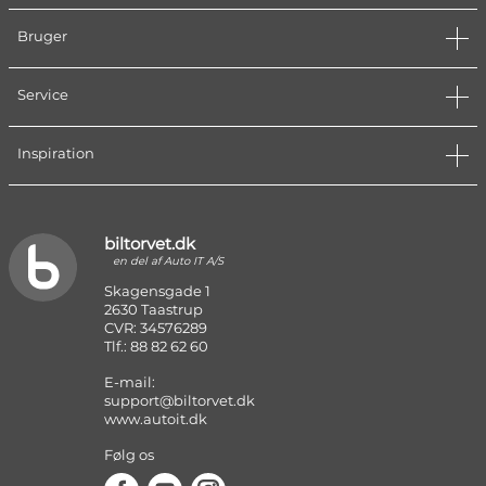
Bruger
Service
Inspiration
biltorvet.dk
en del af Auto IT A/S
Skagensgade 1
2630 Taastrup
CVR: 34576289
Tlf.: 88 82 62 60
E-mail:
support@biltorvet.dk
www.autoit.dk
Følg os