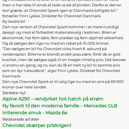
men vi har ikke til sinds at lade os slå af pinden. Derfor er det en
stor glæde, at Chevrolet Spark igen er Danmarks billigste bil,”
fortæller Finn Lykke, Direktør for Chevrolet Danmark.
Ny bedre bil
Den nye version af Chevrolet Spark kommer i et mere nutidigt
design og med et forbedret materialevalg i kabinen. Bilen er
økonomisk, har fem døre, fem pladser og fem-stjernet sikkerhed.
Og så sælges den lige nu med en rabat på 10.000 kroner.
”Der sælges en bil fra Chevrolet cirka hvert 6. sekund på
verdensplan. Bilerne er blandt andet populære, fordi de er god
kvalitet, men de sælges også til en meget rimelig pris. Det beviser
vi endnu en gang, og nu kan du få en helt ny bil til samme pris
som en dyr luksusferie”, siger Finn Lykke, Direktør for Chevrolet
Danmark.
Den nye Chevrolet Spark er til salg lige nu med en pris på 69.900
kroner over hele landet.
Seneste nyt
Alpine A290 – rendyrket hot hatch på strøm
Ny favorit til den moderne familie – Mercedes GLB
Irriterende smuk - Mazda 6e
Relaterede artikler
Chevrolet skærper priskrigen!