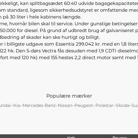
keligt, kan splitbagsædet 60:40 udvide bagagekapaciteten ti
n som standard, ligesom sikkerhedsudstyret er omfattende med
 på 30 liter i hele kabinens længde.
erne, hvornår bilen skal til service. Under gunstige betingels
g 50.000 for diesel. På grund af udbredt brug af galvaniseret
bedring af skader kan ske hurtigt og billigt.
i billigste udgave som Essentia 299.042 kr. med en 1,8 liters
122 hk. Den 5-dørs Vectra fås desuden med 1,9 CDTI diesel
omfort med 120 hk) med 155 hestes 2,2 direct motor samt med 1
Populære mærker
–
–
–
–
–
–
–
undai
Kia
Mercedes-Benz
Nissan
Peugeot
Polestar
Skoda
Su