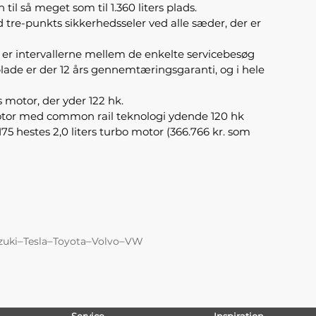
l så meget som til 1.360 liters plads.
 tre-punkts sikkerhedsseler ved alle sæder, der er
er er intervallerne mellem de enkelte servicebesøg
 plade er der 12 års gennemtæringsgaranti, og i hele
 motor, der yder 122 hk.
motor med common rail teknologi ydende 120 hk
75 hestes 2,0 liters turbo motor (366.766 kr. som
–
–
–
–
zuki
Tesla
Toyota
Volvo
VW