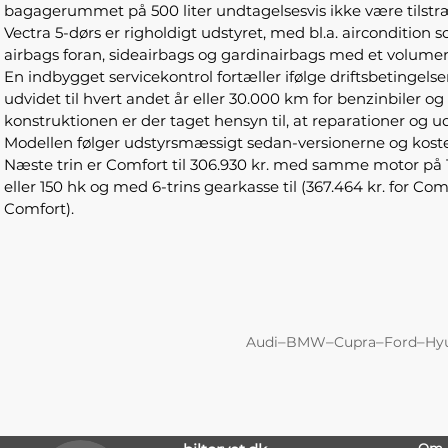
bagagerummet på 500 liter undtagelsesvis ikke være tilstræk
Vectra 5-dørs er righoldigt udstyret, med bl.a. airconditio
airbags foran, sideairbags og gardinairbags med et volumen
En indbygget servicekontrol fortæller ifølge driftsbetingels
udvidet til hvert andet år eller 30.000 km for benzinbiler o
konstruktionen er der taget hensyn til, at reparationer og ud
Modellen følger udstyrsmæssigt sedan-versionerne og koster 
Næste trin er Comfort til 306.930 kr. med samme motor på 
eller 150 hk og med 6-trins gearkasse til (367.464 kr. for C
Comfort).
–
–
–
–
Audi
BMW
Cupra
Ford
Hy