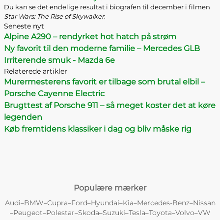
Du kan se det endelige resultat i biografen til december i filmen
Star Wars: The Rise of Skywalker
.
Seneste nyt
Alpine A290 – rendyrket hot hatch på strøm
Ny favorit til den moderne familie – Mercedes GLB
Irriterende smuk - Mazda 6e
Relaterede artikler
Murermesterens favorit er tilbage som brutal elbil –
Porsche Cayenne Electric
Brugttest af Porsche 911 – så meget koster det at køre
legenden
Køb fremtidens klassiker i dag og bliv måske rig
Populære mærker
Audi
BMW
Cupra
Ford
Hyundai
Kia
Mercedes-Benz
Nissan
–
–
–
–
–
–
–
Peugeot
Polestar
Skoda
Suzuki
Tesla
Toyota
Volvo
VW
–
–
–
–
–
–
–
–