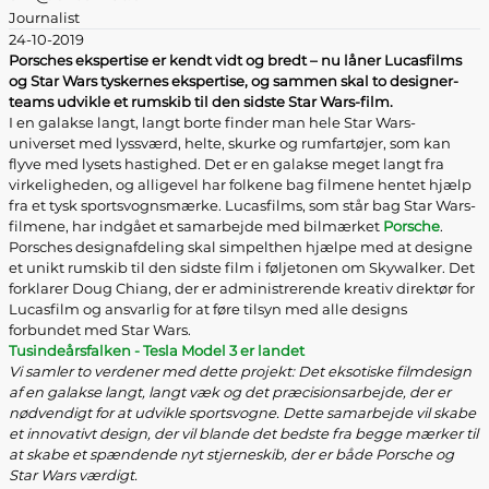
Journalist
24-10-2019
Porsches ekspertise er kendt vidt og bredt – nu låner Lucasfilms
og Star Wars tyskernes ekspertise, og sammen skal to designer-
teams udvikle et rumskib til den sidste Star Wars-film.
I en galakse langt, langt borte finder man hele Star Wars-
universet med lyssværd, helte, skurke og rumfartøjer, som kan
flyve med lysets hastighed. Det er en galakse meget langt fra
virkeligheden, og alligevel har folkene bag filmene hentet hjælp
fra et tysk sportsvognsmærke. Lucasfilms, som står bag Star Wars-
filmene, har indgået et samarbejde med bilmærket
Porsche
.
Porsches designafdeling skal simpelthen hjælpe med at designe
et unikt rumskib til den sidste film i føljetonen om Skywalker. Det
forklarer Doug Chiang, der er administrerende kreativ direktør for
Lucasfilm og ansvarlig for at føre tilsyn med alle designs
forbundet med Star Wars.
Tusindeårsfalken - Tesla Model 3 er landet
Vi samler to verdener med dette projekt: Det eksotiske filmdesign
af en galakse langt, langt væk og det præcisionsarbejde, der er
nødvendigt for at udvikle sportsvogne. Dette samarbejde vil skabe
et innovativt design, der vil blande det bedste fra begge mærker til
at skabe et spændende nyt stjerneskib, der er både Porsche og
Star Wars værdigt.