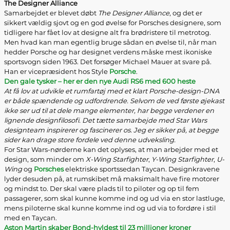
The Designer Alliance
Samarbejdet er blevet døbt
The Designer Alliance
, og det er
sikkert vældig sjovt og en god øvelse for Porsches designere, som
tidligere har fået lov at designe alt fra brødristere til metrotog.
Men hvad kan man egentlig bruge sådan en øvelse til, når man
hedder Porsche og har designet verdens måske mest ikoniske
sportsvogn siden 1963. Det forsøger Michael Mauer at svare på.
Han er vicepræsident hos Style
Porsche
.
Den gale tysker – her er den nye Audi RS6 med 600 heste
At få lov at udvikle et rumfartøj med et klart Porsche-design-DNA
er både spændende og udfordrende. Selvom de ved første øjekast
ikke ser ud til at dele mange elementer, har begge verdener en
lignende designfilosofi. Det tætte samarbejde med Star Wars
designteam inspirerer og fascinerer os. Jeg er sikker på, at begge
sider kan drage store fordele ved denne udveksling.
For Star Wars-nørderne kan det oplyses, at man arbejder med et
design, som minder om
X-Wing Starfighter
,
Y-Wing Starfighter
,
U-
Wing
og
Porsches
elektriske sportssedan Taycan. Designkravene
lyder desuden på, at rumskibet må maksimalt have fire motorer
og mindst to. Der skal være plads til to piloter og op til fem
passagerer, som skal kunne komme ind og ud via en stor lastluge,
mens piloterne skal kunne komme ind og ud via to fordøre i stil
med en Taycan.
Aston Martin skaber Bond-hyldest til 23 millioner kroner