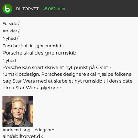
BILTORVET
45.062 biler
Forside
/
Artikler
/
Nyhed
/
Porsche skal designe rumskib
Porsche skal designe rumskib
Nyhed
Porsche kan snart skrive et nyt punkt på CV'et -
rumskibsdesign. Porsches designere skal hjælpe folkene
bag Star Wars med at skabe et nyt rumskib til den sidste
film i Star Wars-føljetonen.
Andreas Lang Hedegaard
alh@biltorvet.dk