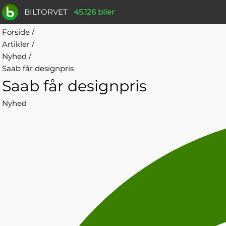
BILTORVET
45.126 biler
Forside
/
Artikler
/
Nyhed
/
Saab får designpris
Saab får designpris
Nyhed