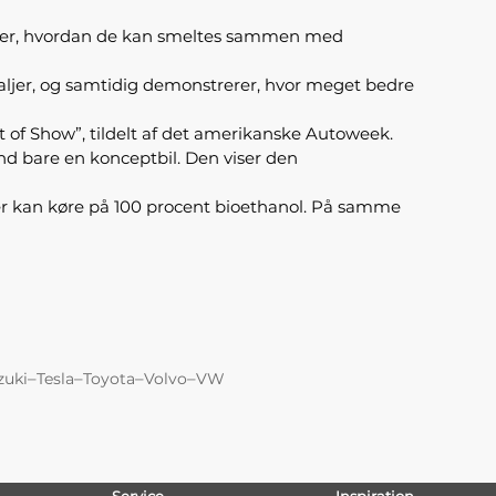
 viser, hvordan de kan smeltes sammen med
taljer, og samtidig demonstrerer, hvor meget bedre
t of Show”, tildelt af det amerikanske Autoweek.
end bare en konceptbil. Den viser den
er kan køre på 100 procent bioethanol. På samme
–
–
–
–
zuki
Tesla
Toyota
Volvo
VW