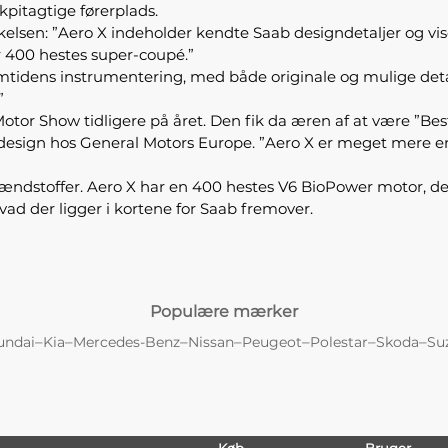
pitagtige førerplads.
rækkelsen: ”Aero X indeholder kendte Saab designdetaljer og
 400 hestes super-coupé.”
remtidens instrumentering, med både originale og mulige de
”
tor Show tidligere på året. Den fik da æren af at være ”Bes
for design hos General Motors Europe. ”Aero X er meget mere 
ændstoffer. Aero X har en 400 hestes V6 BioPower motor, d
ad der ligger i kortene for Saab fremover.
Populære mærker
–
–
–
–
–
–
–
undai
Kia
Mercedes-Benz
Nissan
Peugeot
Polestar
Skoda
Su