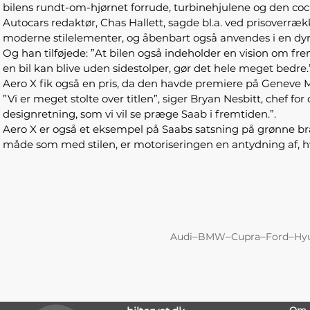
bilens rundt-om-hjørnet forrude, turbinehjulene og den cock
Autocars redaktør, Chas Hallett, sagde bl.a. ved prisover
moderne stilelementer, og åbenbart også anvendes i en dyr
Og han tilføjede: ”At bilen også indeholder en vision om f
en bil kan blive uden sidestolper, gør det hele meget bedre.
Aero X fik også en pris, da den havde premiere på Geneve Mo
”Vi er meget stolte over titlen”, siger Bryan Nesbitt, chef 
designretning, som vi vil se præge Saab i fremtiden.”.
Aero X er også et eksempel på Saabs satsning på grønne br
måde som med stilen, er motoriseringen en antydning af, hv
–
–
–
–
Audi
BMW
Cupra
Ford
Hy