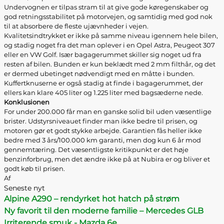
Undervognen er tilpas stram til at give gode køregenskaber og
god retningsstabilitet på motorvejen, og samtidig med god nok
til at absorbere de fleste ujævnheder i vejen.
Kvalitetsindtrykket er ikke på samme niveau igennem hele bilen,
og stadig noget fra det man oplever i en Opel Astra, Peugeot 307
eller en VW Golf. Især bagagerummet skiller sig noget ud fra
resten af bilen. Bunden er kun beklædt med 2 mm filthår, og det
er dermed ubetinget nødvendigt med en måtte i bunden.
Kuffertknuserne er også stadig at finde i bagagerummet, der
ellers kan klare 405 liter og 1.225 liter med bagsæderne nede.
Konklusionen
For under 200.000 får man en ganske solid bil uden væsentlige
brister. Udstyrsniveauet finder man ikke bedre til prisen, og
motoren gør et godt stykke arbejde. Garantien fås heller ikke
bedre med 3 års/100.000 km garanti, men dog kun 6 år mod
gennemtæring. Det væsentligste kritikpunkt er det høje
benzinforbrug, men det ændre ikke på at Nubira er og bliver et
godt køb til prisen.
Af
Seneste nyt
Alpine A290 – rendyrket hot hatch på strøm
Ny favorit til den moderne familie – Mercedes GLB
Irriterende smuk - Mazda 6e