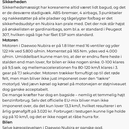
Sikkerheden
Sikkerhedsmæssigt har koreanerne altid været lidt bagud, og det
er de desværre stadigvæk. ABS-bremser, 4 airbags, 3 punktseler
og nakkestøtter på alle pladser og tågelygter for/bag er det
sikkerhedsudstyr en Nubira kan prale med. Det der nok står højst
på ønskelisten er gardinairbags, som bl.a. er standard i Peugeot
307, hvilken også lige har fået ESP som standard.
Motoren
Motoren i Daewoo Nubira er på 1.8 liter med 16 ventiler og yder
122 Hk ved 5.800 o/min. Momentet på 165 Nm. ydes ved 4.000
o/min. Umiddelbart kunne man tro, at der er endnu flere heste i
stalden end man lover, for bilen er ikke nogen sinke. 0-100 klares
på 9,5 sek. og mellemaccelerationen fra 80-120 km/t klares i 3.
gear på 7,1 sekunder. Motoren trækker fornuftigt op til det røde
felt, men man bliver ikke just imponeret over den "lækre"
motorlyd. Ved jævn kørsel og kørsel på motorvejen er støjniveauet
dog ganske acceptabelt.
De mange kræfter har dog en bagside – nemlig et temmelig højt
benzinforbrug. Selv det officielle EU-mix bliver man ikke
imponeret over, da det kun lover 13,3 km/l, hvilket resulterer i en
årlig grønafgift på 3.020 kr. Forbruget i testugen kunne lige holde
sig på 10 km/l, og det er ikke noget at råbe hurra for.
Bilen
Selve køreoplevelsen i Daewoo Nubira er ganske god.