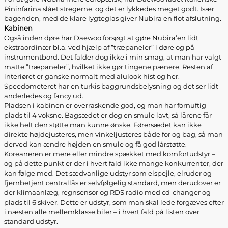
Pininfarina slået stregerne, og det er lykkedes meget godt. Især
bagenden, med de klare lygteglas giver Nubira en flot afslutning.
Kabinen
Også inden døre har Daewoo forsøgt at gøre Nubira’en lidt
ekstraordinær bl.a. ved hjælp af ”træpaneler” i døre og på
instrumentbord. Det falder dog ikke i min smag, at man har valgt
matte ”træpaneler”, hvilket ikke gør tingene pænere. Resten af
interiøret er ganske normalt med alulook hist og her.
Speedometeret har en turkis baggrundsbelysning og det ser lidt
anderledes og fancy ud.
Pladsen i kabinen er overraskende god, og man har fornuftig
plads til 4 voksne. Bagsædet er dog en smule lavt, så lårene får
ikke helt den støtte man kunne ønske. Førersædet kan ikke
direkte højdejusteres, men vinkeljusteres både for og bag, så man
derved kan ændre højden en smule og få god lårstøtte.
Koreaneren er mere eller mindre spækket med komfortudstyr –
og på dette punkt er der i hvert fald ikke mange konkurrenter, der
kan følge med. Det sædvanlige udstyr som elspejle, elruder og
fjernbetjent centrallås er selvfølgelig standard, men derudover er
der klimaanlæg, regnsensor og RDS radio med cd-changer og
plads til 6 skiver. Dette er udstyr, som man skal lede forgæves efter
i næsten alle mellemklasse biler – i hvert fald på listen over
standard udstyr.