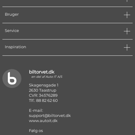
Bruger
Service
Inspiration
biltorvet.dk
en del af Auto IT A/S
Skagensgade 1
2630 Taastrup
CVR: 34576289
Tlf.: 88 82 62 60
E-mail:
support@biltorvet.dk
www.autoit.dk
Følg os