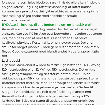
forsæderne, som føles bløde og rare – hvis du ellers kan finde dig
en god kørestilling. Bag rattet savnede jeg, at rattet kunne
komme længere ud, og det lykkes aldrig at have en hel optimal
siddestilling, så jeg endte med at sidde en smule
sammenkrummet.
BYD Atto 2 – lever op til alle fordomme om en kinesisk elbil
Renault 4 kompenserer dog næsten for det ved at være meget
støjsvag. Kun ved 110 km/t og over begynder vindstøjen at trænge
ind, men helt uden at blive træls. Det er med til at hæve
kvalitetsindtrykket. Resten af kabinen leverer også. Der er en
smule for meget pianolak, men generelt er materialekvaliteten
fin, og Google-systemet med blandt andet Maps fungerer rigtig
fint.
Lad ladetid
Ligesom 5 fås Renault 4 med to forskellige batterier – 40 kWh og
120 hestekræfter eller 52 kWh og 150 hestekræfter. Det er ikke
særlig meget kapacitet, og det største batteri lover kun en
rækkevidde på 409 kilometer under bedste betingelser. Større
batterier koster mere, så Renault har valgt et økonomisk bevidst
kompromis, så har du regelmæssige ture mellem Gedser til
Skagen i vintertid, skal du nok bare finde noget andet end
Renault 4. Forbruget på førstedagen var helt nede på 12,7
kWh/100 km i det, der svarer til godt, dansk sommervejr. Det