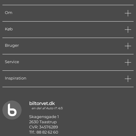
Om
Køb
Bruger
Service
Inspiration
biltorvet.dk
en del af Auto IT A/S
Skagensgade 1
2630 Taastrup
CVR: 34576289
Tlf.: 88 82 62 60