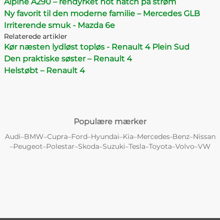
Alpine A290 – rendyrket hot hatch på strøm
Ny favorit til den moderne familie – Mercedes GLB
Irriterende smuk - Mazda 6e
Relaterede artikler
Kør næsten lydløst topløs - Renault 4 Plein Sud
Den praktiske søster – Renault 4
Helstøbt – Renault 4
Populære mærker
Audi
BMW
Cupra
Ford
Hyundai
Kia
Mercedes-Benz
Nissan
–
–
–
–
–
–
–
Peugeot
Polestar
Skoda
Suzuki
Tesla
Toyota
Volvo
VW
–
–
–
–
–
–
–
–