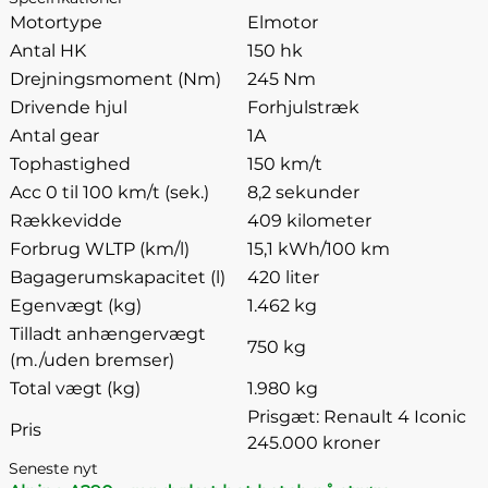
Motortype
Elmotor
Antal HK
150 hk
Drejningsmoment (Nm)
245 Nm
Drivende hjul
Forhjulstræk
Antal gear
1A
Tophastighed
150 km/t
Acc 0 til 100 km/t (sek.)
8,2 sekunder
Rækkevidde
409 kilometer
Forbrug WLTP (km/l)
15,1 kWh/100 km
Bagagerumskapacitet (l)
420 liter
Egenvægt (kg)
1.462 kg
Tilladt anhængervægt
750 kg
(m./uden bremser)
Total vægt (kg)
1.980 kg
Prisgæt: Renault 4 Iconic
Pris
245.000 kroner
Seneste nyt