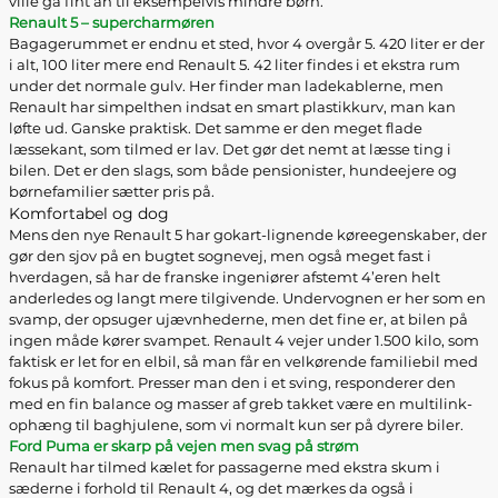
ville gå fint an til eksempelvis mindre børn.
Renault 5 – supercharmøren
Bagagerummet er endnu et sted, hvor 4 overgår 5. 420 liter er der
i alt, 100 liter mere end Renault 5. 42 liter findes i et ekstra rum
under det normale gulv. Her finder man ladekablerne, men
Renault har simpelthen indsat en smart plastikkurv, man kan
løfte ud. Ganske praktisk. Det samme er den meget flade
læssekant, som tilmed er lav. Det gør det nemt at læsse ting i
bilen. Det er den slags, som både pensionister, hundeejere og
børnefamilier sætter pris på.
Komfortabel og dog
Mens den nye Renault 5 har gokart-lignende køreegenskaber, der
gør den sjov på en bugtet sognevej, men også meget fast i
hverdagen, så har de franske ingeniører afstemt 4’eren helt
anderledes og langt mere tilgivende. Undervognen er her som en
svamp, der opsuger ujævnhederne, men det fine er, at bilen på
ingen måde kører svampet. Renault 4 vejer under 1.500 kilo, som
faktisk er let for en elbil, så man får en velkørende familiebil med
fokus på komfort. Presser man den i et sving, responderer den
med en fin balance og masser af greb takket være en multilink-
ophæng til baghjulene, som vi normalt kun ser på dyrere biler.
Ford Puma er skarp på vejen men svag på strøm
Renault har tilmed kælet for passagerne med ekstra skum i
sæderne i forhold til Renault 4, og det mærkes da også i