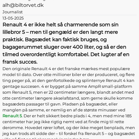
alh@biltorvet.dk
Journalist
13-05-2025
Renault 4 er ikke helt så charmerende som sin
lillebror 5 – men til gengæld er den langt mere
praktisk. Bagsædet kan faktisk bruges, og
bagagerummet sluger over 400 liter, og så er den
tilmed overordentligt komfortabel. Det lugter af en
fransk succes.
Den originale Renault 4 er det franske mærkes mest populære
model til dato. Over otte millioner biler er der produceret, og flere
ting peger på, at den genfortolkede og splinternye Renault 4 kan
gentage succesen. 4 er bygget på samme AmpR small-platform
som Renault 5, men er 22 centimeter længere, blandt andet med
otte centimeter længere akselafstand, som gerne skulle komme
bagsædets passager til gavn. Pladsen på bagsædet, eller
manglen på samme, er nemlig en af de største minusser ved
Renault 5
. Der er helt sikkert bedre plads i 4, men med mine 185
centimeter har jeg ikke rigtig nemt ved at finde mig til rette
deromme. Hovedet rører loftet, og der ikke meget benplads, men
jeg kan trods alt sidde der – til forskel fra Renault 5 – og bagsædet