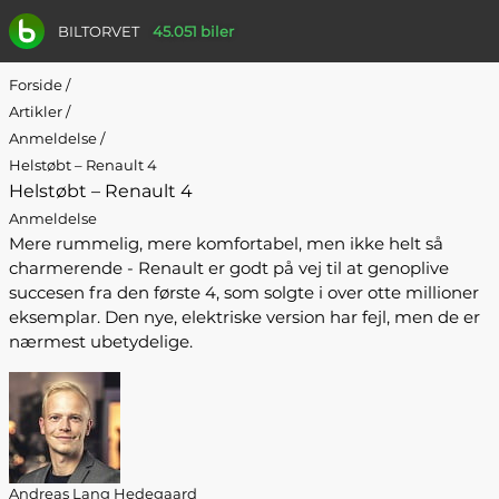
BILTORVET
45.051 biler
Forside
/
Artikler
/
Anmeldelse
/
Helstøbt – Renault 4
Helstøbt – Renault 4
Anmeldelse
Mere rummelig, mere komfortabel, men ikke helt så
charmerende - Renault er godt på vej til at genoplive
succesen fra den første 4, som solgte i over otte millioner
eksemplar. Den nye, elektriske version har fejl, men de er
nærmest ubetydelige.
Andreas Lang Hedegaard