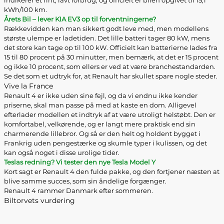
indikerer et fint, lavt forbrug, og officielt er bilen opgivet til 15,1
kWh/100 km.
Årets Bil – lever KIA EV3 op til forventningerne?
Rækkevidden kan man sikkert godt leve med, men modellens
største ulempe er ladetiden. Det lille batteri tager 80 kW, mens
det store kan tage op til 100 kW. Officielt kan batterierne lades fra
15 til 80 procent på 30 minutter, men bemærk, at det er 15 procent
og ikke 10 procent, som ellers er ved at være branchestandarden.
Se det som et udtryk for, at Renault har skullet spare nogle steder.
Vive la France
Renault 4 er ikke uden sine fejl, og da vi endnu ikke kender
priserne, skal man passe på med at kaste en dom. Alligevel
efterlader modellen et indtryk af at være utroligt helstøbt. Den er
komfortabel, velkørende, og er langt mere praktisk end sin
charmerende lillebror. Og så er den helt og holdent bygget i
Frankrig uden pengestærke og skumle typer i kulissen, og det
kan også noget i disse urolige tider.
Teslas redning? Vi tester den nye Tesla Model Y
Kort sagt er Renault 4 den fulde pakke, og den fortjener næsten at
blive samme succes, som sin åndelige forgænger.
Renault 4 rammer Danmark efter sommeren.
Biltorvets vurdering