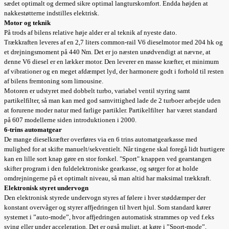
sædet optimalt og dermed sikre optimal langturskomfort. Endda højden at
nakkestøtterne indstilles elektrisk.
Motor og teknik
På trods af bilens relative høje alder er al teknik af nyeste dato.
Trækkraften leveres af en 2,7 liters common-rail V6 dieselmotor med 204 hk og
et drejningsmoment på 440 Nm. Det er jo næsten unødvendigt at nævne, at
denne V6 diesel er en lækker motor. Den leverer en masse kræfter, et minimum
af vibrationer og en meget afdæmpet lyd, der harmonere godt i forhold til resten
af bilens fremtoning som limousine.
Motoren er udstyret med dobbelt turbo, variabel ventil styring samt
partikelfilter, så man kan med god samvittighed lade de 2 turboer arbejde uden
at forurene moder natur med farlige partikler. Partikelfilter har været standard
på 607 modellerne siden introduktionen i 2000.
6-trins automatgear
De mange dieselkræfter overføres via en 6 trins automatgearkasse med
mulighed for at skifte manuelt/sekventielt. Når tingene skal foregå lidt hurtigere
kan en lille sort knap gøre en stor forskel. "Sport" knappen ved gearstangen
skifter program i den fuldelektroniske gearkasse, og sørger for at holde
omdrejningerne på et optimalt niveau, så man altid har maksimal trækkraft.
Elektronisk styret undervogn
Den elektronisk styrede undervogn styres af følere i hver støddæmper der
konstant overvåger og styrer affjedringen til hvert hjul. Som standard kører
systemet i ”auto-mode”, hvor affjedringen automatisk strammes op ved f.eks
sving eller under acceleration. Det er også muligt, at køre i ”Sport-mode”,