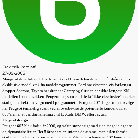
Frederik Patzlaff
27-09-2005
Mange af de solidt etablerede mærker i Danmark har de senere år skåret deres
eksklusive model væk fra modelprogrammet. Ford har eksempelvis for længst
droppet Scorpio, Toyota har droppet Camry og Citroen har ikke længere XM-
modellen i modelrækken. Peugeot har, som et af de få ”ikke eksklusive” mærker,
stadig en direktionsvogn med i programmet – Peugeot 607. Lige som de øvrige
har Peugeot temmelig svært ved at overbevise de potentielle kunder om, at
607'eren er et værdigt alternativ til fx Audi, BMW, eller Jaguar.
Elegant design
Peugeot 607 blev født i år 2000, og vakte stor opsigt med sine meget elegante
og dynamiske linier. Her 5 år senere er linierne de samme, men bilen formår
stadig at vække opsigt og vende hoveder. Priserne for Peugeot 607 begynder