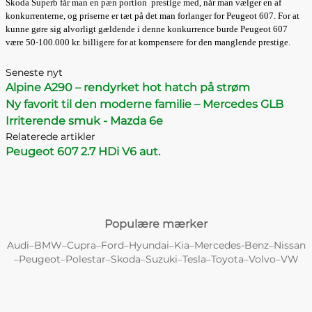
Skoda Superb får man en pæn portion prestige med, når man vælger en af
konkurrenterne, og priserne er tæt på det man forlanger for Peugeot 607. For at
kunne gøre sig alvorligt gældende i denne konkurrence burde Peugeot 607
være 50-100.000 kr. billigere for at kompensere for den manglende prestige.
Seneste nyt
Alpine A290 – rendyrket hot hatch på strøm
Ny favorit til den moderne familie – Mercedes GLB
Irriterende smuk - Mazda 6e
Relaterede artikler
Peugeot 607 2.7 HDi V6 aut.
Populære mærker
Audi
BMW
Cupra
Ford
Hyundai
Kia
Mercedes-Benz
Nissan
–
–
–
–
–
–
–
Peugeot
Polestar
Skoda
Suzuki
Tesla
Toyota
Volvo
VW
–
–
–
–
–
–
–
–