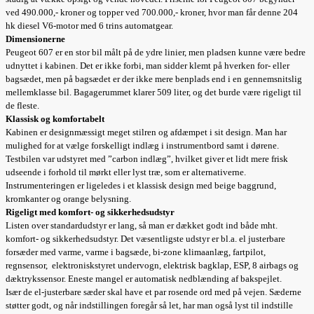
ved 490.000,- kroner og topper ved 700.000,- kroner, hvor man får denne 204
hk diesel V6-motor med 6 trins automatgear.
Dimensionerne
Peugeot 607 er en stor bil målt på de ydre linier, men pladsen kunne være bedre
udnyttet i kabinen. Det er ikke forbi, man sidder klemt på hverken for- eller
bagsædet, men på bagsædet er der ikke mere benplads end i en gennemsnitslig
mellemklasse bil. Bagagerummet klarer 509 liter, og det burde være rigeligt til
de fleste.
Klassisk og komfortabelt
Kabinen er designmæssigt meget stilren og afdæmpet i sit design. Man har
mulighed for at vælge forskelligt indlæg i instrumentbord samt i dørene.
Testbilen var udstyret med ”carbon indlæg”, hvilket giver et lidt mere frisk
udseende i forhold til mørkt eller lyst træ, som er alternativerne.
Instrumenteringen er ligeledes i et klassisk design med beige baggrund,
kromkanter og orange belysning.
Rigeligt med komfort- og sikkerhedsudstyr
Listen over standardudstyr er lang, så man er dækket godt ind både mht.
komfort- og sikkerhedsudstyr. Det væsentligste udstyr er bl.a. el justerbare
forsæder med varme, varme i bagsæde, bi-zone klimaanlæg, fartpilot,
regnsensor, elektroniskstyret undervogn, elektrisk bagklap, ESP, 8 airbags og
dæktrykssensor. Eneste mangel er automatisk nedblænding af bakspejlet.
Især de el-justerbare sæder skal have et par rosende ord med på vejen. Sæderne
støtter godt, og når indstillingen foregår så let, har man også lyst til indstille