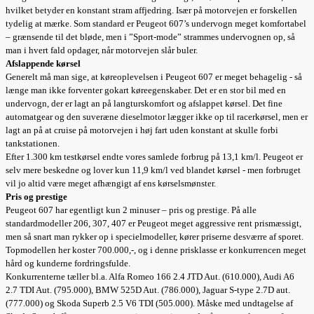
hvilket betyder en konstant stram affjedring. Især på motorvejen er forskellen
tydelig at mærke. Som standard er Peugeot 607’s undervogn meget komfortabel
– grænsende til det bløde, men i ”Sport-mode” strammes undervognen op, så
man i hvert fald opdager, når motorvejen slår buler.
Afslappende kørsel
Generelt må man sige, at køreoplevelsen i Peugeot 607 er meget behagelig - så
længe man ikke forventer gokart køreegenskaber. Det er en stor bil med en
undervogn, der er lagt an på langturskomfort og afslappet kørsel. Det fine
automatgear og den suveræne dieselmotor lægger ikke op til racerkørsel, men er
lagt an på at cruise på motorvejen i høj fart uden konstant at skulle forbi
tankstationen.
Efter 1.300 km testkørsel endte vores samlede forbrug på 13,1 km/l. Peugeot er
selv mere beskedne og lover kun 11,9 km/l ved blandet kørsel - men forbruget
vil jo altid være meget afhængigt af ens kørselsmønster.
Pris og prestige
Peugeot 607 har egentligt kun 2 minuser – pris og prestige. På alle
standardmodeller 206, 307, 407 er Peugeot meget aggressive rent prismæssigt,
men så snart man rykker op i specielmodeller, kører priserne desværre af sporet.
Topmodellen her koster 700.000,-, og i denne prisklasse er konkurrencen meget
hård og kunderne fordringsfulde.
Konkurrenterne tæller bl.a. Alfa Romeo 166 2.4 JTD Aut. (610.000), Audi A6
2.7 TDI Aut. (795.000), BMW 525D Aut. (786.000), Jaguar S-type 2.7D aut.
(777.000) og Skoda Superb 2.5 V6 TDI (505.000). Måske med undtagelse af