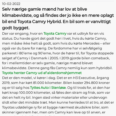
10-02-2022
Selv nærige gamle mænd har lov at blive
klimabevidste, og så findes der jo ikke en mere oplagt
bil end Toyota Camry Hybrid. En bil som er vanvittigt
godt bygget.
Der var engang, hvor en
Toyota Camry
var et udtryk for en vis
status. Du havde gjort det godt her i livet, hvis du kørte Camry,
men måske ikke helt så godt, som hvis du kørte Mercedes – eller
også var du bare for nærig. De fordomme har vi selvfølgelig
parkeret i 80’erne og 90’erne, hvor de hører til, for Toyota stoppede
salget af Camry i Danmark i 2005. I 2019 gjorde bilen comeback,
for i mellemtiden er selv gamle, nærige mænd blevet
klimabevidste. Denne gang fås Camry nemlig kun som hybridbil.
Toyota henter Camry ud af alderdomshjemmet
Det er den model, vi kører i dag. Det er en H3 Executive, årgang
2019, som har kørt 81.000 kilometer. Bilen koster 294.800 kroner
og er til salg hos
Tyttes Auto i Stenløse
. Og til trods for, at den har
kørt knap 100.000 kilometer, så føles den stram og frisk, som var
det en helt ny bil. Ingen sted virker materialer eller undervogn
slidt eller det mindste træt. Man kunne henledes til at tro, at det er
Toyotas udødelige ry for at bygge nærmest skudsikre biler, som
skinner igennem her, men om Camry kan leve op til arven, er