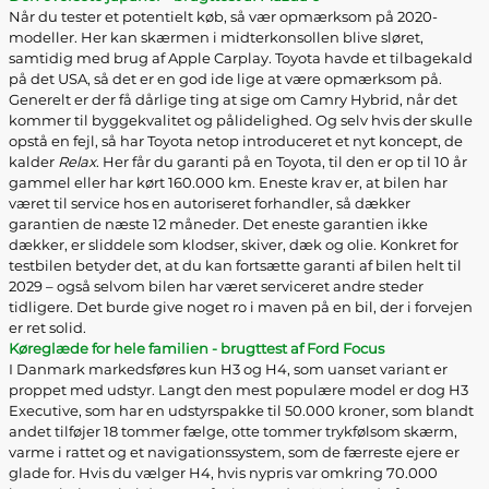
Når du tester et potentielt køb, så vær opmærksom på 2020-
modeller. Her kan skærmen i midterkonsollen blive sløret,
samtidig med brug af Apple Carplay. Toyota havde et tilbagekald
på det USA, så det er en god ide lige at være opmærksom på.
Generelt er der få dårlige ting at sige om Camry Hybrid, når det
kommer til byggekvalitet og pålidelighed. Og selv hvis der skulle
opstå en fejl, så har Toyota netop introduceret et nyt koncept, de
kalder
Relax
. Her får du garanti på en Toyota, til den er op til 10 år
gammel eller har kørt 160.000 km. Eneste krav er, at bilen har
været til service hos en autoriseret forhandler, så dækker
garantien de næste 12 måneder. Det eneste garantien ikke
dækker, er sliddele som klodser, skiver, dæk og olie. Konkret for
testbilen betyder det, at du kan fortsætte garanti af bilen helt til
2029 – også selvom bilen har været serviceret andre steder
tidligere. Det burde give noget ro i maven på en bil, der i forvejen
er ret solid.
Køreglæde for hele familien - brugttest af Ford Focus
I Danmark markedsføres kun H3 og H4, som uanset variant er
proppet med udstyr. Langt den mest populære model er dog H3
Executive, som har en udstyrspakke til 50.000 kroner, som blandt
andet tilføjer 18 tommer fælge, otte tommer trykfølsom skærm,
varme i rattet og et navigationssystem, som de færreste ejere er
glade for. Hvis du vælger H4, hvis nypris var omkring 70.000