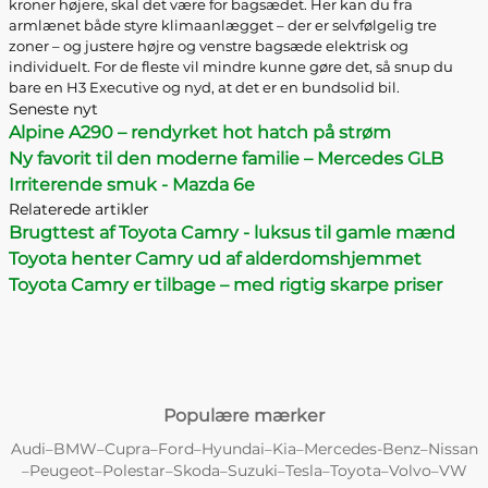
kroner højere, skal det være for bagsædet. Her kan du fra
armlænet både styre klimaanlægget – der er selvfølgelig tre
zoner – og justere højre og venstre bagsæde elektrisk og
individuelt. For de fleste vil mindre kunne gøre det, så snup du
bare en H3 Executive og nyd, at det er en bundsolid bil.
Seneste nyt
Alpine A290 – rendyrket hot hatch på strøm
Ny favorit til den moderne familie – Mercedes GLB
Irriterende smuk - Mazda 6e
Relaterede artikler
Brugttest af Toyota Camry - luksus til gamle mænd
Toyota henter Camry ud af alderdomshjemmet
Toyota Camry er tilbage – med rigtig skarpe priser
Populære mærker
Audi
BMW
Cupra
Ford
Hyundai
Kia
Mercedes-Benz
Nissan
–
–
–
–
–
–
–
Peugeot
Polestar
Skoda
Suzuki
Tesla
Toyota
Volvo
VW
–
–
–
–
–
–
–
–