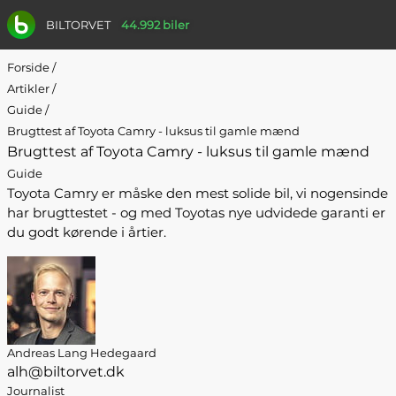
BILTORVET
44.992 biler
Forside
/
Artikler
/
Guide
/
Brugttest af Toyota Camry - luksus til gamle mænd
Brugttest af Toyota Camry - luksus til gamle mænd
Guide
Toyota Camry er måske den mest solide bil, vi nogensinde
har brugttestet - og med Toyotas nye udvidede garanti er
du godt kørende i årtier.
Andreas Lang Hedegaard
alh@biltorvet.dk
Journalist