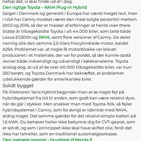
netop det, vi skal finde ud af i dag.
Den rigtige Toyota – RAV4 Plug-in Hybrid
Salget i Danmark og generelt i Europa har været meget lavt, men
i USA har Camry modsat været den mest solgte personbil mellem
2002 og 2016, så der er masser af erfaringer at hente
over there
.
Sidste år tilbagekaldte Toyota i alt 44.000 biler, som talte både
Lexus ES300h og
RAV4
, samt flere versioner af Camry. De deler
nemlig alle den samme 2,5-liters firecylindrede motor, kaldet
A25A. Problemet var, at nogle få motorblokke var blevet
produceret i et materiale, der var for porøst, så der kunne opstå
revner både indvendigt og udvendigt i kølekanalerne. Toyota
anslog dog, at ud af de over 40.000 tilbagekaldte biler, var kun
250 berørt, og Toyota Danmark har bekræftet, at problemet
udelukkende gælder for amerikanske biler.
Solidt bygget
På lillebroren Yaris Hybrid begynder man at se nogle fejl på
hybridsystemet fra tid til anden, som godt kan være relativt dyre,
når de går i stykker. Men snakker man med Toyota-folk, så fejler
hybridsystemet i Camry, som for øvrigt er identisk med RAV4,
aldrig noget. Det samme gælder for det relativt simple batteri på
1,6 kWh. Du behøver heller ikke bekymre dig for CVT-gearet, som
er solidt, og som i princippet ikke skal have skiftet olie, fordi det
ikke har lameller, som en traditionel automatgearkasse.
Den oversete japaner - brugttest af Mazda 6