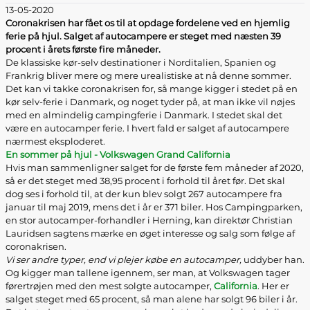
13-05-2020
Coronakrisen har fået os til at opdage fordelene ved en hjemlig
ferie på hjul. Salget af autocampere er steget med næsten 39
procent i årets første fire måneder.
De klassiske kør-selv destinationer i Norditalien, Spanien og
Frankrig bliver mere og mere urealistiske at nå denne sommer.
Det kan vi takke coronakrisen for, så mange kigger i stedet på en
kør selv-ferie i Danmark, og noget tyder på, at man ikke vil nøjes
med en almindelig campingferie i Danmark. I stedet skal det
være en autocamper ferie. I hvert fald er salget af autocampere
nærmest eksploderet.
En sommer på hjul - Volkswagen Grand California
Hvis man sammenligner salget for de første fem måneder af 2020,
så er det steget med 38,95 procent i forhold til året før. Det skal
dog ses i forhold til, at der kun blev solgt 267 autocampere fra
januar til maj 2019, mens det i år er 371 biler. Hos Campingparken,
en stor autocamper-forhandler i Herning, kan direktør Christian
Lauridsen sagtens mærke en øget interesse og salg som følge af
coronakrisen.
Vi ser andre typer, end vi plejer købe en autocamper,
uddyber han.
Og kigger man tallene igennem, ser man, at Volkswagen tager
førertrøjen med den mest solgte autocamper,
California
. Her er
salget steget med 65 procent, så man alene har solgt 96 biler i år.