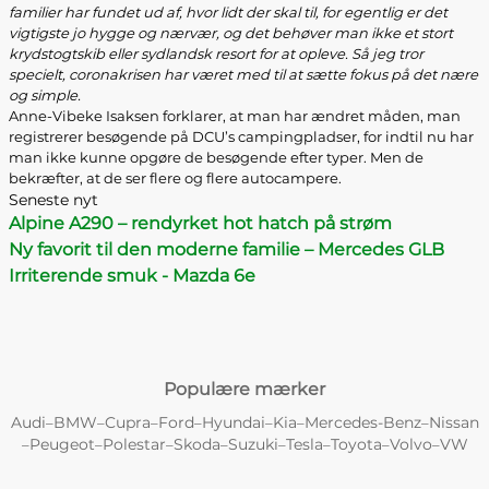
familier har fundet ud af, hvor lidt der skal til, for egentlig er det
vigtigste jo hygge og nærvær, og det behøver man ikke et stort
krydstogtskib eller sydlandsk resort for at opleve. Så jeg tror
specielt, coronakrisen har været med til at sætte fokus på det nære
og simple.
Anne-Vibeke Isaksen forklarer, at man har ændret måden, man
registrerer besøgende på DCU’s campingpladser, for indtil nu har
man ikke kunne opgøre de besøgende efter typer. Men de
bekræfter, at de ser flere og flere autocampere.
Seneste nyt
Alpine A290 – rendyrket hot hatch på strøm
Ny favorit til den moderne familie – Mercedes GLB
Irriterende smuk - Mazda 6e
Populære mærker
Audi
BMW
Cupra
Ford
Hyundai
Kia
Mercedes-Benz
Nissan
–
–
–
–
–
–
–
Peugeot
Polestar
Skoda
Suzuki
Tesla
Toyota
Volvo
VW
–
–
–
–
–
–
–
–