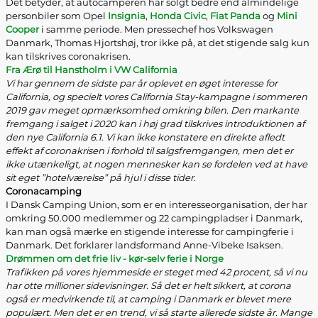
Det betyder, at autocamperen har solgt bedre end almindelige
personbiler som Opel
Insignia
,
Honda Civic
,
Fiat Panda
og
Mini
Cooper
i samme periode. Men pressechef hos Volkswagen
Danmark, Thomas Hjortshøj, tror ikke på, at det stigende salg kun
kan tilskrives coronakrisen.
Fra Ærø til Hanstholm i VW California
Vi har gennem de sidste par år oplevet en øget interesse for
California, og specielt vores California Stay-kampagne i sommeren
2019 gav meget opmærksomhed omkring bilen. Den markante
fremgang i salget i 2020 kan i høj grad tilskrives introduktionen af
den nye California 6.1. Vi kan ikke konstatere en direkte afledt
effekt af coronakrisen i forhold til salgsfremgangen, men det er
ikke utænkeligt, at nogen mennesker kan se fordelen ved at have
sit eget ”hotelværelse” på hjul i disse tider
.
Coronacamping
I Dansk Camping Union, som er en interesseorganisation, der har
omkring 50.000 medlemmer og 22 campingpladser i Danmark,
kan man også mærke en stigende interesse for campingferie i
Danmark. Det forklarer landsformand Anne-Vibeke Isaksen.
Drømmen om det frie liv - kør-selv ferie i Norge
Trafikken på vores hjemmeside er steget med 42 procent, så vi nu
har otte millioner sidevisninger. Så det er helt sikkert, at corona
også er medvirkende til, at camping i Danmark er blevet mere
populært. Men det er en trend, vi så starte allerede sidste år. Mange