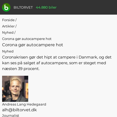
BILTORVET
44.880 biler
Forside
/
Artikler
/
Nyhed
/
Corona gør autocampere hot
Corona gør autocampere hot
Nyhed
Coronakrisen gør det hipt at campere i Danmark, og det
kan ses på salget af autocampere, som er steget med
næsten 39 procent.
Andreas Lang Hedegaard
alh@biltorvet.dk
Journalist