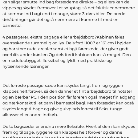
kan sågar smutte ind bag forsæderne direkte – og ellers kan de
vippes og skydes fremover i et snuptag, så det faktisk er nemmere
at komme ind bagi end i mange, større 3-dørs biler. De brede
døråbninger gør det også nemmere at komme til med en
barnestol.
4 passagerer, ekstra bagage eller arbejdsbord?Kabinen føles
overraskende rummelig og lys. Dels fordi 1007 er 161 cm i højden
og har store rude-arealer samt et højt førersæde, der giver godt
overblik under kørslen.Og dels fordi kabinen kan så meget. Den
er modulopbygget, fleksibel og fyldt med praktiske og
nytænkende løsninger.
Det forreste passagersæde kan skydes langt frem og ryggen
klappes helt forover, så den danner et fint arbejdsbord til notater
og en bærbar PC. I den position får føreren også meget fin adgang
og nærkontakt til et barn i barnestol bagi. Men forsædet kan også
skydes langt tilbage og give gulvplads forrest til f.eks. tunge
ølkasser eller andre indkøb.
De to bagsæder er endnu mere fleksible. Hvert af dem kan skydes
frem og tilbage, ryggene kan klappes helt forover og danne