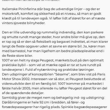
Italienske Pininfarina står bag de udvendige linjer – og der er
motorkraft, komfort og sikkerhed på et niveau, så man er godt
klædt på til landevejen også. Vi løfter lidt af sløret for en af næste
vinters sjoveste bilnyheder.
Den er lille udvendig og rummelig indvendig, den kan parkere
og smutte rundt mange steder, hvor andre biler må give op, den
er rap og så er den så fleksibelt og begavet indrettet, at man klarer
langt de fleste opgaver uden at savne en større bil. Ja, kører man
med barnestol, har man ligefrem en bedre pladsoplevelse end i
de fleste store biler.
1007 er en helt ny slags Peugeot, mærkets bud på den optimalt
praktiske bybil – som vel at mærke også er rar at ture rundt på
landevejene i. Fuld af nytænkning og praktiske løsninger.
Den udspringer af konceptbilen ”Sésame”, som blev vist på Paris
Motor Show 2002. Interessen var så stor, at Peugeot besluttede at
videreudvikle den til en færdig bil. 1007 kommer på markedet i
første halvår 2005, men allerede nu løfter Peugeot sløret for en del
af de spændende detaljer.
Samtidig giver de meget nem og behagelig ind- og udstigning:
Døråbningerne er hele 92 cm i bredden, så fører- og
forsædepassagerer har rigelig plads. Spinkle bagsædepassagerer