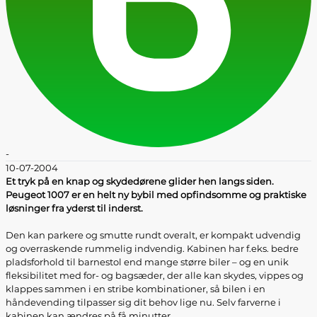
-
10-07-2004
Et tryk på en knap og skydedørene glider hen langs siden.
Peugeot 1007 er en helt ny bybil med opfindsomme og praktiske
løsninger fra yderst til inderst.
Den kan parkere og smutte rundt overalt, er kompakt udvendig
og overraskende rummelig indvendig. Kabinen har f.eks. bedre
pladsforhold til barnestol end mange større biler – og en unik
fleksibilitet med for- og bagsæder, der alle kan skydes, vippes og
klappes sammen i en stribe kombinationer, så bilen i en
håndevending tilpasser sig dit behov lige nu. Selv farverne i
kabinen kan ændres på få minutter.