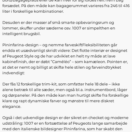
bord/bagageplads eller de kan hver for sig foldes helt frem bag
forsædet. På den måde kan bagagerummet varieres fra 246 til 416
liter i forskellige kombinationer.
Desuden er der masser af små smarte opbevaringsrum og
lommer, skuffer under sæderne osv. 1007 er simpelthen en
intelligent brugsbil.
Pininfarina-design – og nemme farveskiftFleksibiliteten går
endda et usædvanligt skridt videre: Det flotte interiør er designet
af Peugeot Style og de har udviklet en helt ny måde at lave
kabinefinish, der er døbt ”Caméléo” – som kamæleon. Pointen er,
at det er nemt og billigt at skifte hele stilen og farveindtrykket
indvendigt:
Der fås 12 forskellige trim-kit, som omfatter hele 18 dele – ikke
alene betræk til alle sæder, men også bl.a. instrumentbord, låger
og dørpaneler. På den måde kan man hurtigt skifte fra forskellige
klare og rapt dynamiske farver og mønstre til mere diskret
elegance.
Også i det udvendige design er der sikret en checket og moderne
udstråling: 1007 er en fortsættelse af Peugeots lange samarbejde
med den italienske bildesigner Pininfarina, som har skabt den