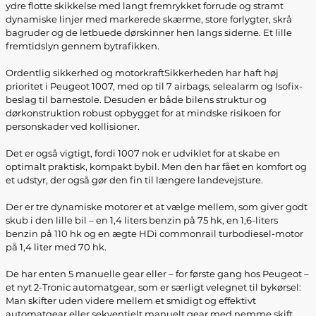
ydre flotte skikkelse med langt fremrykket forrude og stramt
dynamiske linjer med markerede skærme, store forlygter, skrå
bagruder og de letbuede dørskinner hen langs siderne. Et lille
fremtidslyn gennem bytrafikken.
Ordentlig sikkerhed og motorkraftSikkerheden har haft høj
prioritet i Peugeot 1007, med op til 7 airbags, selealarm og Isofix-
beslag til barnestole. Desuden er både bilens struktur og
dørkonstruktion robust opbygget for at mindske risikoen for
personskader ved kollisioner.
Det er også vigtigt, fordi 1007 nok er udviklet for at skabe en
optimalt praktisk, kompakt bybil. Men den har fået en komfort og
et udstyr, der også gør den fin til længere landevejsture.
Der er tre dynamiske motorer et at vælge mellem, som giver godt
skub i den lille bil – en 1,4 liters benzin på 75 hk, en 1,6-liters
benzin på 110 hk og en ægte HDi commonrail turbodiesel-motor
på 1,4 liter med 70 hk.
De har enten 5 manuelle gear eller – for første gang hos Peugeot –
et nyt 2-Tronic automatgear, som er særligt velegnet til bykørsel:
Man skifter uden videre mellem et smidigt og effektivt
automatgear eller sekventielt manuelt gear med nemme skift.