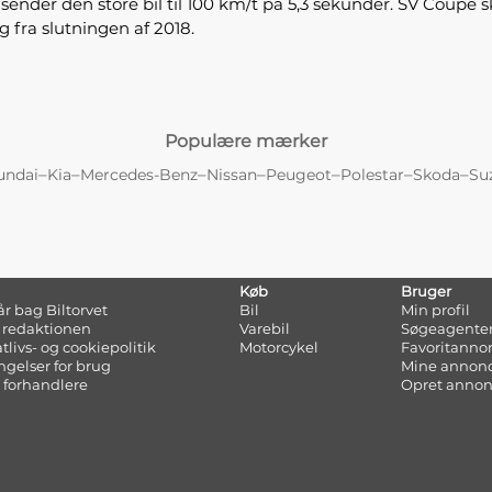
sender den store bil til 100 km/t på 5,3 sekunder. SV Coupé 
g fra slutningen af 2018.
Populære mærker
–
–
–
–
–
–
–
undai
Kia
Mercedes-Benz
Nissan
Peugeot
Polestar
Skoda
Su
Køb
Bruger
tår bag Biltorvet
Bil
Min profil
 redaktionen
Varebil
Søgeagente
atlivs- og cookiepolitik
Motorcykel
Favoritanno
ngelser for brug
Mine annon
 forhandlere
Opret anno