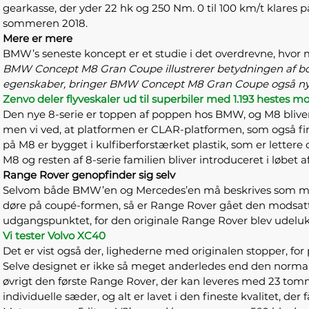
gearkasse, der yder 22 hk og 250 Nm. 0 til 100 km/t klares p
sommeren 2018.
Mere er mere
BMW’s seneste koncept er et studie i det overdrevne, hvor
BMW Concept M8 Gran Coupe illustrerer betydningen af bog
egenskaber, bringer BMW Concept M8 Gran Coupe også nye f
Zenvo deler flyveskaler ud til superbiler med 1.193 hestes m
Den nye 8-serie er toppen af poppen hos BMW, og M8 bliver de
men vi ved, at platformen er CLAR-platformen, som også fi
på M8 er bygget i kulfiberforstærket plastik, som er lettere 
M8 og resten af 8-serie familien bliver introduceret i løbet af
Range Rover genopfinder sig selv
Selvom både BMW’en og Mercedes’en må beskrives som massiv
døre på coupé-formen, så er Range Rover gået den modsatte 
udgangspunktet, for den originale Range Rover blev udeluk
Vi tester Volvo XC40
Det er vist også der, lighederne med originalen stopper, for p
Selve designet er ikke så meget anderledes end den normal
øvrigt den første Range Rover, der kan leveres med 23 to
individuelle sæder, og alt er lavet i den fineste kvalitet, der få