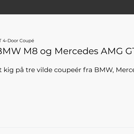
T 4-Door Coupé
r BMW M8 og Mercedes AMG G
 et kig på tre vilde coupeér fra BMW, Me