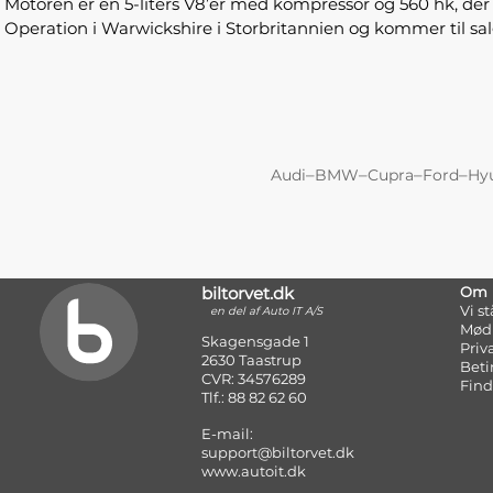
Motoren er en 5-liters V8’er med kompressor og 560 hk, der 
Operation i Warwickshire i Storbritannien og kommer til sal
–
–
–
–
Audi
BMW
Cupra
Ford
Hy
biltorvet.dk
Om
Vi s
en del af Auto IT A/S
Mød
Skagensgade 1
Priv
2630 Taastrup
Beti
CVR: 34576289
Find
Tlf.: 88 82 62 60
E-mail:
support@biltorvet.dk
www.autoit.dk