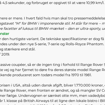
å 4,5 sekunder, og forbruget er opgivet til at være 10,99 km/l
 mere er mere. I hvert fald hvis man skal tro pressemeddele
stavet "M" for BMW i imponerende stil. M står for
mere
– m
acetter af luksus til BMW-mærket ­– den er ultra-sporty, u
onster
n hurtigste variant. De tekniske specifikationer er dog få ind
ndes under den nye 5-serie, 7-serie og Rolls-Royce Phantom
og stærkere end stål.
 2019.
e coupéer, så er de ingen ting i forhold til Range Rover SV
vej og har fjernet to døre fra deres største model Range Rov
kende produceret som todørs model fra 1970 til 1981.
risen i USA, altså uden dansk afgift, bliver 1.770.000 kroner,
e Range Rover, men fronten er ændret, og så mangler SV Cou
mmer fælge. Undervognen er sænket otte mm, men vadedybden
r 1. klasse på British Airways til at ligne den lokale bistro i Bil