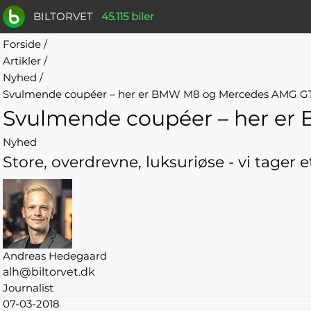
BILTORVET
45.115 biler
Forside
/
Artikler
/
Nyhed
/
Svulmende coupéer – her er BMW M8 og Mercedes AMG G
Svulmende coupéer – her e
Nyhed
Store, overdrevne, luksuriøse - vi tager
Andreas Hedegaard
alh@biltorvet.dk
Journalist
07-03-2018