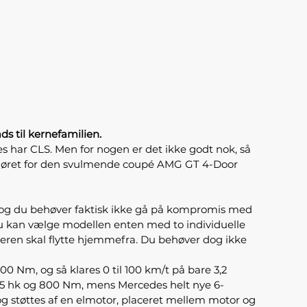
s til kernefamilien.
s har CLS. Men for nogen er det ikke godt nok, så
t sløret for den svulmende coupé AMG GT 4-Door
 og du behøver faktisk ikke gå på kompromis med
u kan vælge modellen enten med to individuelle
atteren skal flytte hjemmefra. Du behøver dog ikke
 Nm, og så klares 0 til 100 km/t på bare 3,2
585 hk og 800 Nm, mens Mercedes helt nye 6-
og støttes af en elmotor, placeret mellem motor og