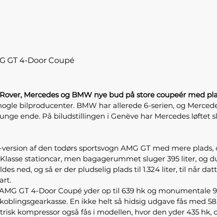
G GT 4-Door Coupé
e Rover, Mercedes og BMW nye bud på store coupeér med plad
 nogle bilproducenter. BMW har allerede 6-serien, og Mercede
tunge ende. På biludstillingen i Genève har Mercedes løfte
-version af den todørs sportsvogn AMG GT med mere plads,
lasse stationcar, men bagagerummet sluger 395 liter, og d
s ned, og så er der pludselig plads til 1.324 liter, til når d
rt.
 i AMG GT 4-Door Coupé yder op til 639 hk og monumentale 900
ltkoblingsgearkasse. En ikke helt så hidsig udgave fås med 
trisk kompressor også fås i modellen, hvor den yder 435 hk, 