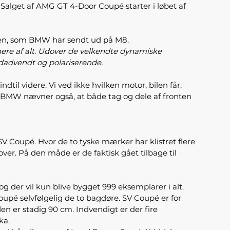
. Salget af AMG GT 4-Door Coupé starter i løbet af
lsen, som BMW har sendt ud på M8.
ere af alt. Udover de velkendte dynamiske
dadvendt og polariserende.
til videre. Vi ved ikke hvilken motor, bilen får,
. BMW nævner også, at både tag og dele af fronten
 Coupé. Hvor de to tyske mærker har klistret flere
er. På den måde er de faktisk gået tilbage til
 og der vil kun blive bygget 999 eksemplarer i alt.
pé selvfølgelig de to bagdøre. SV Coupé er for
 er stadig 90 cm. Indvendigt er der fire
ka.