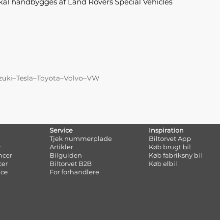
skal håndbygges af Land Rovers Special Vehicles
–
–
–
–
zuki
Tesla
Toyota
Volvo
VW
Service
Inspiration
Tjek nummerplade
Biltorvet App
r
Artikler
Køb brugt bil
ncer
Bilguiden
Køb fabriksny bil
cer
Biltorvet B2B
Køb elbil
nce
For forhandlere