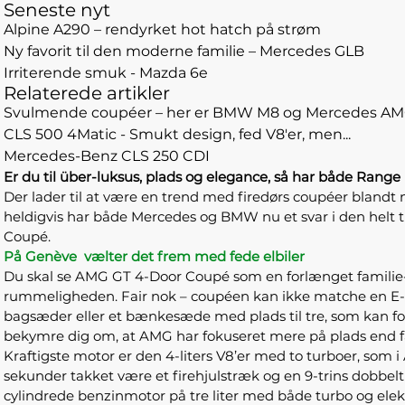
Seneste nyt
Alpine A290 – rendyrket hot hatch på strøm
Ny favorit til den moderne familie – Mercedes GLB
Irriterende smuk - Mazda 6e
Relaterede artikler
Svulmende coupéer – her er BMW M8 og Mercedes AM
CLS 500 4Matic - Smukt design, fed V8'er, men...
Mercedes-Benz CLS 250 CDI
Er du til über-luksus, plads og elegance, så har både Rang
Der lader til at være en trend med firedørs coupéer blandt
heldigvis har både Mercedes og BMW nu et svar i den helt 
Coupé.
På Genève vælter det frem med fede elbiler
Du skal se AMG GT 4-Door Coupé som en forlænget familie
rummeligheden. Fair nok – coupéen kan ikke matche en E-K
bagsæder eller et bænkesæde med plads til tre, som kan folde
bekymre dig om, at AMG har fokuseret mere på plads end fa
Kraftigste motor er den 4-liters V8’er med to turboer, som
sekunder takket være et firehjulstræk og en 9-trins dobbe
cylindrede benzinmotor på tre liter med både turbo og elek