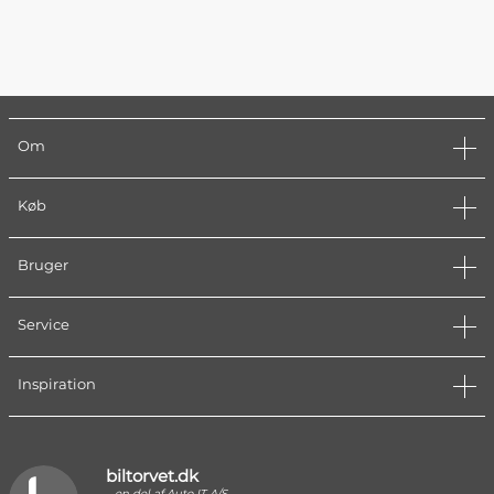
Om
Køb
Bruger
Service
Inspiration
biltorvet.dk
en del af Auto IT A/S