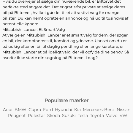
Hvis du overvejer at sælge din nuværende bil, er Biltorvet det
perfekte sted at gøre det. Det er gratis for private at sælge deres
bil på Biltorvet, hvilket gør det til et attraktivt valg for mange
bilister. Du kan nemt oprette en annonce og nå ud til tusindvis af
potentielle købere.
Mitsubishi Lancer: Et Smart Valg
At vælge en Mitsubishi Lancer er et smart valg for dem, der søger
en bil, der kombinerer stil, komfort og ydeevne. Uanset om du er
på udkig efter en bil til daglig pendling eller lange køreture, er
Mitsubishi Lancer et pålideligt valg, der vil opfylde dine behov. Så
hvorfor ikke starte din søgning på Biltorvet i dag?
Populære mærker
Audi
BMW
Cupra
Ford
Hyundai
Kia
Mercedes-Benz
Nissan
–
–
–
–
–
–
–
Peugeot
Polestar
Skoda
Suzuki
Tesla
Toyota
Volvo
VW
–
–
–
–
–
–
–
–