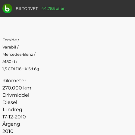
BILTORVET
44.785 biler
Forside
/
Varebil
/
Mercedes-Benz
/
A180 d
/
1,5 CDI 116HK 5d 6g
Kilometer
270.000 km
Drivmiddel
Diesel
1. indreg
17-12-2010
Årgang
2010