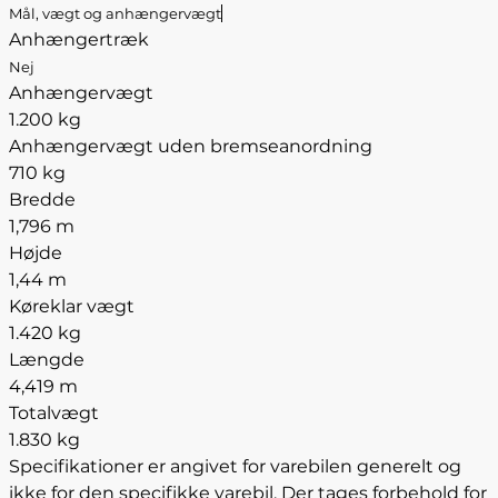
Mål, vægt og anhængervægt
Anhængertræk
Nej
Anhængervægt
1.200 kg
Anhængervægt uden bremseanordning
710 kg
Bredde
1,796 m
Højde
1,44 m
Køreklar vægt
1.420 kg
Længde
4,419 m
Totalvægt
1.830 kg
Specifikationer er angivet for varebilen generelt og
ikke for den specifikke varebil. Der tages forbehold for