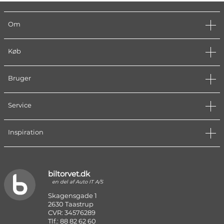
Om
Køb
Bruger
Service
Inspiration
biltorvet.dk
en del af Auto IT A/S
Skagensgade 1
2630 Taastrup
CVR: 34576289
Tlf.: 88 82 62 60