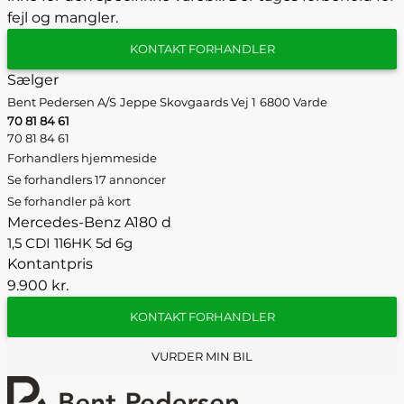
fejl og mangler.
KONTAKT FORHANDLER
Sælger
Bent Pedersen A/S
Jeppe Skovgaards Vej 1
6800 Varde
70 81 84 61
70 81 84 61
Forhandlers hjemmeside
Se forhandlers 17 annoncer
Se forhandler på kort
Mercedes-Benz A180 d
1,5 CDI 116HK 5d 6g
Kontantpris
9.900 kr.
KONTAKT FORHANDLER
VURDER MIN BIL