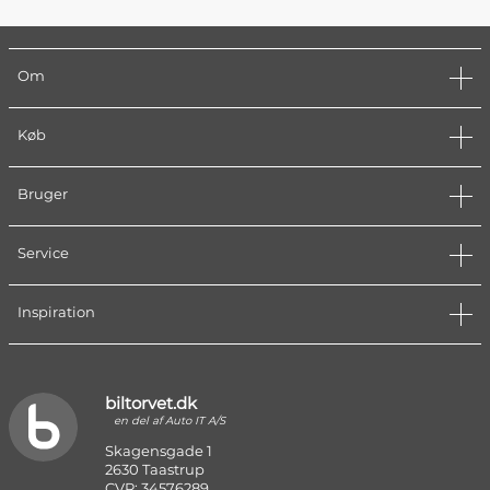
Om
Køb
Bruger
Service
Inspiration
biltorvet.dk
en del af Auto IT A/S
Skagensgade 1
2630 Taastrup
CVR: 34576289