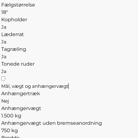
Fælgstørrelse
18"
Kopholder
Ja
Læderrat
Ja
Tagræling
Ja
Tonede ruder
Ja
Mål, vægt og anhængervægt
Anhængertræk
Nej
Anhængervægt
1.500 kg
Anhængervægt uden bremseanordning
750 kg
Bredde