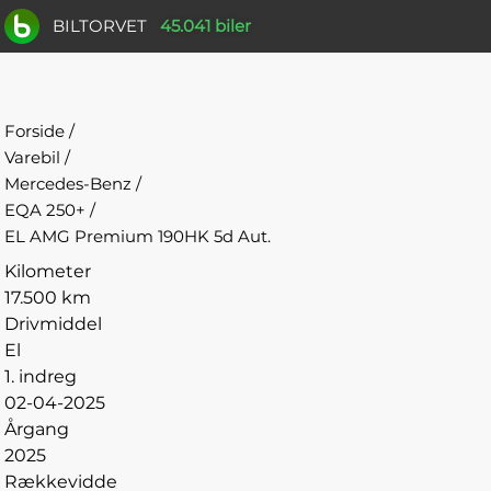
BILTORVET
45.041 biler
Forside
/
Varebil
/
Mercedes-Benz
/
EQA 250+
/
EL AMG Premium 190HK 5d Aut.
Kilometer
17.500 km
Drivmiddel
El
1. indreg
02-04-2025
Årgang
2025
Rækkevidde