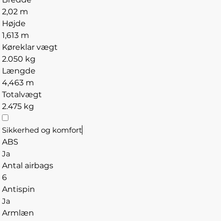
2,02 m
Højde
1,613 m
Køreklar vægt
2.050 kg
Længde
4,463 m
Totalvægt
2.475 kg
Sikkerhed og komfort
ABS
Ja
Antal airbags
6
Antispin
Ja
Armlæn