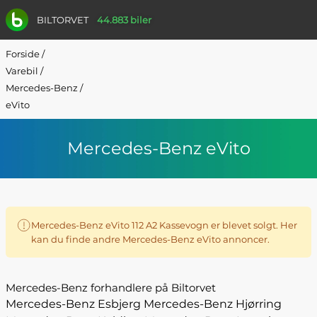
BILTORVET
44.883 biler
Forside
/
Varebil
/
Mercedes-Benz
/
eVito
Mercedes-Benz eVito
Mercedes-Benz eVito 112 A2 Kassevogn er blevet solgt. Her
kan du finde andre Mercedes-Benz eVito annoncer.
Mercedes-Benz forhandlere på Biltorvet
Mercedes-Benz Esbjerg
Mercedes-Benz Hjørring