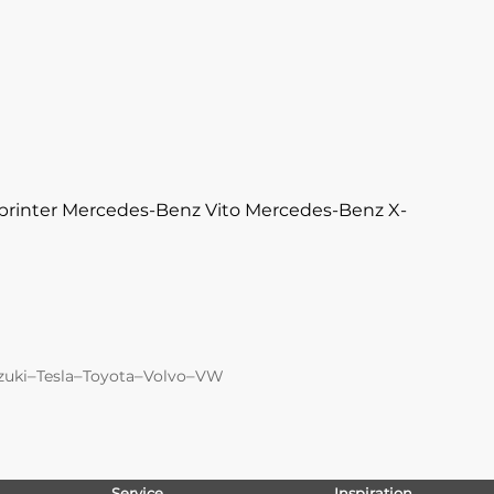
rinter
Mercedes-Benz Vito
Mercedes-Benz X-
–
–
–
–
zuki
Tesla
Toyota
Volvo
VW
Service
Inspiration