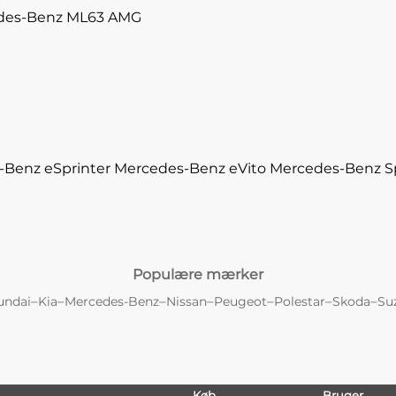
des-Benz ML63 AMG
-Benz eSprinter
Mercedes-Benz eVito
Mercedes-Benz Sp
Populære mærker
–
–
–
–
–
–
–
undai
Kia
Mercedes-Benz
Nissan
Peugeot
Polestar
Skoda
Su
Køb
Bruger