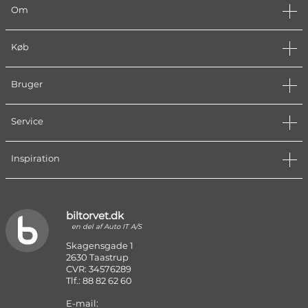
Om
Køb
Bruger
Service
Inspiration
biltorvet.dk
en del af Auto IT A/S
Skagensgade 1
2630 Taastrup
CVR: 34576289
Tlf.: 88 82 62 60
E-mail: