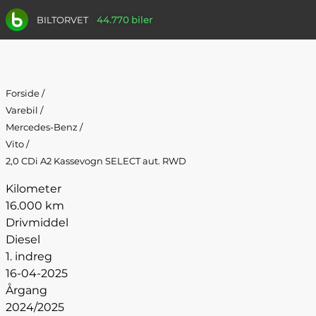
BILTORVET
44.770 biler
Forside
/
Varebil
/
Mercedes-Benz
/
Vito
/
2,0 CDi A2 Kassevogn SELECT aut. RWD
Kilometer
16.000 km
Drivmiddel
Diesel
1. indreg
16-04-2025
Årgang
2024/2025