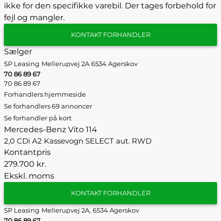
ikke for den specifikke varebil. Der tages forbehold for
fejl og mangler.
KONTAKT FORHANDLER
Sælger
SP Leasing
Mellerupvej 2A
6534 Agerskov
70 86 89 67
70 86 89 67
Forhandlers hjemmeside
Se forhandlers 69 annoncer
Se forhandler på kort
Mercedes-Benz Vito 114
2,0 CDi A2 Kassevogn SELECT aut. RWD
Kontantpris
279.700 kr.
Ekskl. moms
KONTAKT FORHANDLER
SP Leasing
Mellerupvej 2A,
6534 Agerskov
70 86 89 67