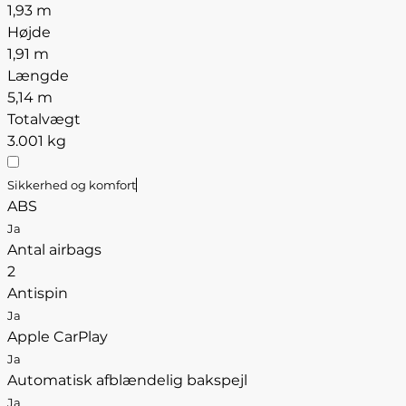
1,93 m
Højde
1,91 m
Længde
5,14 m
Totalvægt
3.001 kg
Sikkerhed og komfort
ABS
Ja
Antal airbags
2
Antispin
Ja
Apple CarPlay
Ja
Automatisk afblændelig bakspejl
Ja