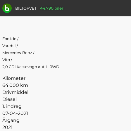
BILTORVET
44.790 biler
Forside
/
Varebil
/
Mercedes-Benz
/
Vito
/
2,0 CDi Kassevogn aut. L RWD
Kilometer
64.000 km
Drivmiddel
Diesel
1. indreg
07-04-2021
Årgang
2021