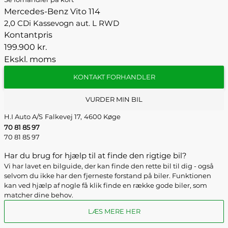
Mercedes-Benz Vito 114
2,0 CDi Kassevogn aut. L RWD
Kontantpris
199.900 kr.
Ekskl. moms
KONTAKT FORHANDLER
VURDER MIN BIL
H.I Auto A/S
Falkevej 17,
4600 Køge
70 81 85 97
70 81 85 97
Har du brug for hjælp til at finde den rigtige bil?
Vi har lavet en bilguide, der kan finde den rette bil til dig - også
selvom du ikke har den fjerneste forstand på biler. Funktionen
kan ved hjælp af nogle få klik finde en række gode biler, som
matcher dine behov.
LÆS MERE HER