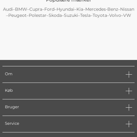
Audi
BMW
Cupra
Ford
Hyundai
Kia
Mercedes-Benz
Nissan
–
–
–
–
–
–
–
Peugeot
Polestar
Skoda
Suzuki
Tesla
Toyota
Volvo
VW
–
–
–
–
–
–
–
–
Om
Køb
Bruger
Service