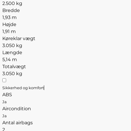
2.500 kg
Bredde
1,93 m
Højde
1,91 m
Køreklar vægt
3.050 kg
Længde
5,14 m
Totalvægt
3.050 kg
Sikkerhed og komfort
ABS
Ja
Aircondition
Ja
Antal airbags
2