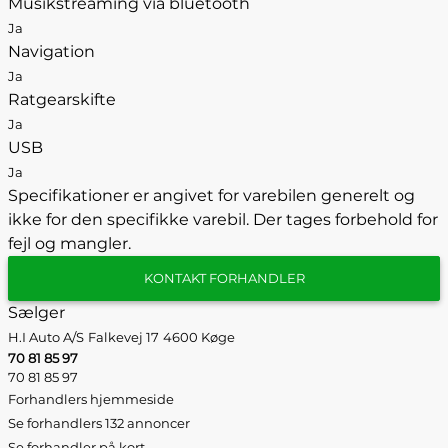
Musikstreaming via bluetooth
Ja
Navigation
Ja
Ratgearskifte
Ja
USB
Ja
Specifikationer er angivet for varebilen generelt og
ikke for den specifikke varebil. Der tages forbehold for
fejl og mangler.
KONTAKT FORHANDLER
Sælger
H.I Auto A/S
Falkevej 17
4600 Køge
70 81 85 97
70 81 85 97
Forhandlers hjemmeside
Se forhandlers 132 annoncer
Se forhandler på kort