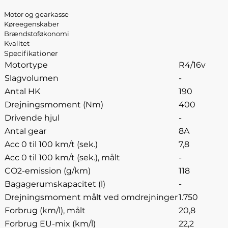
Motor og gearkasse
Køreegenskaber
Brændstoføkonomi
Kvalitet
Specifikationer
Motortype
R4/16v
Slagvolumen
-
Antal HK
190
Drejningsmoment (Nm)
400
Drivende hjul
-
Antal gear
8A
Acc 0 til 100 km/t (sek.)
7,8
Acc 0 til 100 km/t (sek.), målt
-
CO2-emission (g/km)
118
Bagagerumskapacitet (l)
-
Drejningsmoment målt ved omdrejninger
1.750
Forbrug (km/l), målt
20,8
Forbrug EU-mix (km/l)
22,2