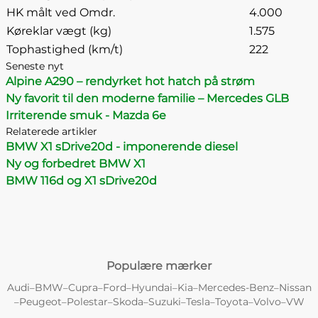
HK målt ved Omdr.
4.000
Køreklar vægt (kg)
1.575
Tophastighed (km/t)
222
Seneste nyt
Alpine A290 – rendyrket hot hatch på strøm
Ny favorit til den moderne familie – Mercedes GLB
Irriterende smuk - Mazda 6e
Relaterede artikler
BMW X1 sDrive20d - imponerende diesel
Ny og forbedret BMW X1
BMW 116d og X1 sDrive20d
Populære mærker
Audi
BMW
Cupra
Ford
Hyundai
Kia
Mercedes-Benz
Nissan
–
–
–
–
–
–
–
Peugeot
Polestar
Skoda
Suzuki
Tesla
Toyota
Volvo
VW
–
–
–
–
–
–
–
–