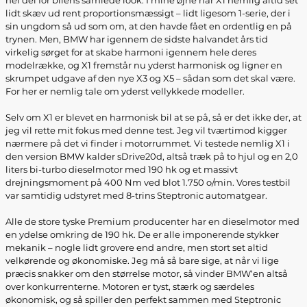
hel del for bilens samlede look. I mine øjne har X1 nemlig altid set
lidt skæv ud rent proportionsmæssigt – lidt ligesom 1-serie, der i
sin ungdom så ud som om, at den havde fået en ordentlig en på
trynen. Men, BMW har igennem de sidste halvandet års tid
virkelig sørget for at skabe harmoni igennem hele deres
modelrække, og X1 fremstår nu yderst harmonisk og ligner en
skrumpet udgave af den nye X3 og X5 – sådan som det skal være.
For her er nemlig tale om yderst vellykkede modeller.
Selv om X1 er blevet en harmonisk bil at se på, så er det ikke der, at
jeg vil rette mit fokus med denne test. Jeg vil tværtimod kigger
nærmere på det vi finder i motorrummet. Vi testede nemlig X1 i
den version BMW kalder sDrive20d, altså træk på to hjul og en 2,0
liters bi-turbo dieselmotor med 190 hk og et massivt
drejningsmoment på 400 Nm ved blot 1.750 o/min. Vores testbil
var samtidig udstyret med 8-trins Steptronic automatgear.
Alle de store tyske Premium producenter har en dieselmotor med
en ydelse omkring de 190 hk. De er alle imponerende stykker
mekanik – nogle lidt grovere end andre, men stort set altid
velkørende og økonomiske. Jeg må så bare sige, at når vi lige
præcis snakker om den størrelse motor, så vinder BMW‘en altså
over konkurrenterne. Motoren er tyst, stærk og særdeles
økonomisk, og så spiller den perfekt sammen med Steptronic