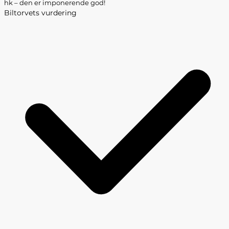
hk – den er imponerende god!
Biltorvets vurdering