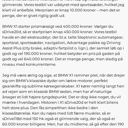
glimrende. Vores testbil var udstyret med sportssæder, hvilket jeg
klart vil anbefale. Merprisen er knap 10.000 kroner – men det er
penge, der er givet rigtig godt ud.
BMW X1 starter prismæssigt ved 400.000 kroner. Vælger du
sDrive20d, så er startprisen knap 450.000 kroner. Vores testbil
havde en del ekstraudstyr, der bl.a. talte Steptronic automatgear,
sportsrat, sportssæder, navigation, Advantage pakke og Driving
Assist Plus (city brake, adaptiv fartpilot o. lign.), der samlet løb op i
godt og vel 190.000 kroner, hvilket betyder en pris på gaden på
godt og vel 640.000 kroner. Det er mange penge, men stadig på
niveau med konkurrenterne.
Jeg må være ærlig og sige, at BMW X1 rammer plet, når det drejer
sig om BMW’s klassiske dyder om lækre motorer, perfekt
gearskifte og sublime køreegenskaber. X1 kører nemlig langt hen
ad vejen som en klassisk BMW sedan, men har af naturlige
årsager et lidt højere tyngdepunkt. Det er dog ikke noget, du vil
mærke i hverdagen. Motoren i X1 sDrive20d er helt klart bilens
helt store plus. Den fås simpelthen ikke bedre i den
klasse/størrelse. Kan du nøjes med lidt færre muskler, så er
sDrive118d med 150 hk også et glimrende valg, der så også er
60.000 kroner billigere. Men, har du midlerne, så gå efter den 190