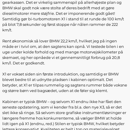
gearkassen. Det er virkelig sammenspil på allerhøjeste plan og
BMW skal godt nok være stolte af deres bedrift med at gøre
dieselmotorer mere støjfrie. Det er imponerende godt gået!
Samtidig gør bi-turbomotoren X1 i stand til at runde de 100 km/t
på blot 7,8 sekunder og først stoppe når nålen rammer de 222
km/t.
Rent økonomisk så lover BMW 22,2 km/l, hvilket jeg på ingen
måde er i tvivl om, at den sagtens kan opnå. Vi testede bilen i en
uge under kolde forhold og med mange motorvejskilometer på
skemaet, og her opnåede vi et gennemsnitligt forbrug på 20,8
km/l. Det er godkendt.
X1 er vokset siden sin første introduktion, og samtidig er BMW
blevet bedre til at udnytte pladsen i kabinen optimalt. Det
betyder, at X1 er tilpas rummelig og sagtens rummer både voksne
og større børn ved bagsædet, uden at de føler sig klemt.
Kabinen er typisk BMW – og selvom X1 endnu ikke har fået den
seneste opdatering, som vi kender fra bl.a. den nye X3, så er det
slet ikke så ringe. Så selvom store grafiske instrumentløsninger er
længere fremme hos konkurrenterne, så vælger BMW at holde
lidt igen på X1 (endnu, red.) Stilen er typisk BMW, hvilket betyder
lettere konservativt. Kvaliteten er helt i top og materialevalget