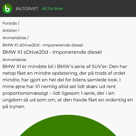
BILTORVET
45.114 biler
Forside
/
Artikler
/
Anmeldelse
/
BMW X1 sDrive20d - imponerende diesel
BMW X1 sDrive20d - imponerende diesel
Anmeldelse
BMW X1 er mindste bil i BMW’s serie af SUV’er. Den har
netop fået en mindre opdatering, der på trods af ordet
mindre, har gjort en hel del for bilens samlede look. I
mine øjne har X1 nemlig altid set lidt skæv ud rent
proportionsmæssigt – lidt ligesom 1-serie, der i sin
ungdom så ud som om, at den havde fået en ordentlig en
på trynen.