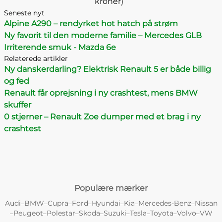
kroner)
Seneste nyt
Alpine A290 – rendyrket hot hatch på strøm
Ny favorit til den moderne familie – Mercedes GLB
Irriterende smuk - Mazda 6e
Relaterede artikler
Ny danskerdarling? Elektrisk Renault 5 er både billig
og fed
Renault får oprejsning i ny crashtest, mens BMW
skuffer
0 stjerner – Renault Zoe dumper med et brag i ny
crashtest
Populære mærker
Audi
BMW
Cupra
Ford
Hyundai
Kia
Mercedes-Benz
Nissan
–
–
–
–
–
–
–
Peugeot
Polestar
Skoda
Suzuki
Tesla
Toyota
Volvo
VW
–
–
–
–
–
–
–
–