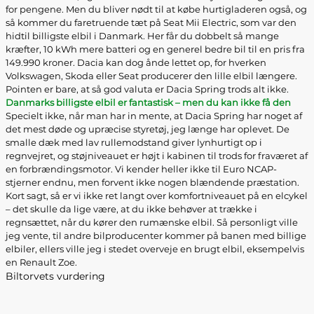
for pengene. Men du bliver nødt til at købe hurtigladeren også, og
så kommer du faretruende tæt på Seat Mii Electric, som var den
hidtil billigste elbil i Danmark. Her får du dobbelt så mange
kræfter, 10 kWh mere batteri og en generel bedre bil til en pris fra
149.990 kroner. Dacia kan dog ånde lettet op, for hverken
Volkswagen, Skoda eller Seat producerer den lille elbil længere.
Pointen er bare, at så god valuta er Dacia Spring trods alt ikke.
Danmarks billigste elbil er fantastisk – men du kan ikke få den
Specielt ikke, når man har in mente, at Dacia Spring har noget af
det mest døde og upræcise styretøj, jeg længe har oplevet. De
smalle dæk med lav rullemodstand giver lynhurtigt op i
regnvejret, og støjniveauet er højt i kabinen til trods for fraværet af
en forbrændingsmotor. Vi kender heller ikke til Euro NCAP-
stjerner endnu, men forvent ikke nogen blændende præstation.
Kort sagt, så er vi ikke ret langt over komfortniveauet på en elcykel
– det skulle da lige være, at du ikke behøver at trække i
regnsættet, når du kører den rumænske elbil. Så personligt ville
jeg vente, til andre bilproducenter kommer på banen med billige
elbiler, ellers ville jeg i stedet overveje en brugt elbil, eksempelvis
en Renault Zoe.
Biltorvets vurdering