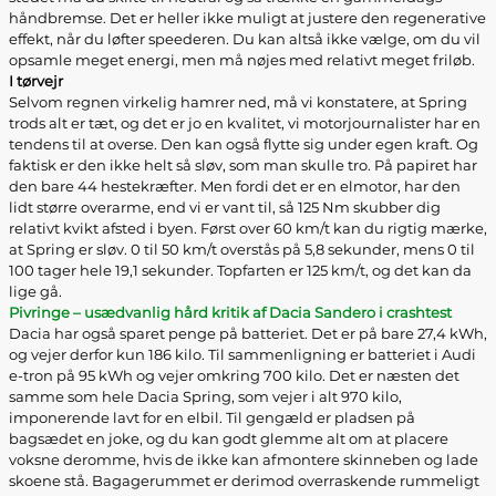
håndbremse. Det er heller ikke muligt at justere den regenerative
effekt, når du løfter speederen. Du kan altså ikke vælge, om du vil
opsamle meget energi, men må nøjes med relativt meget friløb.
I tørvejr
Selvom regnen virkelig hamrer ned, må vi konstatere, at Spring
trods alt er tæt, og det er jo en kvalitet, vi motorjournalister har en
tendens til at overse. Den kan også flytte sig under egen kraft. Og
faktisk er den ikke helt så sløv, som man skulle tro. På papiret har
den bare 44 hestekræfter. Men fordi det er en elmotor, har den
lidt større overarme, end vi er vant til, så 125 Nm skubber dig
relativt kvikt afsted i byen. Først over 60 km/t kan du rigtig mærke,
at Spring er sløv. 0 til 50 km/t overstås på 5,8 sekunder, mens 0 til
100 tager hele 19,1 sekunder. Topfarten er 125 km/t, og det kan da
lige gå.
Pivringe – usædvanlig hård kritik af Dacia Sandero i crashtest
Dacia har også sparet penge på batteriet. Det er på bare 27,4 kWh,
og vejer derfor kun 186 kilo. Til sammenligning er batteriet i Audi
e-tron på 95 kWh og vejer omkring 700 kilo. Det er næsten det
samme som hele Dacia Spring, som vejer i alt 970 kilo,
imponerende lavt for en elbil. Til gengæld er pladsen på
bagsædet en joke, og du kan godt glemme alt om at placere
voksne deromme, hvis de ikke kan afmontere skinneben og lade
skoene stå. Bagagerummet er derimod overraskende rummeligt