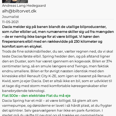
Andreas Lang Hedegaard
alh@biltorvet.dk
Journalist
11-05-2021
Dacia melder sig på banen blandt de utallige bilproducenter,
som ruller elbiler ud, men rumænerne skiller sig ud fra mængden
– de er nemlig ikke bange for at være billigst. Vi kører den
firepersoners elbil med en rækkevidde på 230 kilometer og
komfort som en elcykel.
Trods de fine solskinsbilleder, du ser, vælter regnen ned, da vi skal
teste Dacias første elbil. Spring hedder den, og på afstand ligner
den en Duster, som har været igennem en kogevask. Bilen er 374
centimeter lang, så en smule længere end Twingo, men faktisk
endnu smallere. Bilen er for øvrigt næsten identisk med den
kinesiske elbil Renault City K-ZE, som igen er baseret på Renault
Kwid, som jo ejer Dacia. Det er altså ikke en bil, som er udviklet til
at tage dig med storm med komfortable køreegenskaber eller
banebrydende teknologi.
Fiat 500e – den elektriske Fiat du må eje
Dacia Spring har et mål – at være billigst. Så glem alt om
varmepumpe, og dørsiderne er lavet i så hårdt plast, at du frygter
det splintrer. Selv gearvælgeren har ikke en park-funktion. I
stedet må du skifte til neutral og så trække en gammeldags