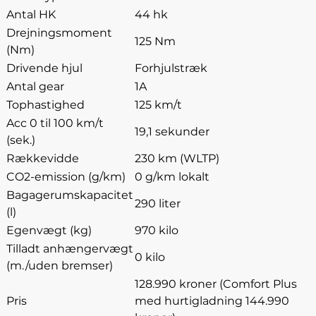
Antal HK
44 hk
Drejningsmoment
125 Nm
(Nm)
Drivende hjul
Forhjulstræk
Antal gear
1A
Tophastighed
125 km/t
Acc 0 til 100 km/t
19,1 sekunder
(sek.)
Rækkevidde
230 km (WLTP)
CO2-emission (g/km)
0 g/km lokalt
Bagagerumskapacitet
290 liter
(l)
Egenvægt (kg)
970 kilo
Tilladt anhængervægt
0 kilo
(m./uden bremser)
128.990 kroner (Comfort Plus
Pris
med hurtigladning 144.990