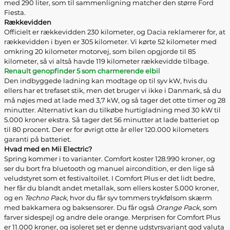
med 290 liter, som til sammenligning matcher den større Ford
Fiesta.
Rækkevidden
Officielt er rækkevidden 230 kilometer, og Dacia reklamerer for, at
rækkevidden i byen er 305 kilometer. Vi kørte 52 kilometer med
omkring 20 kilometer motorvej, som bilen opgjorde til 85
kilometer, så vi altså havde 119 kilometer rækkevidde tilbage.
Renault genopfinder 5 som charmerende elbil
Den indbyggede ladning kan modtage op til syv kW, hvis du
ellers har et trefaset stik, men det bruger vi ikke i Danmark, så du
må nøjes med at lade med 3,7 kW, og så tager det otte timer og 28
minutter. Alternativt kan du tilkøbe hurtigladning med 30 kW til
5.000 kroner ekstra. Så tager det 56 minutter at lade batteriet op
til 80 procent. Der er for øvrigt otte år eller 120.000 kilometers
garanti på batteriet.
Hvad med en Mii Electric?
Spring kommer i to varianter. Comfort koster 128.990 kroner, og
ser du bort fra bluetooth og manuel aircondition, er den lige så
veludstyret som et festivaltoilet. I Comfort Plus er det lidt bedre,
her får du blandt andet metallak, som ellers koster 5.000 kroner,
og en
Techno Pack
, hvor du får syv tommers trykfølsom skærm
med bakkamera og baksensorer. Du får også
Orange Pack
, som
farver sidespejl og andre dele orange. Merprisen for Comfort Plus
er 11.000 kroner, og isoleret set er denne udstyrsvariant god valuta