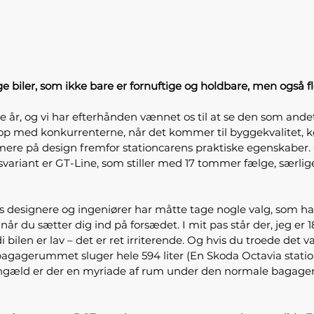
 biler, som ikke bare er fornuftige og holdbare, men også f
ge år, og vi har efterhånden vænnet os til at se den som ande
 op med konkurrenterne, når det kommer til byggekvalitet,
mere på design fremfor stationcarens praktiske egenskaber. 
variant er GT-Line, som stiller med 17 tommer fælge, særlige 
 designere og ingeniører har måtte tage nogle valg, som har
år du sætter dig ind på forsædet. I mit pas står der, jeg er 
i bilen er lav – det er ret irriterende. Og hvis du troede det
at bagagerummet sluger hele 594 liter (En Skoda Octavia station
il gengæld er der en myriade af rum under den normale bagag