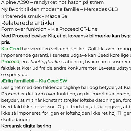
Alpine A290 – rendyrket hot hatch på strøm
Ny favorit til den moderne familie – Mercedes GLB
Irriterende smuk - Mazda 6e
Relaterede artikler
Form over funktion – Kia Proceed GT-Line
Med Proceed beviser Kia, at et koreansk bilmærke kan bygge
pris.
Kia Ceed
har været en velkendt spiller i Golf-klassen i man
imponerende garanti. I seneste udgave kan Ceed køre lige
Proceed
, en
shootingbrake
-stationcar, hvor man fokuserer 
faktisk stikker ud fra de andre konkurrenter. Laveste udstyrs
se sporty ud.
Ærlig familiebil – Kia Ceed SW
Designet med den faldende taglinje har dog betyder, at Kias
Proceed er det form over funktion, og det mærkes allerede, n
betyder, at mit hår konstant strejfer loftsbeklædningen, ford
hvert fald ikke for voksne. Og til trods for, at Kia opgiver, 
ikke så imponeret, for igen er loftshøjden ikke ret høj. T
skuffedarium.
Koreansk digitalisering