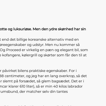
lotte og luksuriøse. Men den ydre skønhed har sin
t end det billige koreanske alternativ med en
 køreegenskaber og udstyr. Men nu kommer så
Og Proceed er virkelig en pæn og elegant bil, som
kofangere, kølergrill og skørter som får den til at
 påvirket bilens praktiske egenskaber. For i
188 centimeter, og jeg har en lang overkrop, så det
 var slemt på forsædet, så glem bagsædet. Det er i
car klarer 610 liter), så er min 40 kilos labrador
erumsbund, der matcher selv din tantes