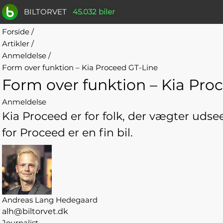
BILTORVET
45.032 biler
Forside
/
Artikler
/
Anmeldelse
/
Form over funktion – Kia Proceed GT-Line
Form over funktion – Kia Pro
Anmeldelse
Kia Proceed er for folk, der vægter uds
for Proceed er en fin bil.
Andreas Lang Hedegaard
alh@biltorvet.dk
Journalist