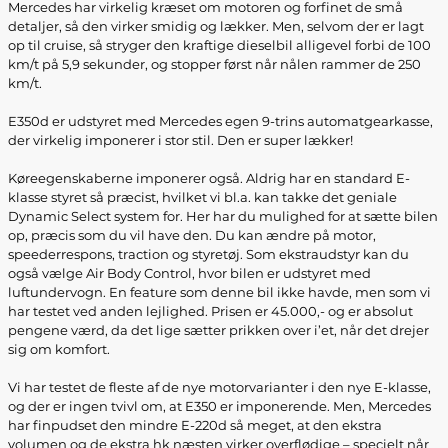
Mercedes har virkelig kræset om motoren og forfinet de små
detaljer, så den virker smidig og lækker. Men, selvom der er lagt
op til cruise, så stryger den kraftige dieselbil alligevel forbi de 100
km/t på 5,9 sekunder, og stopper først når nålen rammer de 250
km/t.
E350d er udstyret med Mercedes egen 9-trins automatgearkasse,
der virkelig imponerer i stor stil. Den er super lækker!
Køreegenskaberne imponerer også. Aldrig har en standard E-
klasse styret så præcist, hvilket vi bl.a. kan takke det geniale
Dynamic Select system for. Her har du mulighed for at sætte bilen
op, præcis som du vil have den. Du kan ændre på motor,
speederrespons, traction og styretøj. Som ekstraudstyr kan du
også vælge Air Body Control, hvor bilen er udstyret med
luftundervogn. En feature som denne bil ikke havde, men som vi
har testet ved anden lejlighed. Prisen er 45.000,- og er absolut
pengene værd, da det lige sætter prikken over i’et, når det drejer
sig om komfort.
Vi har testet de fleste af de nye motorvarianter i den nye E-klasse,
og der er ingen tvivl om, at E350 er imponerende. Men, Mercedes
har finpudset den mindre E-220d så meget, at den ekstra
volumen og de ekstra hk næsten virker overflødige – specielt når