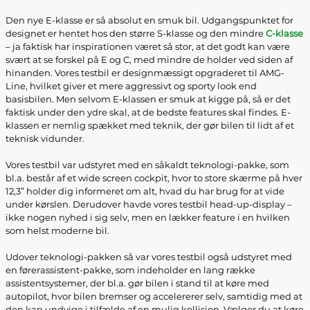
Den nye E-klasse er så absolut en smuk bil. Udgangspunktet for
designet er hentet hos den større S-klasse og den mindre
C-klasse
– ja faktisk har inspirationen været så stor, at det godt kan være
svært at se forskel på E og C, med mindre de holder ved siden af
hinanden. Vores testbil er designmæssigt opgraderet til AMG-
Line, hvilket giver et mere aggressivt og sporty look end
basisbilen. Men selvom E-klassen er smuk at kigge på, så er det
faktisk under den ydre skal, at de bedste features skal findes. E-
klassen er nemlig spækket med teknik, der gør bilen til lidt af et
teknisk vidunder.
Vores testbil var udstyret med en såkaldt teknologi-pakke, som
bl.a. består af et wide screen cockpit, hvor to store skærme på hver
12,3” holder dig informeret om alt, hvad du har brug for at vide
under kørslen. Derudover havde vores testbil head-up-display –
ikke nogen nyhed i sig selv, men en lækker feature i en hvilken
som helst moderne bil.
Udover teknologi-pakken så var vores testbil også udstyret med
en førerassistent-pakke, som indeholder en lang række
assistentsystemer, der bl.a. gør bilen i stand til at køre med
autopilot, hvor bilen bremser og accelererer selv, samtidig med at
den kan undvige i tilfælde af en mulig kollision. Vælger du at køre