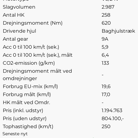
Slagvolumen
2.987
Antal HK
258
Drejningsmoment (Nm)
620
Drivende hjul
Baghjulstræk
Antal gear
9A
Acc 0 til 100 km/t (sek.)
5,9
Acc 0 til 100 km/t (sek.), målt
6,4
CO2-emission (g/km)
133
Drejningsmoment målt ved
-
omdrejninger
Forbrug EU-mix (km/l)
19,6
Forbrug målt (km/l)
17,0
HK målt ved Omdr.
-
Pris (inkl. udstyr)
1.194.763
Pris (uden udstyr)
804.100,-
Tophastighed (km/t)
250
Seneste nyt