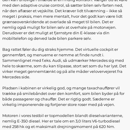
med den adaptive cruise control, så sætter bilen selv farten ned,
når den aflæser et vejskilte. Det kræver lidt tilvænning – ikke så
meget i praksis, men mere mentalt, hvor det godt kan være lidt
grænseoverskridende at overlade så meget til bilen. Det er
nemlig også muligt for bilen selv at overhale på motorvejen.
Derudover er det muligt at fjernstyre din E-klasse via din
mobiltelefon og derved lade bilen parkere selv.
Bag rattet føler du dig straks hjemme. Det virtuelle cockpit er
gennemført, og menuerne er nemme at finde rundt i.
Sammenlignet med f.eks. Audi, så udmærker Mercedes sig med
hele to skærme, som du kan tilpasse, stort set som du har lyst. Det
virker meget gennemtænkt og på alle måder velovervejeret fra
Mercedes side.
Pladsen i kabinen er virkelig god, og mange taxachauffører vil
trække på smilebåndet over den komfort, som bilen byder på for
både passagerer og chauffør. Det er rigtig godt. Sæderne er
virkelig imponerende og fortjener store roser med på vejen.
Motoren i vores testbil er topmodellen blandt dieselvarianterne,
nemlig E-350 diesel. Her er tale om en 3,0 liters V6-turbodiesel
med 258 hk og et maksimalt drejningsmoment på 620 Nm.