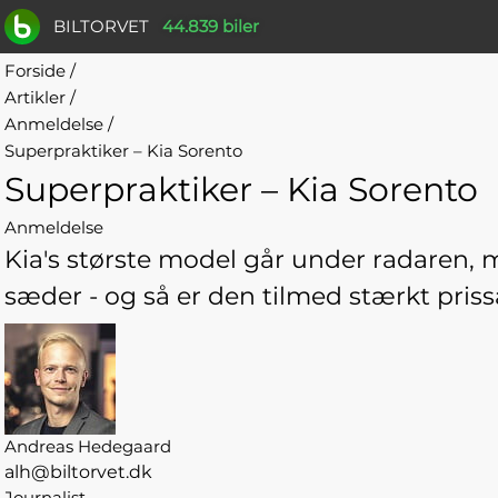
BILTORVET
44.839 biler
Forside
/
Artikler
/
Anmeldelse
/
Superpraktiker – Kia Sorento
Superpraktiker – Kia Sorento
Anmeldelse
Kia's største model går under radaren,
sæder - og så er den tilmed stærkt priss
Andreas Hedegaard
alh@biltorvet.dk
Journalist