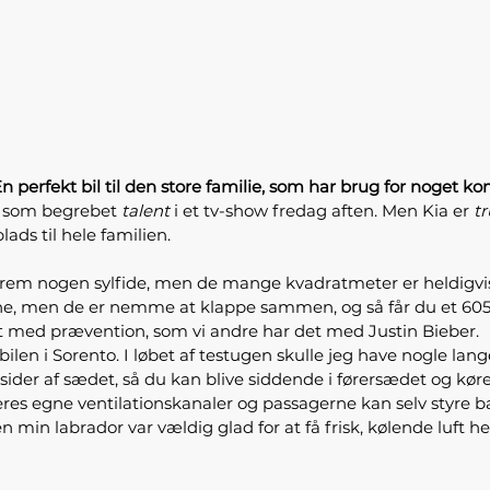
erfekt bil til den store familie, som har brug for noget komf
dt som begrebet
talent
i et tv-show fredag aften. Men Kia er
t
lads til hele familien.
rem nogen sylfide, men de mange kvadratmeter er heldigvi
ne, men de er nemme at klappe sammen, og så får du et 605 
t med prævention, som vi andre har det med Justin Bieber.
bilen i Sorento. I løbet af testugen skulle jeg have nogle lang
der af sædet, så du kan blive siddende i førersædet og køre d
es egne ventilationskanaler og passagerne kan selv styre b
 min labrador var vældig glad for at få frisk, kølende luft 