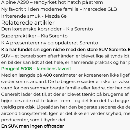
Alpine A290 – rendyrket hot hatch på strøm
Ny favorit til den moderne familie – Mercedes GLB
Irriterende smuk - Mazda 6e
Relaterede artikler
Den koreanske korsridder – Kia Sorento
Superpraktiker – Kia Sorento
KIA præsenterer ny og opdateret Sorento
Kia har fundet sin egen niche med den store SUV Sorento. En p
SUV – et begreb som efterhånden er blevet lige så tyndsli
en bil der kan lidt af det hele, er hamrende praktisk og har p
Peugeot 5008 – familiens favorit
Med en længde på 480 centimeter er koreaneren ikke ligef
sæder som standard. De to bagerste sæder er ikke for voks
værd for den sammenbragte familie eller fædre, der har de
Generelt lader det til, at der er blevet tænkt på brugerne af 
højre forsæde måtte køres frem – og det kan det fra begge si
vældig praktisk. Ligesådan har den bagerste sæderække der
airconditionsystemet. Igen er det ikke en verdensnyhed, men
producenter, som tilbyder det.
En SUV, men ingen offroader