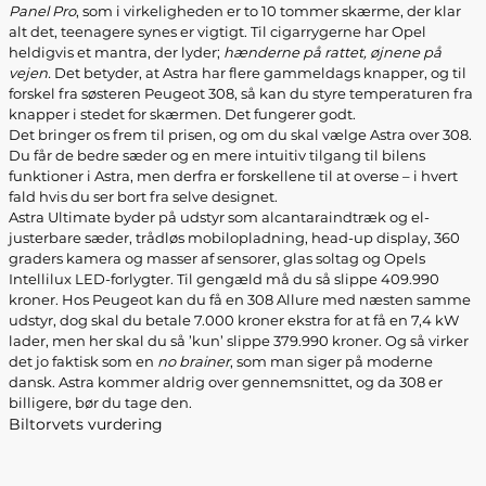
Panel Pro
, som i virkeligheden er to 10 tommer skærme, der klar
alt det, teenagere synes er vigtigt. Til cigarrygerne har Opel
heldigvis et mantra, der lyder;
hænderne på rattet, øjnene på
vejen.
Det betyder, at Astra har flere gammeldags knapper, og til
forskel fra søsteren Peugeot 308, så kan du styre temperaturen fra
knapper i stedet for skærmen. Det fungerer godt.
Det bringer os frem til prisen, og om du skal vælge Astra over 308.
Du får de bedre sæder og en mere intuitiv tilgang til bilens
funktioner i Astra, men derfra er forskellene til at overse – i hvert
fald hvis du ser bort fra selve designet.
Astra Ultimate byder på udstyr som alcantaraindtræk og el-
justerbare sæder, trådløs mobilopladning, head-up display, 360
graders kamera og masser af sensorer, glas soltag og Opels
Intellilux LED-forlygter. Til gengæld må du så slippe 409.990
kroner. Hos Peugeot kan du få en 308 Allure med næsten samme
udstyr, dog skal du betale 7.000 kroner ekstra for at få en 7,4 kW
lader, men her skal du så ’kun’ slippe 379.990 kroner. Og så virker
det jo faktisk som en
no brainer
, som man siger på moderne
dansk. Astra kommer aldrig over gennemsnittet, og da 308 er
billigere, bør du tage den.
Biltorvets vurdering