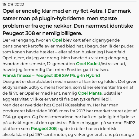
15-09-2022
Opel er endelig klar med en ny flot Astra. I Danmark
satser man på plugin-hybriderne, men største
problem er fra egne rækker. Den nærmest identiske
Peugeot 308 er nemlig billigere.
Der var engang, hvor en
Opel
blev kørt af en cigarrygende
pensioneret kartoffelavler med blød hat. I bagruden lå der puder,
som konen havde hæklet – eller sådan husker jeg i hvert fald
Opel-ejere, da jeg var dreng. Men havde du vist mig dengang,
hvordan den seneste, 12. generation
Opel Kadett
/Astra ser ud,
havde jeg formentlig fået mine Frosties galt i halsen.
Fransk finesse – Peugeot 308 SW Plug-In Hybrid
Designet er skarptslebet med masser af kanter og folder. Det giver
et dynamisk udtryk, mens fronten, som låner elementer fra en af
de få 70’er Opel’er med kant, nemlig
Opel Manta
, udstråler
aggressivitet, vi ikke er vant til fra den tyske familiebil.
Men det er nye tider hos Opel i Rüsselsheim. Her har man
produceret biler siden 1898, men fra 2017 har mærket været ejet af
PSA-gruppen. Og franskmændene har haft en tydelig indflydelse
på udviklingen af den nye Astra. Bilen er bygget på samme EMP2-
platform som
Peugeot 308
, og de to biler har en identisk
akselafstand på 267 centimeter, og virker generelt ens på mange