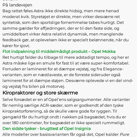
På landevejen
Bag rattet føles Astra ikke direkte hidsig, men mere henad
moderat kvik. Styretøjet er direkte, men virker desværre ret
syntetisk, som den sportslige fornemmelse tabes hurtigt. Det
samme gælder for affjedringen, der er til den faste side, og
umiddelbart virker Astra relativt dynamisk, men manglende
feedback gør, at oplevelsen ikke er specielt belønnende, når du
kører for sjovt.
Flot indpakning til middelmådigt produkt – Opel Mokka
Ret hurtigt falder du tilbage til mere adstadigt tempo, og her er
Astra måske lige en smule for fast til at være super-komfortabel.
Forruden er lamineret for at dæmpe vejstøj, og fra Elegance-
varianten, som er næstlaveste, er de forreste sideruder også
lamineret for at dæmpe støjen. Desværre oplevede vi en del vind-
og vejstøj fra bilen på motorvej.
Kiropraktorer og store skærme
Selve forsædet er en af Opel’ens salgsargumenter. Alle varianter
får nemlig særlige AGR-sæder, som er godkendt af den tyske
kiropraktorforening, så de skulle være gode for ryggen. Til
gengæld får du hurtigt ondt i nakken på bagsædet, hvis du er
over 180 centimeter, for bagsædet er ikke specielt rummeligt.
Den sidste tysker - brugttest af Opel Insignia
Alle modeller over basisvarianten får også det, Opel kalder
Pure