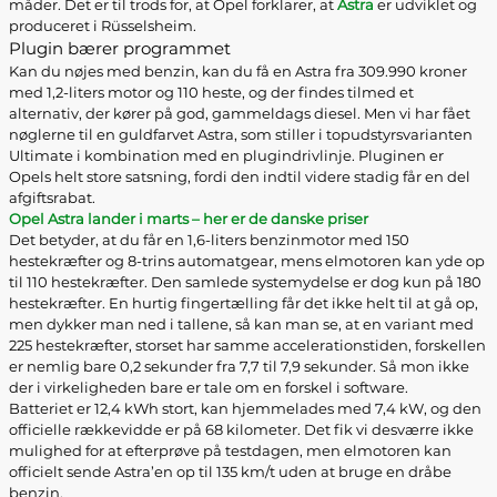
måder. Det er til trods for, at Opel forklarer, at
Astra
er udviklet og
produceret i Rüsselsheim.
Plugin bærer programmet
Kan du nøjes med benzin, kan du få en Astra fra 309.990 kroner
med 1,2-liters motor og 110 heste, og der findes tilmed et
alternativ, der kører på god, gammeldags diesel. Men vi har fået
nøglerne til en guldfarvet Astra, som stiller i topudstyrsvarianten
Ultimate i kombination med en plugindrivlinje. Pluginen er
Opels helt store satsning, fordi den indtil videre stadig får en del
afgiftsrabat.
Opel Astra lander i marts – her er de danske priser
Det betyder, at du får en 1,6-liters benzinmotor med 150
hestekræfter og 8-trins automatgear, mens elmotoren kan yde op
til 110 hestekræfter. Den samlede systemydelse er dog kun på 180
hestekræfter. En hurtig fingertælling får det ikke helt til at gå op,
men dykker man ned i tallene, så kan man se, at en variant med
225 hestekræfter, storset har samme accelerationstiden, forskellen
er nemlig bare 0,2 sekunder fra 7,7 til 7,9 sekunder. Så mon ikke
der i virkeligheden bare er tale om en forskel i software.
Batteriet er 12,4 kWh stort, kan hjemmelades med 7,4 kW, og den
officielle rækkevidde er på 68 kilometer. Det fik vi desværre ikke
mulighed for at efterprøve på testdagen, men elmotoren kan
officielt sende Astra’en op til 135 km/t uden at bruge en dråbe
benzin.