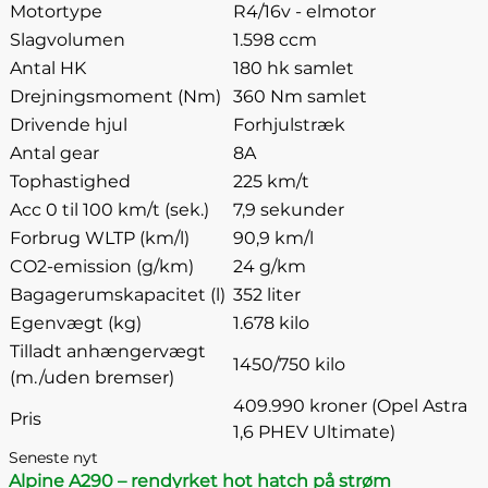
Motortype
R4/16v - elmotor
Slagvolumen
1.598 ccm
Antal HK
180 hk samlet
Drejningsmoment (Nm)
360 Nm samlet
Drivende hjul
Forhjulstræk
Antal gear
8A
Tophastighed
225 km/t
Acc 0 til 100 km/t (sek.)
7,9 sekunder
Forbrug WLTP (km/l)
90,9 km/l
CO2-emission (g/km)
24 g/km
Bagagerumskapacitet (l)
352 liter
Egenvægt (kg)
1.678 kilo
Tilladt anhængervægt
1450/750 kilo
(m./uden bremser)
409.990 kroner (Opel Astra
Pris
1,6 PHEV Ultimate)
Seneste nyt
Alpine A290 – rendyrket hot hatch på strøm