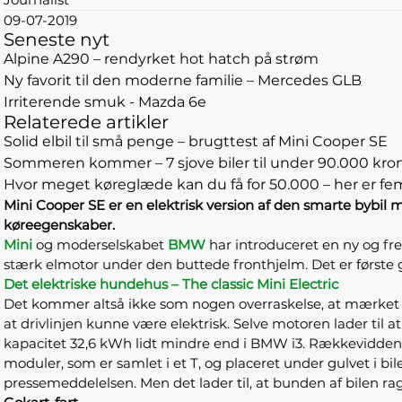
09-07-2019
Seneste nyt
Alpine A290 – rendyrket hot hatch på strøm
Ny favorit til den moderne familie – Mercedes GLB
Irriterende smuk - Mazda 6e
Relaterede artikler
Solid elbil til små penge – brugttest af Mini Cooper SE
Sommeren kommer – 7 sjove biler til under 90.000 kro
Hvor meget køreglæde kan du få for 50.000 – her er f
Mini Cooper SE er en elektrisk version af den smarte bybi
køreegenskaber.
Mini
og moderselskabet
BMW
har introduceret en ny og fre
stærk elmotor under den buttede fronthjelm. Det er første 
Det elektriske hundehus – The classic Mini Electric
Det kommer altså ikke som nogen overraskelse, at mærket 
at drivlinjen kunne være elektrisk. Selve motoren lader til 
kapacitet 32,6 kWh lidt mindre end i BMW i3. Rækkevidden e
moduler, som er samlet i et T, og placeret under gulvet i bilen
pressemeddelelsen. Men det lader til, at bunden af bilen ra