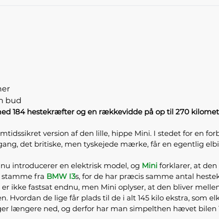
ner
em bud
l med 184 hestekræfter og en rækkevidde på op til 270 kilom
mtidssikret version af den lille, hippe Mini. I stedet for en
gang, det britiske, men tyskejede mærke, får en egentlig el
nu introducerer en elektrisk model, og
Mini
forklarer, at de
at stamme fra
BMW I3
s, for de har præcis samme antal heste
r ikke fastsat endnu, men Mini oplyser, at den bliver mellem
. Hvordan de lige får plads til de i alt 145 kilo ekstra, som el
ger længere ned, og derfor har man simpelthen hævet bilen 1,