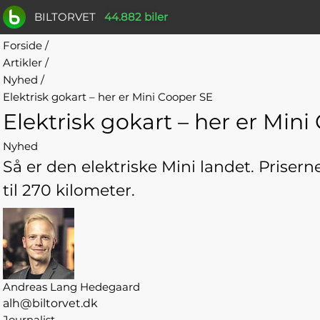
BILTORVET
44.882 biler
Forside
/
Artikler
/
Nyhed
/
Elektrisk gokart – her er Mini Cooper SE
Elektrisk gokart – her er Mini
Nyhed
Så er den elektriske Mini landet. Prise
til 270 kilometer.
Andreas Lang Hedegaard
alh@biltorvet.dk
Journalist