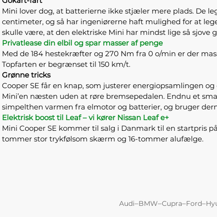
Gokart-fart
Mini lover dog, at batterierne ikke stjæler mere plads. De
centimeter, og så har ingeniørerne haft mulighed for at leg
skulle være, at den elektriske Mini har mindst lige så sjo
Privatlease din elbil og spar masser af penge
Med de 184 hestekræfter og 270 Nm fra 0 o/min er der mass
Topfarten er begrænset til 150 km/t.
Grønne tricks
Cooper SE får en knap, som justerer energiopsamlingen og 
Mini’en næsten uden at røre bremsepedalen. Endnu et sma
simpelthen varmen fra elmotor og batterier, og bruger derm
Elektrisk boost til Leaf – vi kører Nissan Leaf e+
Mini Cooper SE kommer til salg i Danmark til en startpris 
tommer stor trykfølsom skærm og 16-tommer alufælge.
–
–
–
–
Audi
BMW
Cupra
Ford
Hy