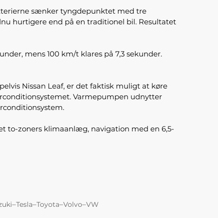
batterierne sænker tyngdepunktet med tre
u hurtigere end på en traditionel bil. Resultatet
under, mens 100 km/t klares på 7,3 sekunder.
is Nissan Leaf, er det faktisk muligt at køre
airconditionsystemet. Varmepumpen udnytter
irconditionsystem.
 et to-zoners klimaanlæg, navigation med en 6,5-
–
–
–
–
zuki
Tesla
Toyota
Volvo
VW