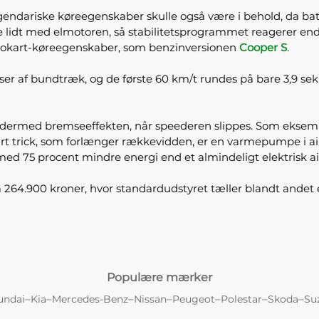
 legendariske køreegenskaber skulle også være i behold, da 
e lidt med elmotoren, så stabilitetsprogrammet reagerer endn
ve gokart-køreegenskaber, som benzinversionen
Cooper S
.
er af bundtræk, og de første 60 km/t rundes på bare 3,9 sek
dermed bremseeffekten, når speederen slippes. Som eksempelv
rt trick, som forlænger rækkevidden, er en varmepumpe i 
ed 75 procent mindre energi end et almindeligt elektrisk a
på 264.900 kroner, hvor standardudstyret tæller blandt andet
Populære mærker
–
–
–
–
–
–
–
undai
Kia
Mercedes-Benz
Nissan
Peugeot
Polestar
Skoda
Su