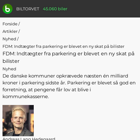
BILTORVET
45.060 biler
Forside
/
Artikler
/
Nyhed
/
FDM: Indtægter fra parkering er blevet en ny skat på bilister
FDM: Indtægter fra parkering er blevet en ny skat på
bilister
Nyhed
De danske kommuner opkrævede næsten én milliard
kroner i parkering sidste år. Parkering er blevet så god en
forretning, at pengene får lov at blive i
kommunekasserne.
Andreas Lang Hedegaard