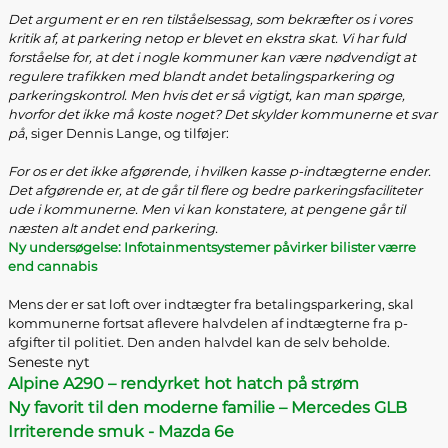
Det argument er en ren tilståelsessag, som bekræfter os i vores
kritik af, at parkering netop er blevet en ekstra skat. Vi har fuld
forståelse for, at det i nogle kommuner kan være nødvendigt at
regulere trafikken med blandt andet betalingsparkering og
parkeringskontrol. Men hvis det er så vigtigt, kan man spørge,
hvorfor det ikke må koste noget? Det skylder kommunerne et svar
på
, siger Dennis Lange, og tilføjer:
For os er det ikke afgørende, i hvilken kasse p-indtægterne ender.
Det afgørende er, at de går til flere og bedre parkeringsfaciliteter
ude i kommunerne. Men vi kan konstatere, at pengene går til
næsten alt andet end parkering.
Ny undersøgelse: Infotainmentsystemer påvirker bilister værre
end cannabis
Mens der er sat loft over indtægter fra betalingsparkering, skal
kommunerne fortsat aflevere halvdelen af indtægterne fra p-
afgifter til politiet. Den anden halvdel kan de selv beholde.
Seneste nyt
Alpine A290 – rendyrket hot hatch på strøm
Ny favorit til den moderne familie – Mercedes GLB
Irriterende smuk - Mazda 6e