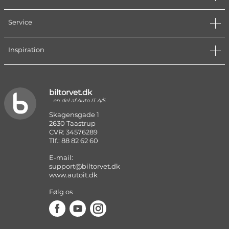
Service
Inspiration
biltorvet.dk
en del af Auto IT A/S
Skagensgade 1
2630 Taastrup
CVR: 34576289
Tlf.: 88 82 62 60
E-mail:
support@biltorvet.dk
www.autoit.dk
Følg os