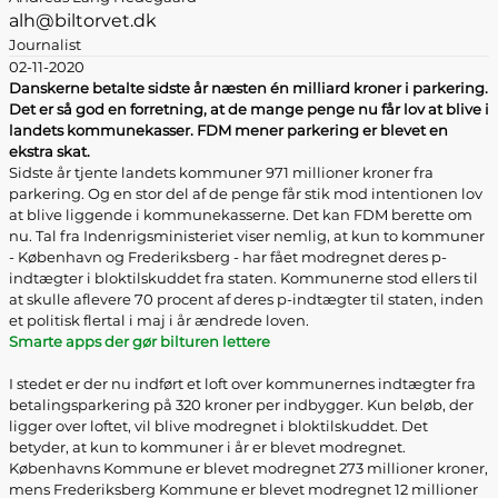
alh@biltorvet.dk
Journalist
02-11-2020
Danskerne betalte sidste år næsten én milliard kroner i parkering.
Det er så god en forretning, at de mange penge nu får lov at blive i
landets kommunekasser. FDM mener parkering er blevet en
ekstra skat.
Sidste år tjente landets kommuner 971 millioner kroner fra
parkering. Og en stor del af de penge får stik mod intentionen lov
at blive liggende i kommunekasserne. Det kan FDM berette om
nu. Tal fra Indenrigsministeriet viser nemlig, at kun to kommuner
- København og Frederiksberg - har fået modregnet deres p-
indtægter i bloktilskuddet fra staten. Kommunerne stod ellers til
at skulle aflevere 70 procent af deres p-indtægter til staten, inden
et politisk flertal i maj i år ændrede loven.
Smarte apps der gør bilturen lettere
I stedet er der nu indført et loft over kommunernes indtægter fra
betalingsparkering på 320 kroner per indbygger. Kun beløb, der
ligger over loftet, vil blive modregnet i bloktilskuddet. Det
betyder, at kun to kommuner i år er blevet modregnet.
Københavns Kommune er blevet modregnet 273 millioner kroner,
mens Frederiksberg Kommune er blevet modregnet 12 millioner