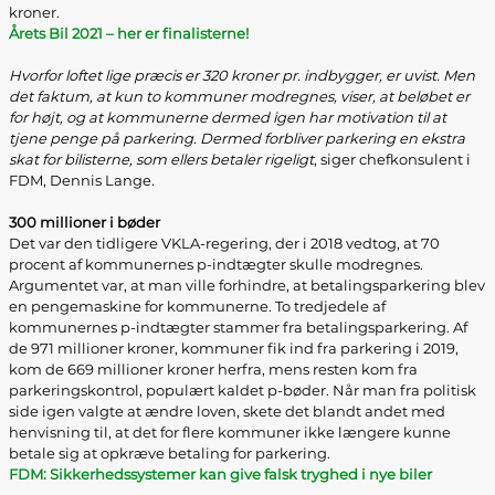
kroner.
Årets Bil 2021 – her er finalisterne!
Hvorfor loftet lige præcis er 320 kroner pr. indbygger, er uvist. Men
det faktum, at kun to kommuner modregnes, viser, at beløbet er
for højt, og at kommunerne dermed igen har motivation til at
tjene penge på parkering. Dermed forbliver parkering en ekstra
skat for bilisterne, som ellers betaler rigeligt
, siger chefkonsulent i
FDM, Dennis Lange.
300 millioner i bøder
Det var den tidligere VKLA-regering, der i 2018 vedtog, at 70
procent af kommunernes p-indtægter skulle modregnes.
Argumentet var, at man ville forhindre, at betalingsparkering blev
en pengemaskine for kommunerne. To tredjedele af
kommunernes p-indtægter stammer fra betalingsparkering. Af
de 971 millioner kroner, kommuner fik ind fra parkering i 2019,
kom de 669 millioner kroner herfra, mens resten kom fra
parkeringskontrol, populært kaldet p-bøder. Når man fra politisk
side igen valgte at ændre loven, skete det blandt andet med
henvisning til, at det for flere kommuner ikke længere kunne
betale sig at opkræve betaling for parkering.
FDM: Sikkerhedssystemer kan give falsk tryghed i nye biler