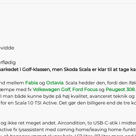
evidde
rflødig
kedet i Golf-klassen, men Skoda Scala er klar til at tage k
 ind mellem
Fabia
og
Octavia
. Scala hedder den, fordi den ifø
l kæmpe med fx
Volkswagen Golf
,
Ford Focus
og
Peugeot 308
.
al man både kunne byde på høj kvalitet, avanceret teknik og 
 for en Scala 1.0 TSI Active. Det gør den billigere end de tre 
er og ikke ret meget andet. Aircondition, to USB-C-stik i m
Active fx lysassistent med coming home/leaving home-funkt