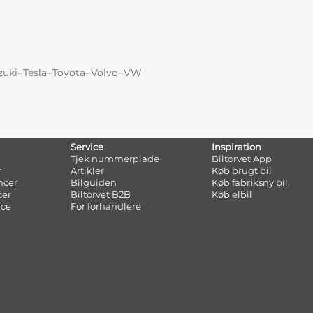
–
–
–
–
zuki
Tesla
Toyota
Volvo
VW
Service
Inspiration
Tjek nummerplade
Biltorvet App
r
Artikler
Køb brugt bil
ncer
Bilguiden
Køb fabriksny bil
cer
Biltorvet B2B
Køb elbil
nce
For forhandlere