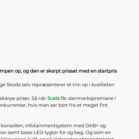
ampen op, og den er skarpt prissat med en startpris
lge Skoda selv repræsenterer et trin op i kvaliteten
skarpe priser. Så når
Scala
får danmarkspremiere i
konkurrenter, hvis man ser bort fra et meget fint
idterkonsollen, infotainmentsystem med DAB+ og
ion samt basis LED-lygter for og bag. Og som en