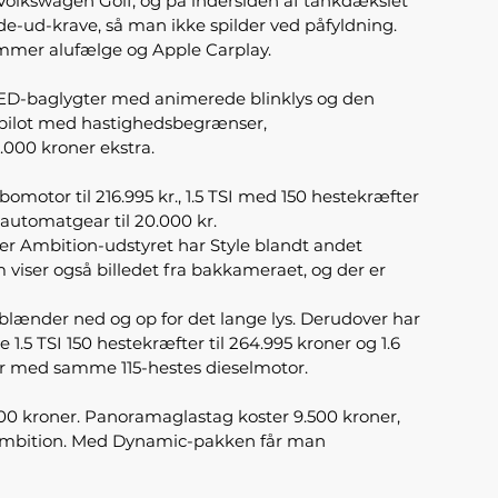
 Volkswagen Golf, og på indersiden af tankdækslet
e-ud-krave, så man ikke spilder ved påfyldning.
 tommer alufælge og Apple Carplay.
LED-baglygter med animerede blinklys og den
artpilot med hastighedsbegrænser,
5.000 kroner ekstra.
omotor til 216.995 kr., 1.5 TSI med 150 hestekræfter
-automatgear til 20.000 kr.
over Ambition-udstyret har Style blandt andet
viser også billedet fra bakkameraet, og der er
k blænder ned og op for det lange lys. Derudover har
1.5 TSI 150 hestekræfter til 264.995 kroner og 1.6
ner med samme 115-hestes dieselmotor.
.600 kroner. Panoramaglastag koster 9.500 kroner,
l Ambition. Med Dynamic-pakken får man