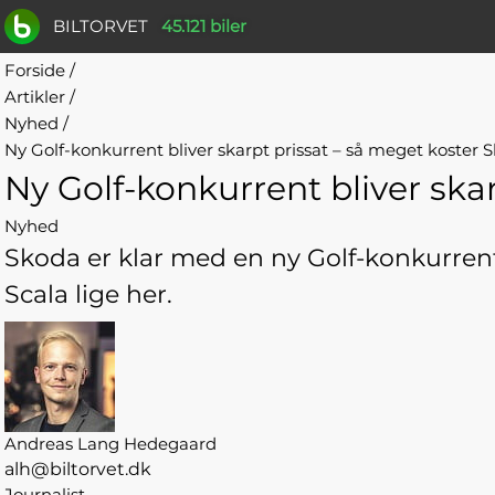
BILTORVET
45.121 biler
Forside
/
Artikler
/
Nyhed
/
Ny Golf-konkurrent bliver skarpt prissat – så meget koster 
Ny Golf-konkurrent bliver ska
Nyhed
Skoda er klar med en ny Golf-konkurrent
Scala lige her.
Andreas Lang Hedegaard
alh@biltorvet.dk
Journalist