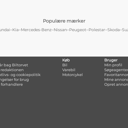
Populære mærker
–
–
–
–
–
–
–
undai
Kia
Mercedes-Benz
Nissan
Peugeot
Polestar
Skoda
Su
Køb
Bruger
tår bag Biltorvet
Bil
Min profil
 redaktionen
Varebil
Søgeagente
atlivs- og cookiepolitik
Motorcykel
Favoritanno
ngelser for brug
Mine annon
 forhandlere
Opret anno