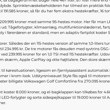
sk, så bagagerummet sluger hele 467 liter, 87 liter mere end
ybde. Sprinklervæskebeholderen har tilmed en praktisk fold
til 191.585 kroner, så får du her fem ekstra hestekræfter, 16
ed 209.995 kroner med samme 95-hestes motor. Her får man 
sig ud. Tågeforlygter, klimaanlæg, multifunktionslæderrat, f
y i førerdøren er standard, men en adaptiv fartpilot koster 
er. Således der en 115-hestes version af samme 1,0-liters turb
r til 234.995 kr. De tre motorer fås desuden med syvtrins DSG
ne ved 239.995 kroner for en 1,0 TSI med 115 hestekræfter. Ud
 skærm, Apple CarPlay og otte højttalere. Den store skærm 
t til køresituationen, ligesom en fjernlysassistent automatis
er i krom-look. Udstyrsniveauet Style fås også til motorerne 
koster billigste Volkswagen Golf Comfortline fra 270.095 kro
tent koster 8.000 kroner, og el-bagklappen kan tilkøbes for 4
ED-forlygter og sorte sidespejlkapper til 19.000 kroner ti
ner.