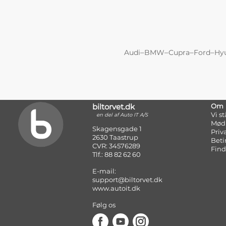
–
–
–
–
Audi
BMW
Cupra
Ford
Hy
biltorvet.dk
Om
Vi s
en del af Auto IT A/S
Mød
Skagensgade 1
Priv
2630 Taastrup
Beti
CVR: 34576289
Find
Tlf.: 88 82 62 60
E-mail:
support@biltorvet.dk
www.autoit.dk
Følg os