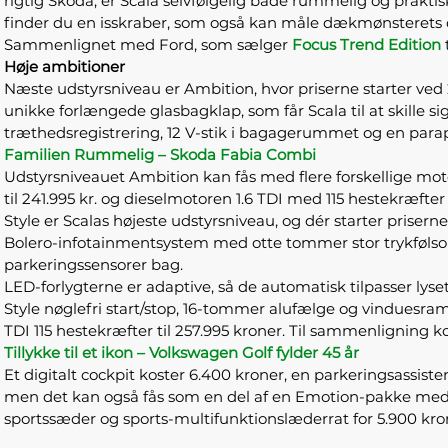
rigtig Skoda, er Scala selvfølgelig både rummelig og prakti
finder du en isskraber, som også kan måle dækmønsterets d
Sammenlignet med Ford, som sælger
Focus Trend Edition
Høje ambitioner
Næste udstyrsniveau er Ambition, hvor priserne starter v
unikke forlængede glasbagklap, som får Scala til at skille 
træthedsregistrering, 12 V-stik i bagagerummet og en parapl
Familien Rummelig – Skoda Fabia Combi
Udstyrsniveauet Ambition kan fås med flere forskellige motor
til 241.995 kr. og dieselmotoren 1.6 TDI med 115 hestekræfte
Style er Scalas højeste udstyrsniveau, og dér starter priser
Bolero-infotainmentsystem med otte tommer stor trykfølsom
parkeringssensorer bag.
LED-forlygterne er adaptive, så de automatisk tilpasser lyse
Style nøglefri start/stop, 16-tommer alufælge og vinduesramm
TDI 115 hestekræfter til 257.995 kroner. Til sammenligning 
Tillykke til et ikon – Volkswagen Golf fylder 45 år
Et digitalt cockpit koster 6.400 kroner, en parkeringsassis
men det kan også fås som en del af en Emotion-pakke med L
sportssæder og sports-multifunktionslæderrat for 5.900 kro