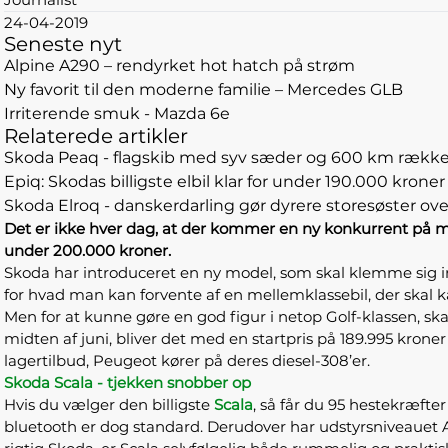
24-04-2019
Seneste nyt
Alpine A290 – rendyrket hot hatch på strøm
Ny favorit til den moderne familie – Mercedes GLB
Irriterende smuk - Mazda 6e
Relaterede artikler
Skoda Peaq - flagskib med syv sæder og 600 km rækk
Epiq: Skodas billigste elbil klar for under 190.000 kroner
Skoda Elroq - danskerdarling gør dyrere storesøster ove
Det er ikke hver dag, at der kommer en ny konkurrent på mar
under 200.000 kroner.
Skoda har introduceret en ny model, som skal klemme sig
for hvad man kan forvente af en mellemklassebil, der ska
Men for at kunne gøre en god figur i netop Golf-klassen, sk
midten af juni, bliver det med en startpris på 189.995 kroner
lagertilbud, Peugeot kører på deres diesel-308’er.
Skoda Scala - tjekken snobber op
Hvis du vælger den billigste
Scala
, så får du 95 hestekræft
bluetooth er dog standard. Derudover har udstyrsniveauet 