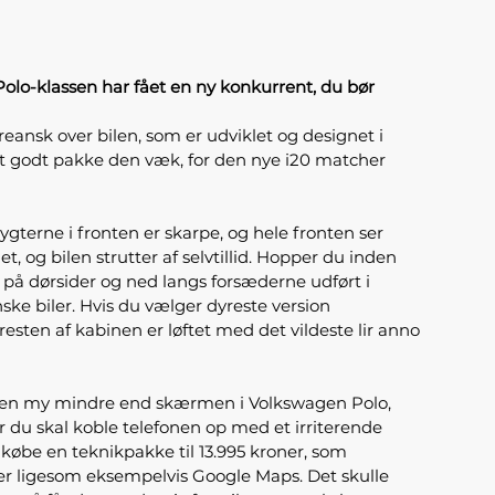
olo-klassen har fået en ny konkurrent, du bør
eansk over bilen, som er udviklet og designet i
ist godt pakke den væk, for den nye i20 matcher
ygterne i fronten er skarpe, og hele fronten ser
og bilen strutter af selvtillid. Hopper du inden
n på dørsider og ned langs forsæderne udført i
ke biler. Hvis du vælger dyreste version
esten af kabinen er løftet med det vildeste lir anno
 er en my mindre end skærmen i Volkswagen Polo,
r du skal koble telefonen op med et irriterende
købe en teknikpakke til 13.995 kroner, som
er ligesom eksempelvis Google Maps. Det skulle