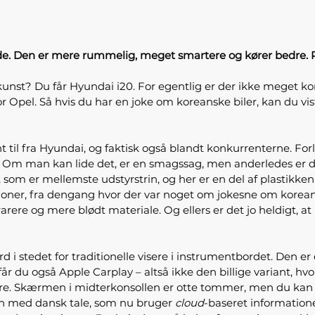
de. Den er mere rummelig, meget smartere og kører bedre. P
unst? Du får Hyundai i20. For egentlig er der ikke meget kor
r Opel. Så hvis du har en joke om koreanske biler, kan du v
 til fra Hyundai, og faktisk også blandt konkurrenterne. Forl
Om man kan lide det, er en smagssag, men anderledes er det, 
, som er mellemste udstyrstrin, og her er en del af plastikke
ioner, fra dengang hvor der var noget om jokesne om koreans
ere og mere blødt materiale. Og ellers er det jo heldigt, at r
d i stedet for traditionelle visere i instrumentbordet. Den
r du også Apple Carplay – altså ikke den billige variant, hvo
 være. Skærmen i midterkonsollen er otte tommer, men du kan 
on med dansk tale, som nu bruger
cloud
-baseret information