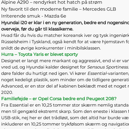
Alpine A290 – rendyrket hot hatch på strøm
Ny favorit til den moderne familie – Mercedes GLB
Irriterende smuk - Mazda 6e
Hyundai i20 er klar i en ny generation, bedre end nogensin
overveje, før du går til klassikerne.
Hvad får du hvis du matcher koreansk iver og tysk ingeniørk
Rüsselsheim i Tyskland, også kendt for at være hjemstavn fo
snildt de øvrige konkurrenter i minibilsklassen.
Hurra – Toyota Yaris er blevet sporty
Designet er langt mere markant og aggressivt, end vi er vant
vred ud, og Hyundai kalder designet for
Sensous Sportiness.
døre falder du hurtigt ned igen. Vi kører
Essential
-varianten
noget kedeligt plastik, som minder om de tidligere generat
Advanced, er en stor del af kabinen beklædt med et noget rar
2020.
Familiefejde – er Opel Corsa bedre end Peugeot 208?
Fra Essential er en 10,25 tommer stor skærm nemlig standar
men til gengæld ekstremt skarp. Som den eneste i klassen få
USB-stik, nej her er det trådløst, som det altid har burde
inkluderer en 10,25 tommer trykfølsom skærm og navigati