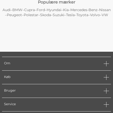
Populære mærker
Audi
BMW
Cupra
Ford
Hyundai
Kia
Mercedes-Benz
Nissan
–
–
–
–
–
–
–
Peugeot
Polestar
Skoda
Suzuki
Tesla
Toyota
Volvo
VW
–
–
–
–
–
–
–
–
Om
Køb
Bruger
Service