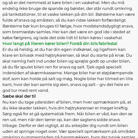
og så er det nemmest at køre bilen i en vaskehal. Men du må
endelig ikke bruge de spande og børster, der står rundt omkring
på tankstationer, til at vaske lakken på din bil. Børsterne kan være
fulde af snavs og småsten, så du kan ridse lakken forfærdeligt.
Børsterne bør kun bruges til fælge, hvor modstandsdygtigt snavs,
som bremsestøv samles. Her kan det være en god ide i stedet at
købe fælgrens, og lade det side lidt til bilen køres i vaskehal.
Hvor langt på literen kører bilen? Forstå din bils fabrikstal
Er du så heldig, at du har din egen indkørsel, og ligefrem kan
klare en bilvask med højtryksrenser, så skal du starte på knæ. Du
skal nemlig helt ind under bilen og sprøjte godt op under bilen,
så du får spulet bilen ren for snavs og salt. Tjek også specielt
indersiden af skærmkasserne. Mange biler har et støjdæmpende
stof, som kan holde på salt og møg. Nogle biler har tilmed en lille
kant, hvor der kan samle sig sten, snavs og salt – giv det hele en
god tur med rent vand.
Sæbe skal der til
Nu kan du tage ydersiden af bilen, men hver opmærksom på, at
du ikke skader lakken, hvis din højtryksrenser er meget kraftig.
Sørg også for at gå systematisk frem. Når bilen er våd, kan den se
ren ud, men når den tørrer op, kan der sagtens sidde snavs
tilbage. Derfor er det vigtigt, at du arbejder dig rundt om bilen
uden at springe noget over. Vær specielt opmærksom på området
omkring nummerpladen på bagsmækken, hvor der typisk samler