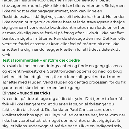
rattet på instrumentbordet, men hver opmærksom på, at
støvsugerens mundstykke ikke ridser bilens interiører. Sidst, men
ikke mindst er der bagagerummet, som kan ligne en
Roskildefestival i dårligt vejr, specielt hvis du har hund. Her er der
ikke nogen hurtige tricks, det er bare at lade støvsugeren arbejde
sig igennem hver eneste kvadratcentimeter, men fordelen er her,
at man virkelig kan se forskel på før og efter. Hvis du ikke har fået
banket møget af måtterne, kan du støvsuge dem nu. Det kan ofte
være en fordel at sætte et knæ eller fod på måtten, så den ikke
smutter fra dig, når du lægger kræfter i for at få det sidste skidt
væk.
Test af sommerdæk – er større dæk bedre
Nu skal du ind i husholdningsskabet og finde en gang glasrens
og et rent hviskestykke. Sprøjt forruden oppefra og ned, og brug
hellere lidt for lidt glasrens, for det løber alligevel ned ad ruden.
Tør efter med kluden. Vend kluden og gentag processen, for du fik
garanteret ikke det hele med første gang.
Bilvask – husk disse tricks
Nu er det på tide at tage dig af din bils ydre. Det tjener to formål –
folk vil ikke længere tro, at du er en laps, og så forlænger du
faktisk din bils levetid. Det forklarer Paul Christensen, der er
kvalitetschef hos Applus Bilsyn. Så lad os starte her, for selvom der
ikke har været saltet ret meget denne vinter, er det vigtigt at få
skyllet bilens undervogn af. Måske har du ikke en indkørsel selv,