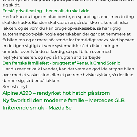
sig skidt.
Forstå privatleasing – her er alt, du skal vide
Herfra kan du tage en blød børste, en spand og sæbe, men to ting
skal du huske. Børsten skal være ren, så du ikke risikere at ridse
lakken, og selvom du kan bruge opvaskesæbe, så har rigtig
autoshampoo typisk nogle egenskaber, der gør det nemmere at
få bilen ren og er mere afvisende for fremtidigt snavs. Med børsten
er det igen vigtigt at være systematisk, så du ikke springer
områder over. Når du er færdig, så spul bilen over med
højtryksrenseren, og nyd så frugten af dit arbejde.
Den franske familiefest - brugttest af Renault Grand Scénic
Har du meget kalk i vandet, kan det være en god ide at tørre bilen
over med et vaskeskind eller et par rene hviskestykker, så der ikke
danner sig, striber på lakken.
Seneste nyt
Alpine A290 – rendyrket hot hatch på strøm
Ny favorit til den moderne familie – Mercedes GLB
Irriterende smuk - Mazda 6e