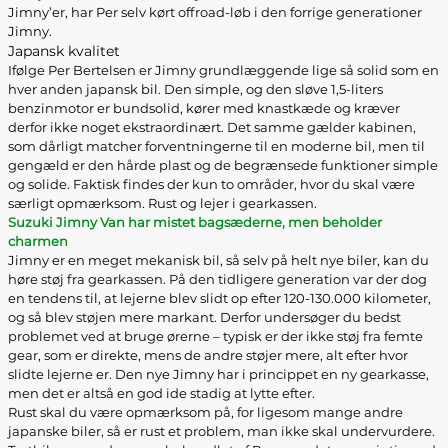
Jimny’er, har Per selv kørt offroad-løb i den forrige generationer
Jimny.
Japansk kvalitet
Ifølge Per Bertelsen er Jimny grundlæggende lige så solid som en
hver anden japansk bil. Den simple, og den sløve 1,5-liters
benzinmotor er bundsolid, kører med knastkæde og kræver
derfor ikke noget ekstraordinært. Det samme gælder kabinen,
som dårligt matcher forventningerne til en moderne bil, men til
gengæld er den hårde plast og de begrænsede funktioner simple
og solide. Faktisk findes der kun to områder, hvor du skal være
særligt opmærksom. Rust og lejer i gearkassen.
Suzuki Jimny Van har mistet bagsæderne, men beholder
charmen
Jimny er en meget mekanisk bil, så selv på helt nye biler, kan du
høre støj fra gearkassen. På den tidligere generation var der dog
en tendens til, at lejerne blev slidt op efter 120-130.000 kilometer,
og så blev støjen mere markant. Derfor undersøger du bedst
problemet ved at bruge ørerne – typisk er der ikke støj fra femte
gear, som er direkte, mens de andre støjer mere, alt efter hvor
slidte lejerne er. Den nye Jimny har i princippet en ny gearkasse,
men det er altså en god ide stadig at lytte efter.
Rust skal du være opmærksom på, for ligesom mange andre
japanske biler, så er rust et problem, man ikke skal undervurdere.