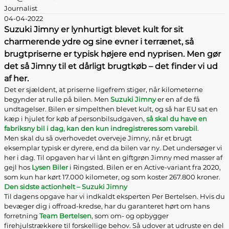
Journalist
04-04-2022
Suzuki Jimny er lynhurtigt blevet kult for sit
charmerende ydre og sine evner i terrænet, så
brugtpriserne er typisk højere end nyprisen. Men gør
det så Jimny til et dårligt brugtkøb – det finder vi ud
af her.
Det er sjældent, at priserne ligefrem stiger, når kilometerne
begynder at rulle på bilen. Men
Suzuki Jimny
er en af de få
undtagelser. Bilen er simpelthen blevet kult, og så har EU sat en
kæp i hjulet for køb af personbilsudgaven,
så skal du have en
fabriksny bil i dag, kan den kun indregistreres som varebil
.
Men skal du så overhovedet overveje Jimny, når et brugt
eksemplar typisk er dyrere, end da bilen var ny. Det undersøger vi
her i dag. Til opgaven har vi lånt en giftgrøn Jimny med masser af
gejl hos
Lysen Biler
i Ringsted. Bilen er en Active-variant fra 2020,
som kun har kørt 17.000 kilometer, og som koster 267.800 kroner.
Den sidste actionhelt – Suzuki Jimny
Til dagens opgave har vi indkaldt eksperten Per Bertelsen. Hvis du
bevæger dig i offroad-kredse, har du garanteret hørt om hans
forretning
Team Bertelsen
, som om- og opbygger
firehjulstrækkere til forskellige behov. Så udover at udruste en del