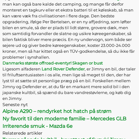
man kan også bare kalde det camping, og mange får derfor
monteret en tagkurv eller et ekstra batteri til et køleskab, så man
kan være væk fra civilisationen i flere dage. Den bedste
opgradering, ifølge Per Bertelsen, er en ny affjedring, som løfter
bilen en smule, så der er plads til lidt større, grovere dæk, men
som samtidig forvandler de slatne og usikre køreegenskaber, så
bilen faktisk bliver mere præcis. En ny undervogn, som både ser
sejere ud og giver bedre køreegenskaber, koster 23.000-24.000
kroner, men så har kittet også en TÜV-godkendelse, så du ikke får
problemer i synshallen.
Danmarks største offroad-eventyr! Skagen or bust
Ligesom alfaderen
Land Rover Defender
, er Jimny en bil, der taler
til friluftsentusiasten i os alle, men lige så meget til den, der har
lyst til at sætte sit personlige præg på en bil. Forskellen mellem
Jimny og Defender er, at du får en markant mere solid bil i den
japanske kultbil, så spænd du bare vandrestøvlerne, og køb dig
en Jimny.
Seneste nyt
Alpine A290 – rendyrket hot hatch på strøm
Ny favorit til den moderne familie – Mercedes GLB
Irriterende smuk - Mazda 6e
Relaterede artikler