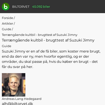
BILTORVET
45.092 biler
Forside
/
Artikler
/
Guide
/
Terrængående kultbil - brugttest af Suzuki Jimny
Terrængående kultbil - brugttest af Suzuki Jimny
Guide
Suzuki Jimny er en af de få biler, som koster mere brugt,
end da den var ny, men hvorfor egentlig, og er der
områder, du skal passe på, hvis du køber en brugt - det
får du svar på her.
Andreas Lang Hedegaard
alh@biltorvet.dk