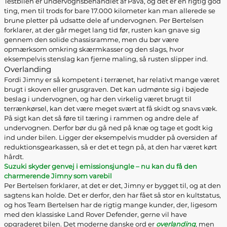
Testbilen er undervognsbehandlet af Pava, og det er en rigtig god
ting, men til trods for bare 17.000 kilometer kan man allerede se
brune pletter på udsatte dele af undervognen. Per Bertelsen
forklarer, at der går meget lang tid før, rusten kan gnave sig
gennem den solide chassisramme, men du bør være
opmærksom omkring skærmkasser og den slags, hvor
eksempelvis stenslag kan fjerne maling, så rusten slipper ind.
Overlanding
Fordi Jimny er så kompetent i terrænet, har relativt mange været
brugt i skoven eller grusgraven. Det kan udmønte sig i bøjede
beslag i undervognen, og har den virkelig været brugt til
terrænkørsel, kan det være meget svært at få skidt og snavs væk.
På sigt kan det så føre til tæring i rammen og andre dele af
undervognen. Derfor bør du gå ned på knæ og tage et godt kig
ind under bilen. Ligger der eksempelvis mudder på oversiden af
reduktionsgearkassen, så er det et tegn på, at den har været kørt
hårdt.
Suzuki skyder genvej i emissionsjungle – nu kan du få den
charmerende Jimny som varebil
Per Bertelsen forklarer, at det er det, Jimny er bygget til, og at den
sagtens kan holde. Det er derfor, den har fået så stor en kultstatus,
og hos Team Bertelsen har de rigtig mange kunder, der, ligesom
med den klassiske Land Rover Defender, gerne vil have
opgraderet bilen. Det moderne danske ord er
overlanding
, men