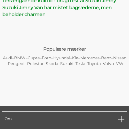
Terrængående kultbil - brugttest af Suzuki Jimny
Suzuki Jimny Van har mistet bagsæderne, men
beholder charmen
Populære mærker
Audi
BMW
Cupra
Ford
Hyundai
Kia
Mercedes-Benz
Nissan
–
–
–
–
–
–
–
Peugeot
Polestar
Skoda
Suzuki
Tesla
Toyota
Volvo
VW
–
–
–
–
–
–
–
–
Om