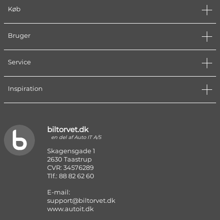
Køb
Bruger
Service
Inspiration
biltorvet.dk
en del af Auto IT A/S
Skagensgade 1
2630 Taastrup
CVR: 34576289
Tlf.: 88 82 62 60
E-mail:
support@biltorvet.dk
www.autoit.dk