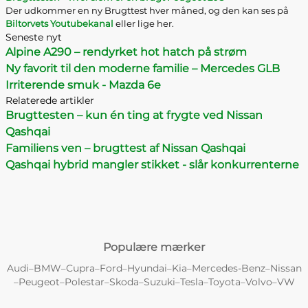
Der udkommer en ny Brugttest hver måned, og den kan ses på
Biltorvets Youtubekanal
eller lige her.
Seneste nyt
Alpine A290 – rendyrket hot hatch på strøm
Ny favorit til den moderne familie – Mercedes GLB
Irriterende smuk - Mazda 6e
Relaterede artikler
Brugttesten – kun én ting at frygte ved Nissan
Qashqai
Familiens ven – brugttest af Nissan Qashqai
Qashqai hybrid mangler stikket - slår konkurrenterne
Populære mærker
Audi
BMW
Cupra
Ford
Hyundai
Kia
Mercedes-Benz
Nissan
–
–
–
–
–
–
–
Peugeot
Polestar
Skoda
Suzuki
Tesla
Toyota
Volvo
VW
–
–
–
–
–
–
–
–