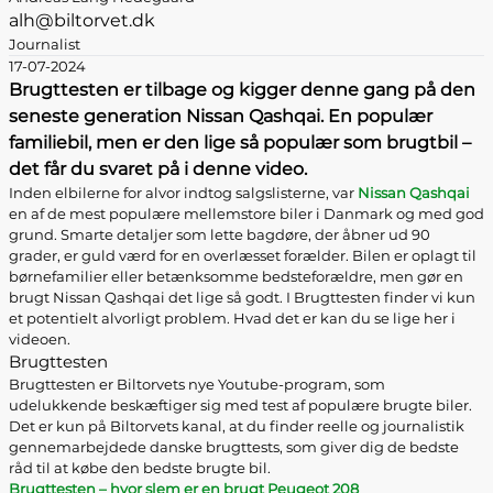
alh@biltorvet.dk
Journalist
17-07-2024
Brugttesten er tilbage og kigger denne gang på den
seneste generation Nissan Qashqai. En populær
familiebil, men er den lige så populær som brugtbil –
det får du svaret på i denne video.
Inden elbilerne for alvor indtog salgslisterne, var
Nissan Qashqai
en af de mest populære mellemstore biler i Danmark og med god
grund. Smarte detaljer som lette bagdøre, der åbner ud 90
grader, er guld værd for en overlæsset forælder. Bilen er oplagt til
børnefamilier eller betænksomme bedsteforældre, men gør en
brugt Nissan Qashqai det lige så godt. I Brugttesten finder vi kun
et potentielt alvorligt problem. Hvad det er kan du se lige her i
videoen.
Brugttesten
Brugttesten er Biltorvets nye Youtube-program, som
udelukkende beskæftiger sig med test af populære brugte biler.
Det er kun på Biltorvets kanal, at du finder reelle og journalistik
gennemarbejdede danske brugttests, som giver dig de bedste
råd til at købe den bedste brugte bil.
Brugttesten – hvor slem er en brugt Peugeot 208