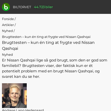
BILTORVET
44.723 biler
Forside
/
Artikler
/
Nyhed
/
Brugttesten – kun én ting at frygte ved Nissan Qashqai
Brugttesten – kun én ting at frygte ved Nissan
Qashqai
Nyhed
Er Nissan Qashqai lige så god brugt, som den er god som
familiebil? Brugttesten viser, der faktisk kun er ét
potentielt problem med en brugt Nissan Qashqai, og
svaret kan du se her.
Andreas Lang Hedegaard