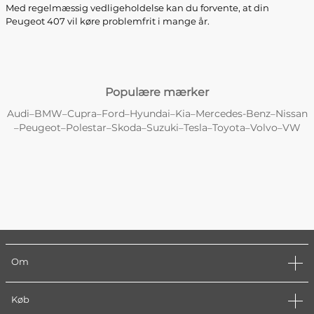
Med regelmæssig vedligeholdelse kan du forvente, at din
Peugeot 407 vil køre problemfrit i mange år.
Populære mærker
Audi
BMW
Cupra
Ford
Hyundai
Kia
Mercedes-Benz
Nissan
–
–
–
–
–
–
–
Peugeot
Polestar
Skoda
Suzuki
Tesla
Toyota
Volvo
VW
–
–
–
–
–
–
–
–
Om
Køb