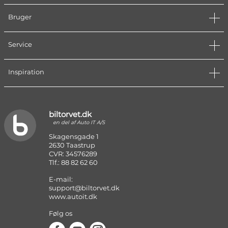
Bruger
Service
Inspiration
biltorvet.dk
en del af Auto IT A/S
Skagensgade 1
2630 Taastrup
CVR: 34576289
Tlf.: 88 82 62 60
E-mail:
support@biltorvet.dk
www.autoit.dk
Følg os