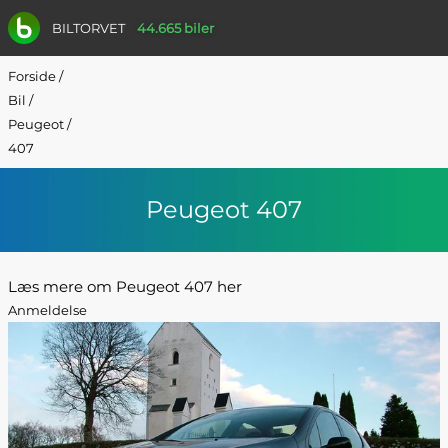
BILTORVET
44.665 biler
Forside
/
Bil
/
Peugeot
/
407
Peugeot 407
Læs mere om Peugeot 407 her
Anmeldelse