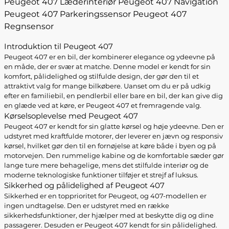
Peugeot 407 Læderinteriør
Peugeot 407 Navigation
Peugeot 407 Parkeringssensor
Peugeot 407
Regnsensor
Introduktion til Peugeot 407
Peugeot 407 er en bil, der kombinerer elegance og ydeevne på
en måde, der er svær at matche. Denne model er kendt for sin
komfort, pålidelighed og stilfulde design, der gør den til et
attraktivt valg for mange bilkøbere. Uanset om du er på udkig
efter en familiebil, en pendlerbil eller bare en bil, der kan give dig
en glæde ved at køre, er Peugeot 407 et fremragende valg.
Kørselsoplevelse med Peugeot 407
Peugeot 407 er kendt for sin glatte kørsel og høje ydeevne. Den er
udstyret med kraftfulde motorer, der leverer en jævn og responsiv
kørsel, hvilket gør den til en fornøjelse at køre både i byen og på
motorvejen. Den rummelige kabine og de komfortable sæder gør
lange ture mere behagelige, mens det stilfulde interiør og de
moderne teknologiske funktioner tilføjer et strejf af luksus.
Sikkerhed og pålidelighed af Peugeot 407
Sikkerhed er en topprioritet for Peugeot, og 407-modellen er
ingen undtagelse. Den er udstyret med en række
sikkerhedsfunktioner, der hjælper med at beskytte dig og dine
passagerer. Desuden er Peugeot 407 kendt for sin pålidelighed.