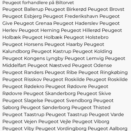
Peugeot forhandlere på Biltorvet
Peugeot Ballerup
Peugeot Birkerød
Peugeot Brovst
Peugeot Esbjerg
Peugeot Frederikshavn
Peugeot
Give
Peugeot Grenaa
Peugeot Haderslev
Peugeot
Herlev
Peugeot Herning
Peugeot Hillerød
Peugeot
Holbæk
Peugeot Holbæk
Peugeot Holstebro
Peugeot Horsens
Peugeot Haarby
Peugeot
Kalundborg
Peugeot Kastrup
Peugeot Kolding
Peugeot Kongens Lyngby
Peugeot Lemvig
Peugeot
Middelfart
Peugeot Næstved
Peugeot Odense
Peugeot Randers
Peugeot Ribe
Peugeot Ringkøbing
Peugeot Risskov
Peugeot Roskilde
Peugeot Roskilde
Peugeot Rødekro
Peugeot Rødovre
Peugeot
Rødovre
Peugeot Skanderborg
Peugeot Skive
Peugeot Slagelse
Peugeot Svendborg
Peugeot
Søborg
Peugeot Sønderborg
Peugeot Thisted
Peugeot Taastrup
Peugeot Taastrup
Peugeot Varde
Peugeot Vejen
Peugeot Vejle
Peugeot Viborg
Peugeot Viby
Peugeot Vordingborg
Peugeot Aalborg