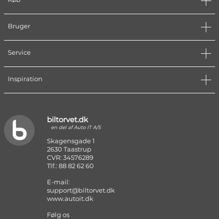
Bruger
Service
Inspiration
biltorvet.dk
en del af Auto IT A/S
Skagensgade 1
2630 Taastrup
CVR: 34576289
Tlf.: 88 82 62 60
E-mail:
support@biltorvet.dk
www.autoit.dk
Følg os