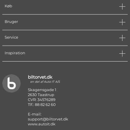
Køb
Bruger
Service
Inspiration
biltorvet.dk
en del af Auto IT A/S
Skagensgade 1
2630 Taastrup
CVR: 34576289
Tlf.: 88 82 62 60
E-mail:
support@biltorvet.dk
www.autoit.dk