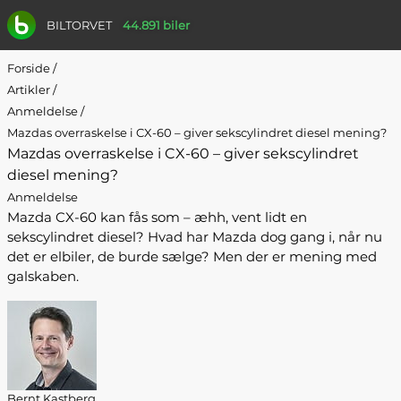
BILTORVET
44.891 biler
Forside
/
Artikler
/
Anmeldelse
/
Mazdas overraskelse i CX-60 – giver sekscylindret diesel mening?
Mazdas overraskelse i CX-60 – giver sekscylindret
diesel mening?
Anmeldelse
Mazda CX-60 kan fås som – æhh, vent lidt en
sekscylindret diesel? Hvad har Mazda dog gang i, når nu
det er elbiler, de burde sælge? Men der er mening med
galskaben.
Bernt Kastberg