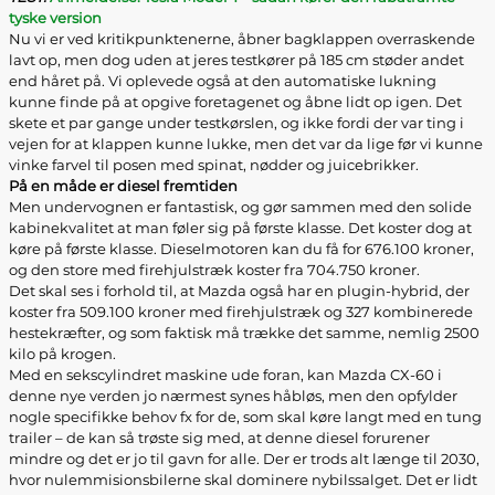
tyske version
Nu vi er ved kritikpunktenerne, åbner bagklappen overraskende
lavt op, men dog uden at jeres testkører på 185 cm støder andet
end håret på. Vi oplevede også at den automatiske lukning
kunne finde på at opgive foretagenet og åbne lidt op igen. Det
skete et par gange under testkørslen, og ikke fordi der var ting i
vejen for at klappen kunne lukke, men det var da lige før vi kunne
vinke farvel til posen med spinat, nødder og juicebrikker.
På en måde er diesel fremtiden
Men undervognen er fantastisk, og gør sammen med den solide
kabinekvalitet at man føler sig på første klasse. Det koster dog at
køre på første klasse. Dieselmotoren kan du få for 676.100 kroner,
og den store med firehjulstræk koster fra 704.750 kroner.
Det skal ses i forhold til, at Mazda også har en plugin-hybrid, der
koster fra 509.100 kroner med firehjulstræk og 327 kombinerede
hestekræfter, og som faktisk må trække det samme, nemlig 2500
kilo på krogen.
Med en sekscylindret maskine ude foran, kan Mazda CX-60 i
denne nye verden jo nærmest synes håbløs, men den opfylder
nogle specifikke behov fx for de, som skal køre langt med en tung
trailer – de kan så trøste sig med, at denne diesel forurener
mindre og det er jo til gavn for alle. Der er trods alt længe til 2030,
hvor nulemmisionsbilerne skal dominere nybilssalget. Det er lidt