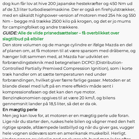
dog kun får lov at hive 200 japanske hestekræfter og 450 Nm ud
af de 3,3 liter turbodieselmaskine. Der er også en firehjulstrækker,
med en såkaldt highpower-version af motoren med 254 hk og 550
Nm – begge må trække 2500 kilo på krogen, og det er jo mums
for campingfolket og andre trækkere.
GUIDE:
Alle de vilde prisnedsættelser – få overblikket over
slagtilbud på elbiler
Den store volumen og de mange cylindre er ifølge Mazda en del
af planen om, at få motoren til at være sparsom med dråberne, og
hænger lidt sammen med, at Mazda har udviklet en
forbrændingsteknik med betegnelsen DCPCI (Distribution-
Controlled Partially Premixed Compression Ignition), som i korte
træk handler om at sætte temperaturen ned under
forbrændingen, hvilket giver færre farlige gasser. Metoden er at
blande diesel med luft på en mere effektiv måde sent i
kompressionsfasen og det kan den nye motor.
Benzinøkonomien opgives til at være 20 km/l, og bilens
gennemsnit lander på 18,5 liter, så det er da ok.
En mægtig perle
Men jeg kan love for, at motoren er en mægtig perle ude foran.
Lige når du starter den, ruskes hele bilen og vågner med den helt
rigtige sprøde, afdæmpede lastbillyd og når du giver gas, vugger
hele vognen sideværs som en amerikansk muskelbil. Herligt.