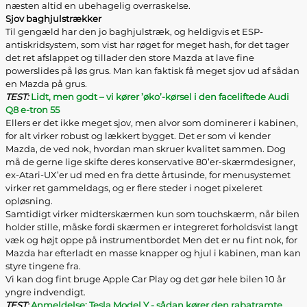
næsten altid en ubehagelig overraskelse.
Sjov baghjulstrækker
Til gengæld har den jo baghjulstræk, og heldigvis et ESP-
antiskridsystem, som vist har røget for meget hash, for det tager
det ret afslappet og tillader den store Mazda at lave fine
powerslides på løs grus. Man kan faktisk få meget sjov ud af sådan
en Mazda på grus.
TEST:
Lidt, men godt – vi kører ’øko’-kørsel i den faceliftede Audi
Q8 e-tron 55
Ellers er det ikke meget sjov, men alvor som dominerer i kabinen,
for alt virker robust og lækkert bygget. Det er som vi kender
Mazda, de ved nok, hvordan man skruer kvalitet sammen. Dog
må de gerne lige skifte deres konservative 80’er-skærmdesigner,
ex-Atari-UX’er ud med en fra dette årtusinde, for menusystemet
virker ret gammeldags, og er flere steder i noget pixeleret
opløsning.
Samtidigt virker midterskærmen kun som touchskærm, når bilen
holder stille, måske fordi skærmen er integreret forholdsvist langt
væk og højt oppe på instrumentbordet Men det er nu fint nok, for
Mazda har efterladt en masse knapper og hjul i kabinen, man kan
styre tingene fra.
Vi kan dog fint bruge Apple Car Play og det gør hele bilen 10 år
yngre indvendigt.
TEST:
Anmeldelse: Tesla Model Y - sådan kører den rabatramte