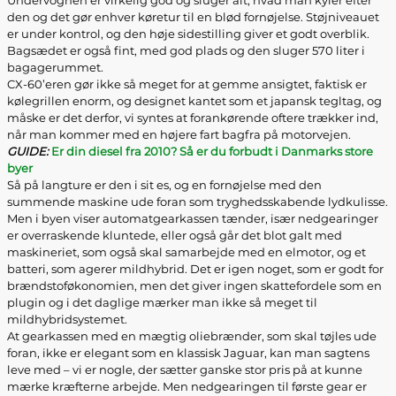
Undervognen er virkelig god og sluger alt, hvad man kyler efter
den og det gør enhver køretur til en blød fornøjelse. Støjniveauet
er under kontrol, og den høje sidestilling giver et godt overblik.
Bagsædet er også fint, med god plads og den sluger 570 liter i
bagagerummet.
CX-60’eren gør ikke så meget for at gemme ansigtet, faktisk er
kølegrillen enorm, og designet kantet som et japansk tegltag, og
måske er det derfor, vi syntes at forankørende oftere trækker ind,
når man kommer med en højere fart bagfra på motorvejen.
GUIDE:
Er din diesel fra 2010? Så er du forbudt i Danmarks store
byer
Så på langture er den i sit es, og en fornøjelse med den
summende maskine ude foran som tryghedsskabende lydkulisse.
Men i byen viser automatgearkassen tænder, især nedgearinger
er overraskende kluntede, eller også går det blot galt med
maskineriet, som også skal samarbejde med en elmotor, og et
batteri, som agerer mildhybrid. Det er igen noget, som er godt for
brændstoføkonomien, men det giver ingen skattefordele som en
plugin og i det daglige mærker man ikke så meget til
mildhybridsystemet.
At gearkassen med en mægtig oliebrænder, som skal tøjles ude
foran, ikke er elegant som en klassisk Jaguar, kan man sagtens
leve med – vi er nogle, der sætter ganske stor pris på at kunne
mærke kræfterne arbejde. Men nedgearingen til første gear er