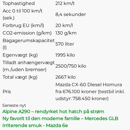
Tophastighed
212 km/t
Acc 0 til 100 km/t
8,4 sekunder
(sek.)
Forbrug EU (km/l)
20 km/l
CO2-emission (g/km)
130 g/km
Bagagerumskapacitet
570 liter
(l)
Egenvægt (kg)
1995 kilo
Tilladt anhængervægt
2500/750 kilo
(m./uden bremser)
Total vægt (kg)
2667 kilo
Mazda CX-60 Diesel Homura
Pris
fra 676.100 kroner (testbil inkl.
udstyr: 758.450 kroner)
Seneste nyt
Alpine A290 – rendyrket hot hatch på strøm
Ny favorit til den moderne familie – Mercedes GLB
Irriterende smuk - Mazda 6e