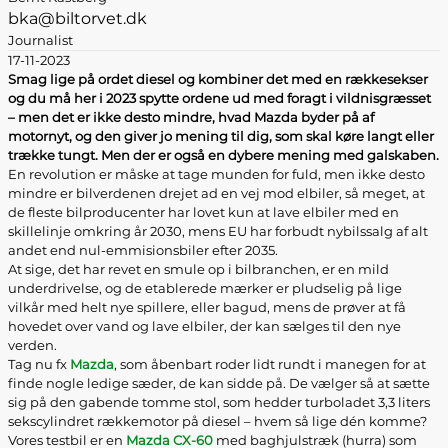
bka@biltorvet.dk
Journalist
17-11-2023
Smag lige på ordet diesel og kombiner det med en rækkesekser
og du må her i 2023 spytte ordene ud med foragt i vildnisgræsset
– men det er ikke desto mindre, hvad Mazda byder på af
motornyt, og den giver jo mening til dig, som skal køre langt eller
trække tungt. Men der er også en dybere mening med galskaben.
En revolution er måske at tage munden for fuld, men ikke desto
mindre er bilverdenen drejet ad en vej mod elbiler, så meget, at
de fleste bilproducenter har lovet kun at lave elbiler med en
skillelinje omkring år 2030, mens EU har forbudt nybilssalg af alt
andet end nul-emmisionsbiler efter 2035.
At sige, det har revet en smule op i bilbranchen, er en mild
underdrivelse, og de etablerede mærker er pludselig på lige
vilkår med helt nye spillere, eller bagud, mens de prøver at få
hovedet over vand og lave elbiler, der kan sælges til den nye
verden.
Tag nu fx
Mazda
, som åbenbart roder lidt rundt i manegen for at
finde nogle ledige sæder, de kan sidde på. De vælger så at sætte
sig på den gabende tomme stol, som hedder turboladet 3,3 liters
sekscylindret rækkemotor på diesel – hvem så lige dén komme?
Vores testbil er en
Mazda CX-60
med baghjulstræk (hurra) som