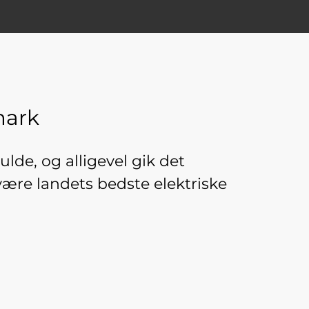
mark
lde, og alligevel gik det
 være landets bedste elektriske