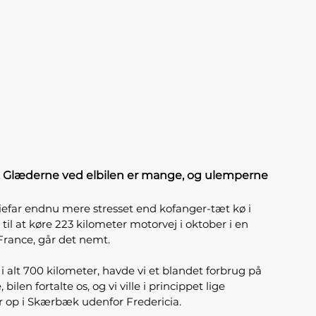
bil. Glæderne ved elbilen er mange, og ulemperne
liefar endnu mere stresset end kofanger-tæt kø i
il at køre 223 kilometer motorvej i oktober i en
France, går det nemt.
 alt 700 kilometer, havde vi et blandet forbrug på
n fortalte os, og vi ville i princippet lige
mor op i Skærbæk udenfor Fredericia.