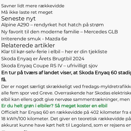
Savner lidt mere rækkevidde
Må ikke laste ret meget
Seneste nyt
Alpine A290 – rendyrket hot hatch på strøm
Ny favorit til den moderne familie – Mercedes GLB
Irriterende smuk - Mazda 6e
Relaterede artikler
Klar til kør-selv-ferie i elbil – her er din tjekliste
Skoda Enyaq er Årets Brugtbil 2024
Skoda Enyaq Coupe RS IV – ufrivilligt sjov
En tur på tværs af landet viser, at Skoda Enyaq 60 stad
få.
Der er noget særligt skrækkeligt ved fredags-myldretrafikke
alle fem spor ved Greve. Overraskende har Skodas elektriske
elbil kan ellers godt give nervøse sammentrækninger, men i 
Er du helt grøn i elbiler? Så meget koster en elbil
Officielt har Enyaq 60 en rækkevidde på 402 kilometer fra e
18 kWh/100 kilometer. Det giver en teoretisk rækkevidde på 3
akkurat kunne have kørt helt til Legoland, som er rejsens e