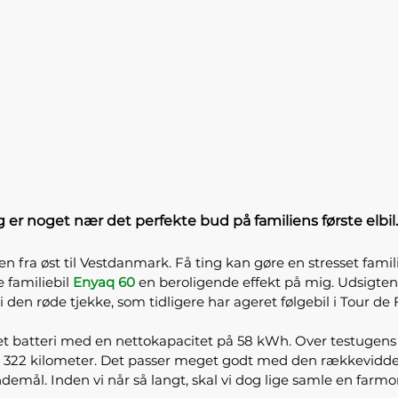
ig er noget nær det perfekte bud på familiens første el
n fra øst til Vestdanmark. Få ting kan gøre en stresset fami
 familiebil
Enyaq 60
en beroligende effekt på mig. Udsigten t
den røde tjekke, som tidligere har ageret følgebil i Tour de 
t batteri med en nettokapacitet på 58 kWh. Over testugens i
22 kilometer. Det passer meget godt med den rækkevidde, bile
ndemål. Inden vi når så langt, skal vi dog lige samle en far