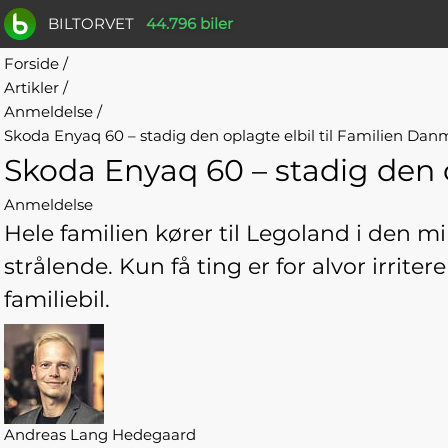
BILTORVET
44.796 biler
Forside
/
Artikler
/
Anmeldelse
/
Skoda Enyaq 60 – stadig den oplagte elbil til Familien Dan
Skoda Enyaq 60 – stadig den o
Anmeldelse
Hele familien kører til Legoland i den m
strålende. Kun få ting er for alvor irri
familiebil.
Andreas Lang Hedegaard