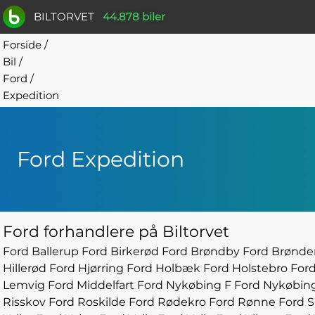
BILTORVET
44.878 biler
Forside
/
Bil
/
Ford
/
Expedition
Ford Expedition
Ford forhandlere på Biltorvet
Ford Ballerup
Ford Birkerød
Ford Brøndby
Ford Brønde
Hillerød
Ford Hjørring
Ford Holbæk
Ford Holstebro
For
Lemvig
Ford Middelfart
Ford Nykøbing F
Ford Nykøbin
Risskov
Ford Roskilde
Ford Rødekro
Ford Rønne
Ford S