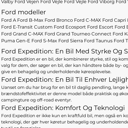
Valby
Ford Vejen
Ford Vejle
Ford Vejle
Ford Viborg
Ford 
Ford modeller
Ford A
Ford B-Max
Ford Bronco
Ford C-MAX
Ford Capri
Ford E-Transit Custom
Ford Ecosport
Ford Escort
Ford 
Ford Grand C-MAX
Ford Grand Tourneo Connect
Ford K
Puma Gen-E
Ford S-Max
Ford Sierra
Ford Taunus
Ford 
Ford Expedition: En Bil Med Styrke Og St
Ford Expedition er en bil, der kombinerer styrke, stil og ko
valg for dem, der søger en bil, der kan håndtere både by- 
give en behagelig og underholdende køreoplevelse.
Ford Expedition: En Bil Til Enhver Lejli
Uanset om du har brug for en bil til daglig pendling, lange
brændstofeffektivitet er denne model både praktisk og økon
campingture og off-road eventyr.
Ford Expedition: Komfort Og Teknologi
Ford Expedition er ikke kun en kraftfuld bil, men også e
teknologi, der gør hver køretur behagelig og underholdende