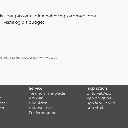
del, der passer til dine behov og sammenligne
livsstil og dit budget.
–
–
–
–
zuki
Tesla
Toyota
Volvo
VW
Service
Inspiration
Tjek nummerplade
Biltorvet App
r
Artikler
Køb brugt bil
ncer
Bilguiden
Køb fabriksny bil
cer
Biltorvet B2B
Køb elbil
nce
For forhandlere