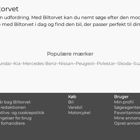
torvet
en udfordring. Med Biltorvet kan du nemt søge efter den mo
 med Biltorvet i dag og find den bil, der passer perfekt til din 
Populære mærker
–
–
–
–
–
–
–
undai
Kia
Mercedes-Benz
Nissan
Peugeot
Polestar
Skoda
Su
Køb
Bruger
tår bag Biltorvet
Bil
Min profil
 redaktionen
Varebil
Søgeagente
atlivs- og cookiepolitik
Motorcykel
Favoritanno
ngelser for brug
Mine annon
 forhandlere
Opret anno