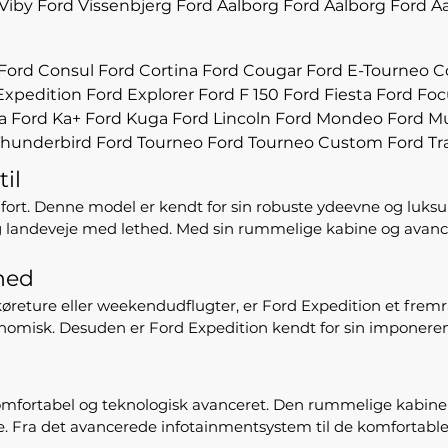
Viby
Ford Vissenbjerg
Ford Aalborg
Ford Aalborg
Ford A
Ford Consul
Ford Cortina
Ford Cougar
Ford E-Tourneo C
Expedition
Ford Explorer
Ford F 150
Ford Fiesta
Ford Foc
a
Ford Ka+
Ford Kuga
Ford Lincoln
Ford Mondeo
Ford M
Thunderbird
Ford Tourneo
Ford Tourneo Custom
Ford Tr
il
mfort. Denne model er kendt for sin robuste ydeevne og luksur
og landeveje med lethed. Med sin rummelige kabine og avance
ghed
 køreture eller weekendudflugter, er Ford Expedition et frem
omisk. Desuden er Ford Expedition kendt for sin imponerende
n komfortabel og teknologisk avanceret. Den rummelige kab
. Fra det avancerede infotainmentsystem til de komfortable 