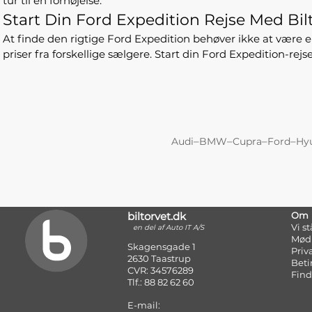
tur til en fornøjelse.
Start Din Ford Expedition Rejse Med Bil
At finde den rigtige Ford Expedition behøver ikke at være 
priser fra forskellige sælgere. Start din Ford Expedition-rejse
–
–
–
–
Audi
BMW
Cupra
Ford
Hy
biltorvet.dk
Om
Vi s
en del af Auto IT A/S
Mød
Skagensgade 1
Priv
2630 Taastrup
Beti
CVR: 34576289
Find
Tlf.: 88 82 62 60
E-mail: