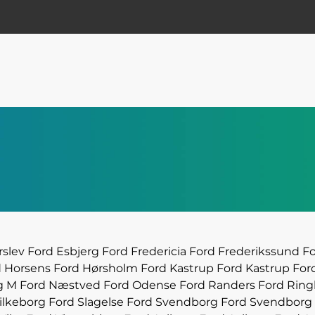
rslev
Ford Esbjerg
Ford Fredericia
Ford Frederikssund
F
d Horsens
Ford Hørsholm
Ford Kastrup
Ford Kastrup
For
g M
Ford Næstved
Ford Odense
Ford Randers
Ford Rin
ilkeborg
Ford Slagelse
Ford Svendborg
Ford Svendborg