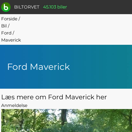
BILTORVET
45.103 biler
Forside
/
Bil
/
Ford
/
Maverick
Ford Maverick
Læs mere om Ford Maverick her
Anmeldelse